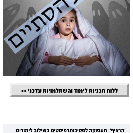
ללוח תכניות לימוד והשתלמויות עדכני >>
'הרציף': תעסוקה לפסיכותרפיסטים בשילוב לימודים