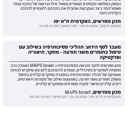
נעסוק בשלושה טקסטים קאנוניים ונשאל: אילו הכרעות של כתיבה עמדו
מאחוריהם? כיצד העקרונות שהובילו את כתיבתם רלוונטיים לכתיבה
הקלינית כיום?
מכון מפרשים, האקדמית ת"א יפו
מפגש מקוון | 18.10.2026 | יום ראשון | 19:30-21:00
מעבר לסף הידוע: תהליכי פסיכותרפיה בשילוב עם
טיפול בחומרים משני תודעה - מחקר, תיאוריה
ופרקטיקה
מכון מפרשים לחקר והוראת הפסיכותרפיה ו- MAPS Israel האגודה הרב
תחומית למחקרים פסיכדליים, שמחים להזמינכם ליום עיון שיוקדש לבחינה
מעמיקה של תהליך הפסיכותרפיה במסגרת מחקרים קליניים בטיפול
משולב חומרים משני תודעה, באמצעות שילוב של מסגרות תיאורטיות,
דיונים קליניים ותיאורי מקרה מפורטים ממחקרים קליניים.
מכון מפרשים, MAPS Israel
האקדמית ת"א יפו | 23.10.2026 | יום שישי | 08:30-14:00