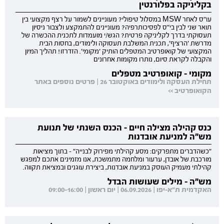
בקליניקה בפלורנטין
עו"ס לאחר MSW במסלול טיפולי? מעוניינים לשמור על רצף מקצועי בין
תואר שני לבין בי"ס לפסיכותרפיה? מעוניינים להתמקצע ולצבור ניסיון
תעסוקתי בדרך לקליניקה פרטית? הגש/י מועמדות לתכנית ההכשרה של
מדרשת 'הרציף', תכנית המשלבת תעסוקה ולימודים, בחסות הבית
המקצועי של קואופרטיב המטפלים הותיק 'מקומי'. הזדרזו! תהליך המיון
והקבלה לקראת סיום, נותרו מקומות אחרונים
מקומי - קואופרטיב מטפלים
תחילת העסקה ולימודים באוקטובר 26 | פרטים נוספים באתר
הקואופרטיב >>
כנס קהילה מצילה חיים - הכנס השנתי של תנועת
מש"ה למניעת אובדנות
"כשהדברים מתפרקים: מסע קהילתי מפירוק לבנייה" - בתוך מציאות
מורכבת של אובדן, ערעור ומלחמה מתמשכת, אנו מזמינים אתכם למפגש
קהילתי מעמיק העוסק במניעת אובדנות, ביצירת עוגנים ובמציאת תקווה.
מש"ה - מילים שעושות הבדל
האקדמית ת"א-יפו | 06.09.2026 | יום ראשון | 09:00-16:00