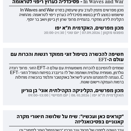
In Waves and War - פסיכדליה כערוץ ריפוי לטראומה
מכון מפרשים מזמין לערב עיון שיעסוק בסרט In Waves and War
שישמש כמצע לדיון בנושא פסיכדליה כערוץ ריפוי לטראומה: מהחוויה
הקלינית לידע מחקרי. בהנחיית פרופ' שרון זין ביימן ויואב בר יוסף.
מכון מפרשים, האקדמית ת"א יפו
מפגש מקוון | 07.09.2026 | יום שני | 20:00-21:30
חשיפה להכשרה בטיפול זוגי ממוקד רגשות והכרות עם
עולם ה-EFT
שמחים להזמינכם להכרות משמעותית עם עולם ה-EFT הזוגי. פרופ' רונדה
גולדמן, מומחית עולמית ושותפה של לז גרינברג בפיתוח המודל הזוגי EFT-
C, נענתה להזמנתנו ותגיע לישראל באוקטובר ותלמד בהכשרה מודולות
ברמות העמקה ויישום שונות.
מכון מפרשים, הקליניקה הקהילתית אוני' בן גוריון
האקדמית ת"א יפו | 08.10.2026 | יום חמישי | 09:00-13:00
"קוראים כאן ועכשיו": שיח על שלושה תיאורי מקרה
קאנוניים בפסיכואנליזה
ערב השקה לספרו של פרופ' ענר גוברין "כשהטיפול הופך לסיפור" ובו