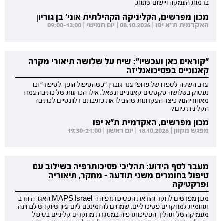
ברמות העמקה ויישום שונות.
מכון מפרשים, הקליניקה הקהילתית אוני' בן גוריון
האקדמית ת"א יפו | 08.10.2026 | יום חמישי | 09:00-13:00
"קוראים כאן ועכשיו": שיח על שלושה תיאורי מקרה
קאנוניים בפסיכואנליזה
ערב השקה לספרו של פרופ' ענר גוברין "כשהטיפול הופך לסיפור" ובו
נעסוק בשלושה טקסטים קאנוניים ונשאל: אילו הכרעות של כתיבה עמדו
מאחוריהם? כיצד העקרונות שהובילו את כתיבתם רלוונטיים לכתיבה
הקלינית כיום?
מכון מפרשים, האקדמית ת"א יפו
מפגש מקוון | 18.10.2026 | יום ראשון | 19:30-21:00
מעבר לסף הידוע: תהליכי פסיכותרפיה בשילוב עם
טיפול בחומרים משני תודעה - מחקר, תיאוריה
ופרקטיקה
מכון מפרשים לחקר והוראת הפסיכותרפיה ו- MAPS Israel האגודה הרב
תחומית למחקרים פסיכדליים, שמחים להזמינכם ליום עיון שיוקדש לבחינה
מעמיקה של תהליך הפסיכותרפיה במסגרת מחקרים קליניים בטיפול