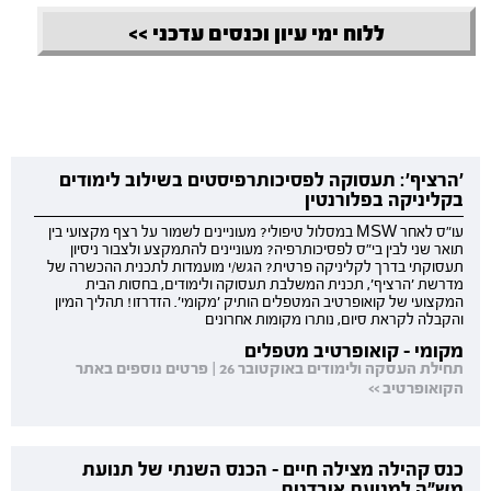
ללוח ימי עיון וכנסים עדכני >>
'הרציף': תעסוקה לפסיכותרפיסטים בשילוב לימודים
בקליניקה בפלורנטין
עו"ס לאחר MSW במסלול טיפולי? מעוניינים לשמור על רצף מקצועי בין
תואר שני לבין בי"ס לפסיכותרפיה? מעוניינים להתמקצע ולצבור ניסיון
תעסוקתי בדרך לקליניקה פרטית? הגש/י מועמדות לתכנית ההכשרה של
מדרשת 'הרציף', תכנית המשלבת תעסוקה ולימודים, בחסות הבית
המקצועי של קואופרטיב המטפלים הותיק 'מקומי'. הזדרזו! תהליך המיון
והקבלה לקראת סיום, נותרו מקומות אחרונים
מקומי - קואופרטיב מטפלים
תחילת העסקה ולימודים באוקטובר 26 | פרטים נוספים באתר
הקואופרטיב >>
כנס קהילה מצילה חיים - הכנס השנתי של תנועת
מש"ה למניעת אובדנות