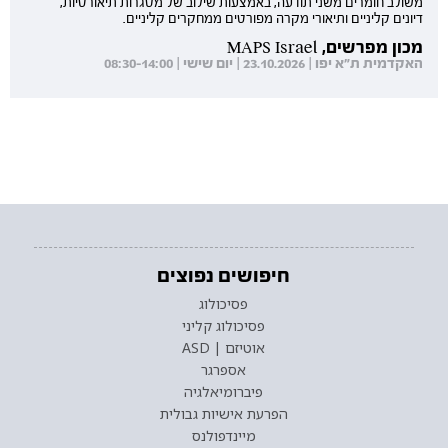
משולב חומרים משני תודעה, באמצעות שילוב של מסגרות תיאורטיות,
דיונים קליניים ותיאורי מקרה מפורטים ממחקרים קליניים.
מכון מפרשים, MAPS Israel
האקדמית ת"א יפו | 23.10.2026 | יום שישי | 08:30-14:00
חיפושים נפוצים
פסיכולוג
פסיכולוג קליני
אוטיזם | ASD
אספרגר
פיברומיאלגיה
הפרעת אישיות גבולית
מיינדפולנס