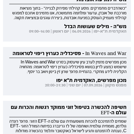
"כשהדברים מתפרקים: מסע קהילתי מפירוק לבנייה" - בתוך מציאות
מורכבת של אובדן, ערעור ומלחמה מתמשכת, אנו מזמינים אתכם למפגש
קהילתי מעמיק העוסק במניעת אובדנות, ביצירת עוגנים ובמציאת תקווה.
מש"ה - מילים שעושות הבדל
האקדמית ת"א-יפו | 06.09.2026 | יום ראשון | 09:00-16:00
In Waves and War - פסיכדליה כערוץ ריפוי לטראומה
מכון מפרשים מזמין לערב עיון שיעסוק בסרט In Waves and War
שישמש כמצע לדיון בנושא פסיכדליה כערוץ ריפוי לטראומה: מהחוויה
הקלינית לידע מחקרי. בהנחיית פרופ' שרון זין ביימן ויואב בר יוסף.
מכון מפרשים, האקדמית ת"א יפו
מפגש מקוון | 07.09.2026 | יום שני | 20:00-21:30
חשיפה להכשרה בטיפול זוגי ממוקד רגשות והכרות עם
עולם ה-EFT
שמחים להזמינכם להכרות משמעותית עם עולם ה-EFT הזוגי. פרופ' רונדה
גולדמן, מומחית עולמית ושותפה של לז גרינברג בפיתוח המודל הזוגי EFT-
C, נענתה להזמנתנו ותגיע לישראל באוקטובר ותלמד בהכשרה מודולות