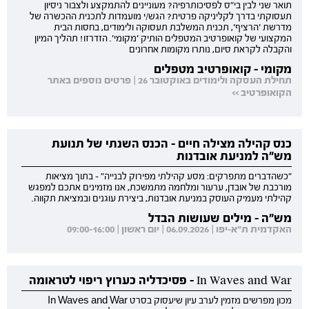
תואר שני לבין בי"ס לפסיכותרפיה? מעוניינים להתמקצע ולצבור ניסיון
תעסוקתי בדרך לקליניקה פרטית? הגש/י מועמדות לתכנית ההכשרה של
מדרשת 'הרציף', תכנית המשלבת תעסוקה ולימודים, בחסות הבית
המקצועי של קואופרטיב המטפלים הותיק 'מקומי'. הזדרזו! תהליך המיון
והקבלה לקראת סיום, נותרו מקומות אחרונים
מקומי - קואופרטיב מטפלים
תחילת העסקה ולימודים באוקטובר 26 | פרטים נוספים באתר
הקואופרטיב >>
כנס קהילה מצילה חיים - הכנס השנתי של תנועת
מש"ה למניעת אובדנות
"כשהדברים מתפרקים: מסע קהילתי מפירוק לבנייה" - בתוך מציאות
מורכבת של אובדן, ערעור ומלחמה מתמשכת, אנו מזמינים אתכם למפגש
קהילתי מעמיק העוסק במניעת אובדנות, ביצירת עוגנים ובמציאת תקווה.
מש"ה - מילים שעושות הבדל
האקדמית ת"א-יפו | 06.09.2026 | יום ראשון | 09:00-16:00
In Waves and War - פסיכדליה כערוץ ריפוי לטראומה
מכון מפרשים מזמין לערב עיון שיעסוק בסרט In Waves and War