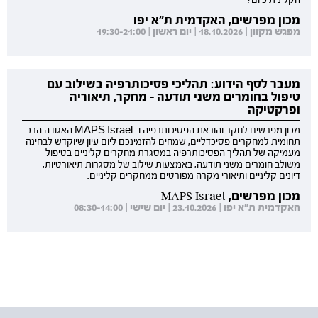
מכון מפרשים, האקדמית ת"א יפו
מפגש מקוון | 18.10.2026 | יום ראשון | 19:30-21:00
מעבר לסף הידוע: תהליכי פסיכותרפיה בשילוב עם
טיפול בחומרים משני תודעה - מחקר, תיאוריה
ופרקטיקה
מכון מפרשים לחקר והוראת הפסיכותרפיה ו- MAPS Israel האגודה הרב
תחומית למחקרים פסיכדליים, שמחים להזמינכם ליום עיון שיוקדש לבחינה
מעמיקה של תהליך הפסיכותרפיה במסגרת מחקרים קליניים בטיפול
משולב חומרים משני תודעה, באמצעות שילוב של מסגרות תיאורטיות,
דיונים קליניים ותיאורי מקרה מפורטים ממחקרים קליניים.
מכון מפרשים, MAPS Israel
האקדמית ת"א יפו | 23.10.2026 | יום שישי | 08:30-14:00