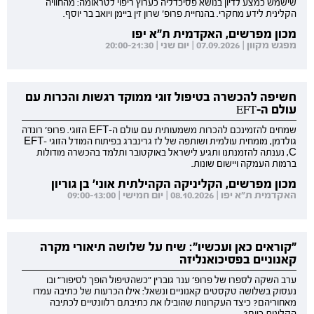
שישמש כמצע לדיון בנושא פסיכדליה כערוץ ריפוי לטראומה: מהחוויה
הקלינית לידע מחקרי. בהנחיית פרופ' שרון זין ביימן ויואב בר יוסף.
מכון מפרשים, האקדמית ת"א יפו
מפגש מקוון | 07.09.2026 | יום שני | 20:00-21:30
חשיפה להכשרה בטיפול זוגי ממוקד רגשות והכרות עם
עולם ה-EFT
שמחים להזמינכם להכרות משמעותית עם עולם ה-EFT הזוגי. פרופ' רונדה
גולדמן, מומחית עולמית ושותפה של לז גרינברג בפיתוח המודל הזוגי EFT-
C, נענתה להזמנתנו ותגיע לישראל באוקטובר ותלמד בהכשרה מודולות
ברמות העמקה ויישום שונות.
מכון מפרשים, הקליניקה הקהילתית אוני' בן גוריון
האקדמית ת"א יפו | 08.10.2026 | יום חמישי | 09:00-13:00
"קוראים כאן ועכשיו": שיח על שלושה תיאורי מקרה
קאנוניים בפסיכואנליזה
ערב השקה לספרו של פרופ' ענר גוברין "כשהטיפול הופך לסיפור" ובו
נעסוק בשלושה טקסטים קאנוניים ונשאל: אילו הכרעות של כתיבה עמדו
מאחוריהם? כיצד העקרונות שהובילו את כתיבתם רלוונטיים לכתיבה
הקלינית כיום?