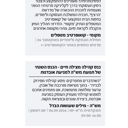
לפסיכותרפיה? מעוניינים להתמקצע ולצבור
ניסיון תעסוקתי בדרך לקליניקה פרטית? הגש/י
מועמדות לתכנית ההכשרה של מדרשת
'הרציף', תכנית המשלבת תעסוקה ולימודים,
בחסות הבית המקצועי של קואופרטיב
המטפלים הותיק 'מקומי'. הזדרזו! תהליך המיון
והקבלה לקראת סיום, נותרו מקומות אחרונים
מקומי - קואופרטיב מטפלים
תחילת העסקה ולימודים באוקטובר 26 |
פרטים נוספים באתר הקואופרטיב >>
כנס קהילה מצילה חיים - הכנס השנתי
של תנועת מש"ה למניעת אובדנות
"כשהדברים מתפרקים: מסע קהילתי מפירוק
לבנייה" - בתוך מציאות מורכבת של אובדן,
ערעור ומלחמה מתמשכת, אנו מזמינים אתכם
למפגש קהילתי מעמיק העוסק במניעת
אובדנות, ביצירת עוגנים ובמציאת תקווה.
מש"ה - מילים שעושות הבדל
האקדמית ת"א-יפו | 06.09.2026 | יום ראשון |
09:00-16:00