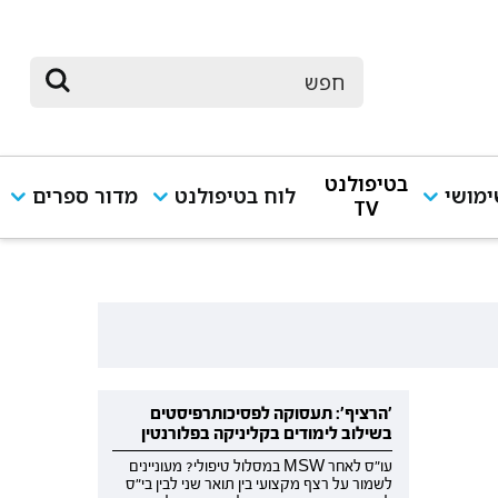
בטיפולנט
מושי
לוח בטיפולנט
מדור ספרים
TV
'הרציף': תעסוקה לפסיכותרפיסטים
בשילוב לימודים בקליניקה בפלורנטין
עו"ס לאחר MSW במסלול טיפולי? מעוניינים
לשמור על רצף מקצועי בין תואר שני לבין בי"ס