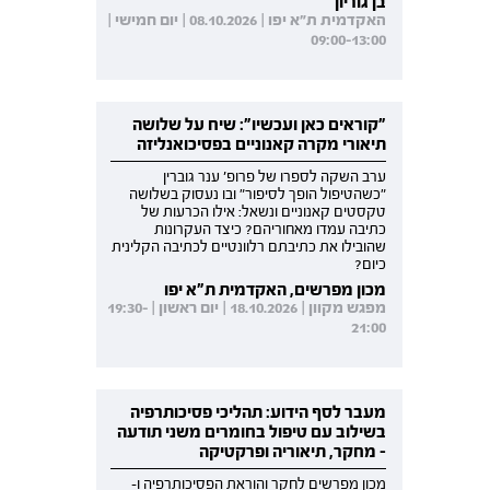
בן גוריון
האקדמית ת"א יפו | 08.10.2026 | יום חמישי |
09:00-13:00
"קוראים כאן ועכשיו": שיח על שלושה
תיאורי מקרה קאנוניים בפסיכואנליזה
ערב השקה לספרו של פרופ' ענר גוברין
"כשהטיפול הופך לסיפור" ובו נעסוק בשלושה
טקסטים קאנוניים ונשאל: אילו הכרעות של
כתיבה עמדו מאחוריהם? כיצד העקרונות
שהובילו את כתיבתם רלוונטיים לכתיבה הקלינית
כיום?
מכון מפרשים, האקדמית ת"א יפו
מפגש מקוון | 18.10.2026 | יום ראשון | 19:30-
21:00
מעבר לסף הידוע: תהליכי פסיכותרפיה
בשילוב עם טיפול בחומרים משני תודעה
- מחקר, תיאוריה ופרקטיקה
מכון מפרשים לחקר והוראת הפסיכותרפיה ו-