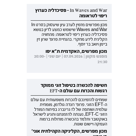
In Waves and War - פסיכדליה כערוץ
ריפוי לטראומה
מכון מפרשים מזמין לערב עיון שיעסוק בסרט In
Waves and War שישמש כמצע לדיון בנושא
פסיכדליה כערוץ ריפוי לטראומה: מהחוויה
הקלינית לידע מחקרי. בהנחיית פרופ' שרון זין
ביימן ויואב בר יוסף.
מכון מפרשים, האקדמית ת"א יפו
מפגש מקוון | 07.09.2026 | יום שני | 20:00-
21:30
חשיפה להכשרה בטיפול זוגי ממוקד
רגשות והכרות עם עולם ה-EFT
שמחים להזמינכם להכרות משמעותית עם עולם
ה-EFT הזוגי. פרופ' רונדה גולדמן, מומחית
עולמית ושותפה של לז גרינברג בפיתוח המודל
הזוגי EFT-C, נענתה להזמנתנו ותגיע לישראל
באוקטובר ותלמד בהכשרה מודולות ברמות
העמקה ויישום שונות.
מכון מפרשים, הקליניקה הקהילתית אוני'