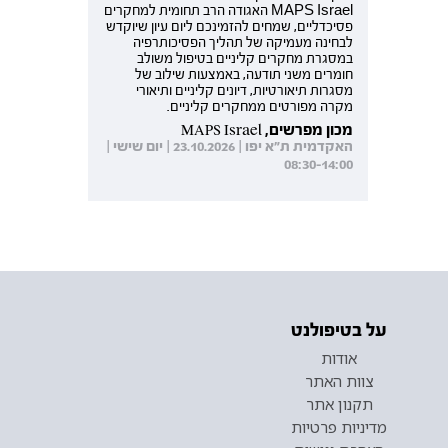
MAPS Israel האגודה הרב תחומית למחקרים
פסיכדליים, שמחים להזמינכם ליום עיון שיוקדש
לבחינה מעמיקה של תהליך הפסיכותרפיה
במסגרת מחקרים קליניים בטיפול משולב
חומרים משני תודעה, באמצעות שילוב של
מסגרות תיאורטיות, דיונים קליניים ותיאורי
מקרה מפורטים ממחקרים קליניים.
מכון מפרשים, MAPS Israel
האקדמית ת"א יפו | 23.10.2026 | יום שישי |
08:30-14:00
על בטיפולנט
אודות
צוות האתר
תקנון אתר
מדיניות פרטיות