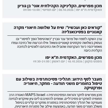
מכון מפרשים, הקליניקה הקהילתית אוני' בן גוריון
האקדמית ת"א יפו | 08.10.2026 | יום חמישי | 09:00-13:00
"קוראים כאן ועכשיו": שיח על שלושה תיאורי מקרה
קאנוניים בפסיכואנליזה
ערב השקה לספרו של פרופ' ענר גוברין "כשהטיפול הופך לסיפור" ובו
נעסוק בשלושה טקסטים קאנוניים ונשאל: אילו הכרעות של כתיבה עמדו
מאחוריהם? כיצד העקרונות שהובילו את כתיבתם רלוונטיים לכתיבה
הקלינית כיום?
מכון מפרשים, האקדמית ת"א יפו
מפגש מקוון | 18.10.2026 | יום ראשון | 19:30-21:00
מעבר לסף הידוע: תהליכי פסיכותרפיה בשילוב עם
טיפול בחומרים משני תודעה - מחקר, תיאוריה
ופרקטיקה
מכון מפרשים לחקר והוראת הפסיכותרפיה ו- MAPS Israel האגודה הרב
תחומית למחקרים פסיכדליים, שמחים להזמינכם ליום עיון שיוקדש לבחינה
מעמיקה של תהליך הפסיכותרפיה במסגרת מחקרים קליניים בטיפול
משולב חומרים משני תודעה, באמצעות שילוב של מסגרות תיאורטיות,