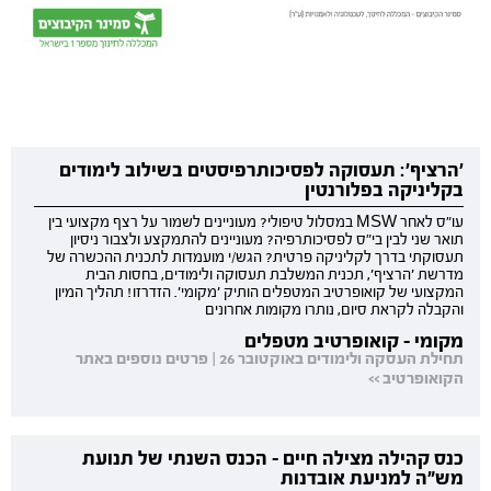
'הרציף': תעסוקה לפסיכותרפיסטים בשילוב לימודים
בקליניקה בפלורנטין
עו"ס לאחר MSW במסלול טיפולי? מעוניינים לשמור על רצף מקצועי בין
תואר שני לבין בי"ס לפסיכותרפיה? מעוניינים להתמקצע ולצבור ניסיון
תעסוקתי בדרך לקליניקה פרטית? הגש/י מועמדות לתכנית ההכשרה של
מדרשת 'הרציף', תכנית המשלבת תעסוקה ולימודים, בחסות הבית
המקצועי של קואופרטיב המטפלים הותיק 'מקומי'. הזדרזו! תהליך המיון
והקבלה לקראת סיום, נותרו מקומות אחרונים
מקומי - קואופרטיב מטפלים
תחילת העסקה ולימודים באוקטובר 26 | פרטים נוספים באתר
הקואופרטיב >>
כנס קהילה מצילה חיים - הכנס השנתי של תנועת
מש"ה למניעת אובדנות