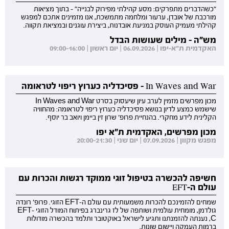
"כשהדברים מתפרקים: מסע קהילתי מפירוק לבנייה" - בתוך מציאות
מורכבת של אובדן, ערעור ומלחמה מתמשכת, אנו מזמינים אתכם למפגש
קהילתי מעמיק העוסק במניעת אובדנות, ביצירת עוגנים ובמציאת תקווה.
מש"ה - מילים שעושות הבדל
האקדמית ת"א-יפו | 06.09.2026 | יום ראשון | 09:00-16:00
In Waves and War - פסיכדליה כערוץ ריפוי לטראומה
מכון מפרשים מזמין לערב עיון שיעסוק בסרט In Waves and War
שישמש כמצע לדיון בנושא פסיכדליה כערוץ ריפוי לטראומה: מהחוויה
הקלינית לידע מחקרי. בהנחיית פרופ' שרון זין ביימן ויואב בר יוסף.
מכון מפרשים, האקדמית ת"א יפו
מפגש מקוון | 07.09.2026 | יום שני | 20:00-21:30
חשיפה להכשרה בטיפול זוגי ממוקד רגשות והכרות עם
עולם ה-EFT
שמחים להזמינכם להכרות משמעותית עם עולם ה-EFT הזוגי. פרופ' רונדה
גולדמן, מומחית עולמית ושותפה של לז גרינברג בפיתוח המודל הזוגי EFT-
C, נענתה להזמנתנו ותגיע לישראל באוקטובר ותלמד בהכשרה מודולות
ברמות העמקה ויישום שונות.