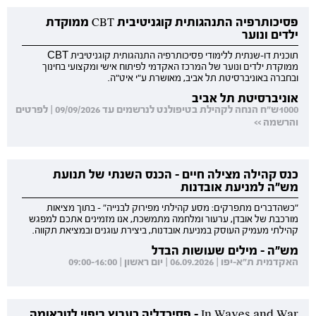
פסיכותרפיה התנהגותית קוגניטיבית CBT ממוקדת
ילדים ונוער
תוכנית דו-שנתית ללימודי פסיכותרפיה התנהגותית קוגניטיבית CBT
ממוקדת ילדים ונוער של המרכז האקדמי לפיתוח אישי ומקצועי בחינוך
ובחברה באוניברסיטת תל אביב, מאושרת ע"י איט"ה.
אוניברסיטת תל אביב
1000ש"ח הנחה לקהילת בטיפולנט לנרשמים עד 09/09/2026 | לפרטים
והרשמה >>
כנס קהילה מצילה חיים - הכנס השנתי של תנועת
מש"ה למניעת אובדנות
"כשהדברים מתפרקים: מסע קהילתי מפירוק לבנייה" - בתוך מציאות
מורכבת של אובדן, ערעור ומלחמה מתמשכת, אנו מזמינים אתכם למפגש
קהילתי מעמיק העוסק במניעת אובדנות, ביצירת עוגנים ובמציאת תקווה.
מש"ה - מילים שעושות הבדל
האקדמית ת"א-יפו | 06.09.2026 | יום ראשון | 09:00-16:00
In Waves and War - פסיכדליה כערוץ ריפוי לטראומה