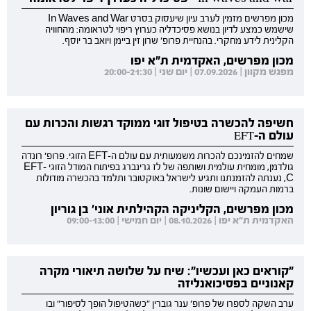
מכון מפרשים מזמין לערב עיון שיעסוק בסרט In Waves and War
שישמש כמצע לדיון בנושא פסיכדליה כערוץ ריפוי לטראומה: מהחוויה
הקלינית לידע מחקרי. בהנחיית פרופ' שרון זין ביימן ויואב בר יוסף.
מכון מפרשים, האקדמית ת"א יפו
מפגש מקוון | 07.09.2026 | יום שני | 20:00-21:30
חשיפה להכשרה בטיפול זוגי ממוקד רגשות והכרות עם
עולם ה-EFT
שמחים להזמינכם להכרות משמעותית עם עולם ה-EFT הזוגי. פרופ' רונדה
גולדמן, מומחית עולמית ושותפה של לז גרינברג בפיתוח המודל הזוגי EFT-
C, נענתה להזמנתנו ותגיע לישראל באוקטובר ותלמד בהכשרה מודולות
ברמות העמקה ויישום שונות.
מכון מפרשים, הקליניקה הקהילתית אוני' בן גוריון
האקדמית ת"א יפו | 08.10.2026 | יום חמישי | 09:00-13:00
"קוראים כאן ועכשיו": שיח על שלושה תיאורי מקרה
קאנוניים בפסיכואנליזה
ערב השקה לספרו של פרופ' ענר גוברין "כשהטיפול הופך לסיפור" ובו