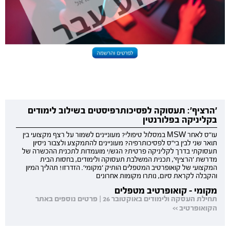
'הרציף': תעסוקה לפסיכותרפיסטים בשילוב לימודים
בקליניקה בפלורנטין
עו"ס לאחר MSW במסלול טיפולי? מעוניינים לשמור על רצף מקצועי בין
תואר שני לבין בי"ס לפסיכותרפיה? מעוניינים להתמקצע ולצבור ניסיון
תעסוקתי בדרך לקליניקה פרטית? הגש/י מועמדות לתכנית ההכשרה של
מדרשת 'הרציף', תכנית המשלבת תעסוקה ולימודים, בחסות הבית
המקצועי של קואופרטיב המטפלים הותיק 'מקומי'. הזדרזו! תהליך המיון
והקבלה לקראת סיום, נותרו מקומות אחרונים
מקומי - קואופרטיב מטפלים
תחילת העסקה ולימודים באוקטובר 26 | פרטים נוספים באתר
הקואופרטיב >>