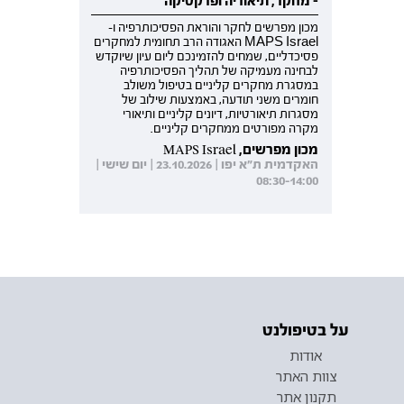
- מחקר, תיאוריה ופרקטיקה
מכון מפרשים לחקר והוראת הפסיכותרפיה ו-
MAPS Israel האגודה הרב תחומית למחקרים
פסיכדליים, שמחים להזמינכם ליום עיון שיוקדש
לבחינה מעמיקה של תהליך הפסיכותרפיה
במסגרת מחקרים קליניים בטיפול משולב
חומרים משני תודעה, באמצעות שילוב של
מסגרות תיאורטיות, דיונים קליניים ותיאורי
מקרה מפורטים ממחקרים קליניים.
מכון מפרשים, MAPS Israel
האקדמית ת"א יפו | 23.10.2026 | יום שישי |
08:30-14:00
על בטיפולנט
אודות
צוות האתר
תקנון אתר