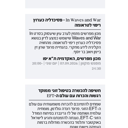
In Waves and War - פסיכדליה כערוץ
ריפוי לטראומה
מכון מפרשים מזמין לערב עיון שיעסוק בסרט In
Waves and War שישמש כמצע לדיון בנושא
פסיכדליה כערוץ ריפוי לטראומה: מהחוויה
הקלינית לידע מחקרי. בהנחיית פרופ' שרון זין
ביימן ויואב בר יוסף.
מכון מפרשים, האקדמית ת"א יפו
מפגש מקוון | 07.09.2026 | יום שני | 20:00-
21:30
חשיפה להכשרה בטיפול זוגי ממוקד
רגשות והכרות עם עולם ה-EFT
שמחים להזמינכם להכרות משמעותית עם עולם
ה-EFT הזוגי. פרופ' רונדה גולדמן, מומחית
עולמית ושותפה של לז גרינברג בפיתוח המודל
הזוגי EFT-C, נענתה להזמנתנו ותגיע לישראל
באוקטובר ותלמד בהכשרה מודולות ברמות
העמקה ויישום שונות.