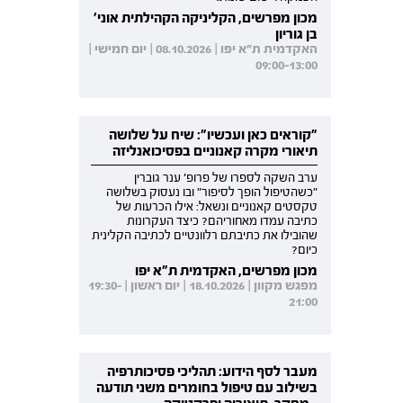
מכון מפרשים, הקליניקה הקהילתית אוני'
בן גוריון
האקדמית ת"א יפו | 08.10.2026 | יום חמישי |
09:00-13:00
"קוראים כאן ועכשיו": שיח על שלושה
תיאורי מקרה קאנוניים בפסיכואנליזה
ערב השקה לספרו של פרופ' ענר גוברין
"כשהטיפול הופך לסיפור" ובו נעסוק בשלושה
טקסטים קאנוניים ונשאל: אילו הכרעות של
כתיבה עמדו מאחוריהם? כיצד העקרונות
שהובילו את כתיבתם רלוונטיים לכתיבה הקלינית
כיום?
מכון מפרשים, האקדמית ת"א יפו
מפגש מקוון | 18.10.2026 | יום ראשון | 19:30-
21:00
מעבר לסף הידוע: תהליכי פסיכותרפיה
בשילוב עם טיפול בחומרים משני תודעה