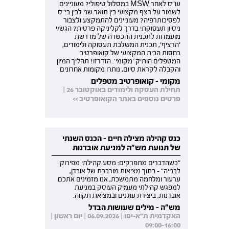
עו"ס לאחר MSW במסלול טיפולי? מעוניינים
לשמור על רצף מקצועי בין תואר שני לבין בי"ס
לפסיכותרפיה? מעוניינים להתמקצע ולצבור
ניסיון תעסוקתי בדרך לקליניקה פרטית? הגש/י
מועמדות לתכנית ההכשרה של מדרשת
'הרציף', תכנית המשלבת תעסוקה ולימודים,
בחסות הבית המקצועי של קואופרטיב
המטפלים הותיק 'מקומי'. הזדרזו! תהליך המיון
והקבלה לקראת סיום, נותרו מקומות אחרונים
מקומי - קואופרטיב מטפלים
תחילת העסקה ולימודים באוקטובר 26 |
פרטים נוספים באתר הקואופרטיב >>
כנס קהילה מצילה חיים - הכנס השנתי
של תנועת מש"ה למניעת אובדנות
"כשהדברים מתפרקים: מסע קהילתי מפירוק
לבנייה" - בתוך מציאות מורכבת של אובדן,
ערעור ומלחמה מתמשכת, אנו מזמינים אתכם
למפגש קהילתי מעמיק העוסק במניעת
אובדנות, ביצירת עוגנים ובמציאת תקווה.
מש"ה - מילים שעושות הבדל
האקדמית ת"א-יפו | 06.09.2026 | יום ראשון |
09:00-16:00