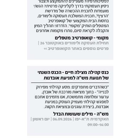
לפסיכותרפיה? מעוניינים להתמקצע ולצבור
ניסיון תעסוקתי בדרך לקליניקה פרטית? הגש/י
מועמדות לתכנית ההכשרה של מדרשת
'הרציף', תכנית המשלבת תעסוקה ולימודים,
בחסות הבית המקצועי של קואופרטיב
המטפלים הותיק 'מקומי'. הזדרזו! תהליך המיון
והקבלה לקראת סיום, נותרו מקומות אחרונים
מקומי - קואופרטיב מטפלים
תחילת העסקה ולימודים באוקטובר 26 |
פרטים נוספים באתר הקואופרטיב >>
כנס קהילה מצילה חיים - הכנס השנתי
של תנועת מש"ה למניעת אובדנות
"כשהדברים מתפרקים: מסע קהילתי מפירוק
לבנייה" - בתוך מציאות מורכבת של אובדן,
ערעור ומלחמה מתמשכת, אנו מזמינים אתכם
למפגש קהילתי מעמיק העוסק במניעת
אובדנות, ביצירת עוגנים ובמציאת תקווה.
מש"ה - מילים שעושות הבדל
האקדמית ת"א-יפו | 06.09.2026 | יום ראשון |
09:00-16:00