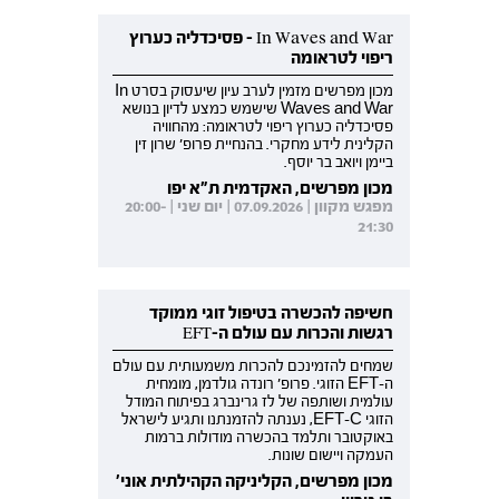
In Waves and War - פסיכדליה כערוץ
ריפוי לטראומה
מכון מפרשים מזמין לערב עיון שיעסוק בסרט In
Waves and War שישמש כמצע לדיון בנושא
פסיכדליה כערוץ ריפוי לטראומה: מהחוויה
הקלינית לידע מחקרי. בהנחיית פרופ' שרון זין
ביימן ויואב בר יוסף.
מכון מפרשים, האקדמית ת"א יפו
מפגש מקוון | 07.09.2026 | יום שני | 20:00-
21:30
חשיפה להכשרה בטיפול זוגי ממוקד
רגשות והכרות עם עולם ה-EFT
שמחים להזמינכם להכרות משמעותית עם עולם
ה-EFT הזוגי. פרופ' רונדה גולדמן, מומחית
עולמית ושותפה של לז גרינברג בפיתוח המודל
הזוגי EFT-C, נענתה להזמנתנו ותגיע לישראל
באוקטובר ותלמד בהכשרה מודולות ברמות
העמקה ויישום שונות.
מכון מפרשים, הקליניקה הקהילתית אוני'