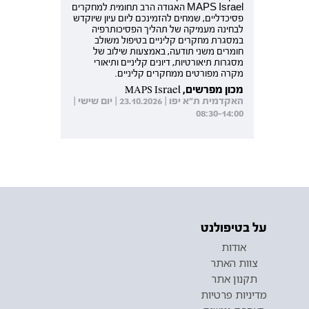
MAPS Israel האגודה הרב תחומית למחקרים
פסיכדליים, שמחים להזמינכם ליום עיון שיוקדש
לבחינה מעמיקה של תהליך הפסיכותרפיה
במסגרת מחקרים קליניים בטיפול משולב
חומרים משני תודעה, באמצעות שילוב של
מסגרות תיאורטיות, דיונים קליניים ותיאורי
מקרה מפורטים ממחקרים קליניים.
מכון מפרשים, MAPS Israel
האקדמית ת"א יפו | 23.10.2026 | יום שישי |
08:30-14:00
על בטיפולנט
אודות
צוות האתר
תקנון אתר
מדיניות פרטיות