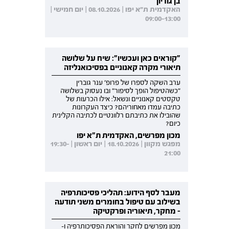
בן גוריון
האקדמית ת"א יפו | 08.10.2026 | יום חמישי |
09:00-13:00
"קוראים כאן ועכשיו": שיח על שלושה
תיאורי מקרה קאנוניים בפסיכואנליזה
ערב השקה לספרו של פרופ' ענר גוברין
"כשהטיפול הופך לסיפור" ובו נעסוק בשלושה
טקסטים קאנוניים ונשאל: אילו הכרעות של
כתיבה עמדו מאחוריהם? כיצד העקרונות
שהובילו את כתיבתם רלוונטיים לכתיבה הקלינית
כיום?
מכון מפרשים, האקדמית ת"א יפו
מפגש מקוון | 18.10.2026 | יום ראשון | 19:30-
21:00
מעבר לסף הידוע: תהליכי פסיכותרפיה
בשילוב עם טיפול בחומרים משני תודעה
- מחקר, תיאוריה ופרקטיקה
מכון מפרשים לחקר והוראת הפסיכותרפיה ו-