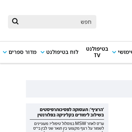
בטיפולנט
מושי
לוח בטיפולנט
מדור ספרים
TV
'הרציף': תעסוקה לפסיכותרפיסטים
בשילוב לימודים בקליניקה בפלורנטין
עו"ס לאחר MSW במסלול טיפולי? מעוניינים
לשמור על רצף מקצועי בין תואר שני לבין בי"ס