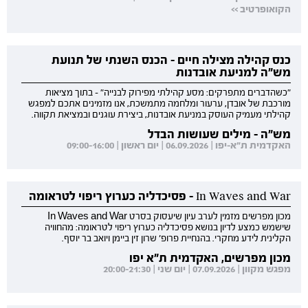
הקואופרטיב >>
כנס קהילה מצילה חיים - הכנס השנתי של תנועת
מש"ה למניעת אובדנות
"כשהדברים מתפרקים: מסע קהילתי מפירוק לבנייה" - בתוך מציאות
מורכבת של אובדן, ערעור ומלחמה מתמשכת, אנו מזמינים אתכם למפגש
קהילתי מעמיק העוסק במניעת אובדנות, ביצירת עוגנים ובמציאת תקווה.
מש"ה - מילים שעושות הבדל
האקדמית ת"א-יפו | 06.09.2026 | יום ראשון | 09:00-16:00
In Waves and War - פסיכדליה כערוץ ריפוי לטראומה
מכון מפרשים מזמין לערב עיון שיעסוק בסרט In Waves and War
שישמש כמצע לדיון בנושא פסיכדליה כערוץ ריפוי לטראומה: מהחוויה
הקלינית לידע מחקרי. בהנחיית פרופ' שרון זין ביימן ויואב בר יוסף.
מכון מפרשים, האקדמית ת"א יפו
מפגש מקוון | 07.09.2026 | יום שני | 20:00-21:30