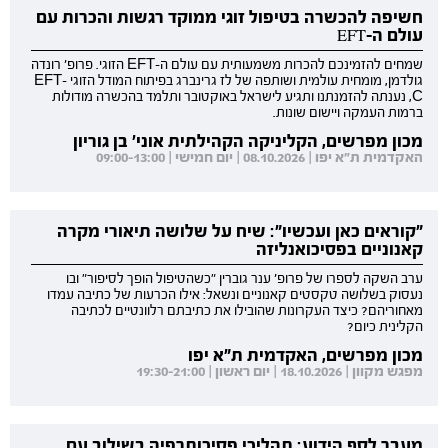
חשיפה להכשרה בטיפול זוגי ממוקד רגשות והכרות עם
עולם ה-EFT
שמחים להזמינכם להכרות משמעותית עם עולם ה-EFT הזוגי. פרופ' רונדה
גולדמן, מומחית עולמית ושותפה של לז גרינברג בפיתוח המודל הזוגי EFT-
C, נענתה להזמנתנו ותגיע לישראל באוקטובר ותלמד בהכשרה מודולות
ברמות העמקה ויישום שונות.
מכון מפרשים, הקליניקה הקהילתית אוני' בן גוריון
האקדמית ת"א יפו | 08.10.2026 | יום חמישי | 09:00-13:00
"קוראים כאן ועכשיו": שיח על שלושה תיאורי מקרה
קאנוניים בפסיכואנליזה
ערב השקה לספרו של פרופ' ענר גוברין "כשהטיפול הופך לסיפור" ובו
נעסוק בשלושה טקסטים קאנוניים ונשאל: אילו הכרעות של כתיבה עמדו
מאחוריהם? כיצד העקרונות שהובילו את כתיבתם רלוונטיים לכתיבה
הקלינית כיום?
מכון מפרשים, האקדמית ת"א יפו
מפגש מקוון | 18.10.2026 | יום ראשון | 19:30-21:00
מעבר לסף הידוע: תהליכי פסיכותרפיה בשילוב עם