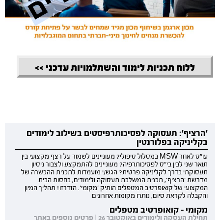
ללוח תכניות לימוד והשתלמויות עדכני >>
'הרציף': תעסוקה לפסיכותרפיסטים בשילוב לימודים
בקליניקה בפלורנטין
עו"ס לאחר MSW במסלול טיפולי? מעוניינים לשמור על רצף מקצועי בין
תואר שני לבין בי"ס לפסיכותרפיה? מעוניינים להתמקצע ולצבור ניסיון
תעסוקתי בדרך לקליניקה פרטית? הגש/י מועמדות לתכנית ההכשרה של
מדרשת 'הרציף', תכנית המשלבת תעסוקה ולימודים, בחסות הבית
המקצועי של קואופרטיב המטפלים הותיק 'מקומי'. הזדרזו! תהליך המיון
והקבלה לקראת סיום, נותרו מקומות אחרונים
מקומי - קואופרטיב מטפלים
תחילת העסקה ולימודים באוקטובר 26 | פרטים נוספים באתר