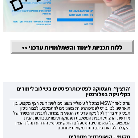
ללוח תכניות לימוד והשתלמויות עדכני >>
'הרציף': תעסוקה לפסיכותרפיסטים בשילוב לימודים
בקליניקה בפלורנטין
עו"ס לאחר MSW במסלול טיפולי? מעוניינים לשמור על רצף מקצועי בין
תואר שני לבין בי"ס לפסיכותרפיה? מעוניינים להתמקצע ולצבור ניסיון
תעסוקתי בדרך לקליניקה פרטית? הגש/י מועמדות לתכנית ההכשרה של
מדרשת 'הרציף', תכנית המשלבת תעסוקה ולימודים, בחסות הבית
המקצועי של קואופרטיב המטפלים הותיק 'מקומי'. הזדרזו! תהליך המיון
והקבלה לקראת סיום, נותרו מקומות אחרונים
מקומי - קואופרטיב מטפלים