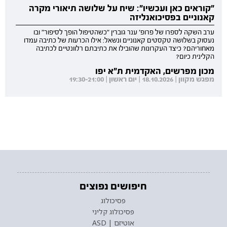
"קוראים כאן ועכשיו": שיח על שלושה תיאורי מקרה
קאנוניים בפסיכואנליזה
ערב השקה לספרו של פרופ' ענר גוברין "כשהטיפול הופך לסיפור" ובו
נעסוק בשלושה טקסטים קאנוניים ונשאל: אילו הכרעות של כתיבה עמדו
מאחוריהם? כיצד העקרונות שהובילו את כתיבתם רלוונטיים לכתיבה
הקלינית כיום?
מכון מפרשים, האקדמית ת"א יפו
מפגש מקוון | 18.10.2026 | יום ראשון | 19:30-21:00
חיפושים נפוצים
פסיכולוג
פסיכולוג קליני
אוטיזם | ASD