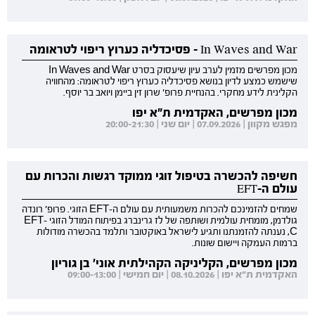
In Waves and War - פסיכדליה כערוץ ריפוי לטראומה
מכון מפרשים מזמין לערב עיון שיעסוק בסרט In Waves and War
שישמש כמצע לדיון בנושא פסיכדליה כערוץ ריפוי לטראומה: מהחוויה
הקלינית לידע מחקרי. בהנחיית פרופ' שרון זין ביימן ויואב בר יוסף.
מכון מפרשים, האקדמית ת"א יפו
מפגש מקוון | 07.09.2026 | יום שני | 20:00-21:30
חשיפה להכשרה בטיפול זוגי ממוקד רגשות והכרות עם
עולם ה-EFT
שמחים להזמינכם להכרות משמעותית עם עולם ה-EFT הזוגי. פרופ' רונדה
גולדמן, מומחית עולמית ושותפה של לז גרינברג בפיתוח המודל הזוגי EFT-
C, נענתה להזמנתנו ותגיע לישראל באוקטובר ותלמד בהכשרה מודולות
ברמות העמקה ויישום שונות.
מכון מפרשים, הקליניקה הקהילתית אוני' בן גוריון
האקדמית ת"א יפו | 08.10.2026 | יום חמישי | 09:00-13:00