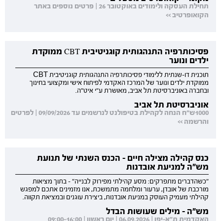
תחילת העסקה ולימודים באוקטובר 26 | פרטים נוספים באתר
הקואופרטיב >>
פסיכותרפיה התנהגותית קוגניטיבית CBT ממוקדת
ילדים ונוער
תוכנית דו-שנתית ללימודי פסיכותרפיה התנהגותית קוגניטיבית CBT
ממוקדת ילדים ונוער של המרכז האקדמי לפיתוח אישי ומקצועי בחינוך
ובחברה באוניברסיטת תל אביב, מאושרת ע"י איט"ה.
אוניברסיטת תל אביב
1000ש"ח הנחה לקהילת בטיפולנט לנרשמים עד 09/09/2026 | לפרטים
והרשמה >>
כנס קהילה מצילה חיים - הכנס השנתי של תנועת
מש"ה למניעת אובדנות
"כשהדברים מתפרקים: מסע קהילתי מפירוק לבנייה" - בתוך מציאות
מורכבת של אובדן, ערעור ומלחמה מתמשכת, אנו מזמינים אתכם למפגש
קהילתי מעמיק העוסק במניעת אובדנות, ביצירת עוגנים ובמציאת תקווה.
מש"ה - מילים שעושות הבדל
האקדמית ת"א-יפו | 06.09.2026 | יום ראשון | 09:00-16:00