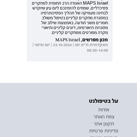
MAPS Israel האגודה הרב תחומית למחקרים
פסיכדליים, שמחים להזמינכם ליום עיון שיוקדש
לבחינה מעמיקה של תהליך הפסיכותרפיה
במסגרת מחקרים קליניים בטיפול משולב
חומרים משני תודעה, באמצעות שילוב של
מסגרות תיאורטיות, דיונים קליניים ותיאורי
מקרה מפורטים ממחקרים קליניים.
מכון מפרשים, MAPS Israel
האקדמית ת"א יפו | 23.10.2026 | יום שישי |
08:30-14:00
על בטיפולנט
אודות
צוות האתר
תקנון אתר
מדיניות פרטיות