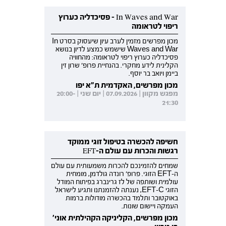
In Waves and War - פסיכדליה כערוץ
ריפוי לטראומה
מכון מפרשים מזמין לערב עיון שיעסוק בסרט In
Waves and War שישמש כמצע לדיון בנושא
פסיכדליה כערוץ ריפוי לטראומה: מהחוויה
הקלינית לידע מחקרי. בהנחיית פרופ' שרון זין
ביימן ויואב בר יוסף.
מכון מפרשים, האקדמית ת"א יפו
מפגש מקוון | 07.09.2026 | יום שני | 20:00-
21:30
חשיפה להכשרה בטיפול זוגי ממוקד
רגשות והכרות עם עולם ה-EFT
שמחים להזמינכם להכרות משמעותית עם עולם
ה-EFT הזוגי. פרופ' רונדה גולדמן, מומחית
עולמית ושותפה של לז גרינברג בפיתוח המודל
הזוגי EFT-C, נענתה להזמנתנו ותגיע לישראל
באוקטובר ותלמד בהכשרה מודולות ברמות
העמקה ויישום שונות.
מכון מפרשים, הקליניקה הקהילתית אוני'