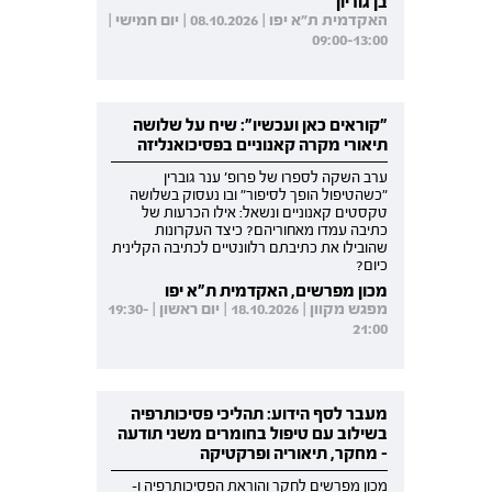
בן גוריון
האקדמית ת"א יפו | 08.10.2026 | יום חמישי |
09:00-13:00
"קוראים כאן ועכשיו": שיח על שלושה
תיאורי מקרה קאנוניים בפסיכואנליזה
ערב השקה לספרו של פרופ' ענר גוברין
"כשהטיפול הופך לסיפור" ובו נעסוק בשלושה
טקסטים קאנוניים ונשאל: אילו הכרעות של
כתיבה עמדו מאחוריהם? כיצד העקרונות
שהובילו את כתיבתם רלוונטיים לכתיבה הקלינית
כיום?
מכון מפרשים, האקדמית ת"א יפו
מפגש מקוון | 18.10.2026 | יום ראשון | 19:30-
21:00
מעבר לסף הידוע: תהליכי פסיכותרפיה
בשילוב עם טיפול בחומרים משני תודעה
- מחקר, תיאוריה ופרקטיקה
מכון מפרשים לחקר והוראת הפסיכותרפיה ו-