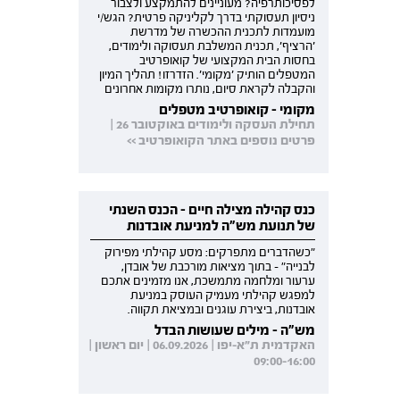
לפסיכותרפיה? מעוניינים להתמקצע ולצבור
ניסיון תעסוקתי בדרך לקליניקה פרטית? הגש/י
מועמדות לתכנית ההכשרה של מדרשת
'הרציף', תכנית המשלבת תעסוקה ולימודים,
בחסות הבית המקצועי של קואופרטיב
המטפלים הותיק 'מקומי'. הזדרזו! תהליך המיון
והקבלה לקראת סיום, נותרו מקומות אחרונים
מקומי - קואופרטיב מטפלים
תחילת העסקה ולימודים באוקטובר 26 |
פרטים נוספים באתר הקואופרטיב >>
כנס קהילה מצילה חיים - הכנס השנתי
של תנועת מש"ה למניעת אובדנות
"כשהדברים מתפרקים: מסע קהילתי מפירוק
לבנייה" - בתוך מציאות מורכבת של אובדן,
ערעור ומלחמה מתמשכת, אנו מזמינים אתכם
למפגש קהילתי מעמיק העוסק במניעת
אובדנות, ביצירת עוגנים ובמציאת תקווה.
מש"ה - מילים שעושות הבדל
האקדמית ת"א-יפו | 06.09.2026 | יום ראשון |
09:00-16:00