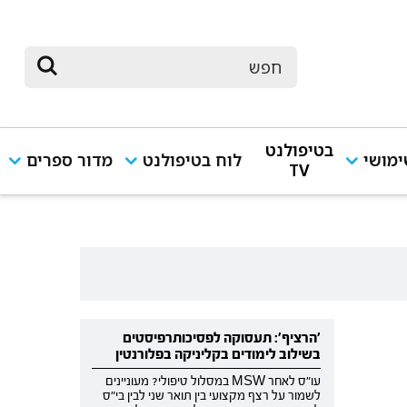
בטיפולנט
מושי
לוח בטיפולנט
מדור ספרים
TV
'הרציף': תעסוקה לפסיכותרפיסטים
בשילוב לימודים בקליניקה בפלורנטין
עו"ס לאחר MSW במסלול טיפולי? מעוניינים
לשמור על רצף מקצועי בין תואר שני לבין בי"ס