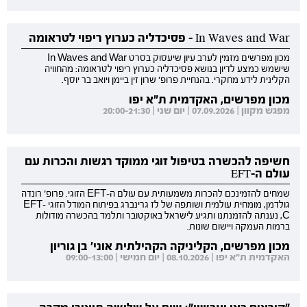
In Waves and War - פסיכדליה כערוץ ריפוי לטראומה
מכון מפרשים מזמין לערב עיון שיעסוק בסרט In Waves and War
שישמש כמצע לדיון בנושא פסיכדליה כערוץ ריפוי לטראומה: מהחוויה
הקלינית לידע מחקרי. בהנחיית פרופ' שרון זין ביימן ויואב בר יוסף.
מכון מפרשים, האקדמית ת"א יפו
מפגש מקוון | 07.09.2026 | יום שני | 20:00-21:30
חשיפה להכשרה בטיפול זוגי ממוקד רגשות והכרות עם
עולם ה-EFT
שמחים להזמינכם להכרות משמעותית עם עולם ה-EFT הזוגי. פרופ' רונדה
גולדמן, מומחית עולמית ושותפה של לז גרינברג בפיתוח המודל הזוגי EFT-
C, נענתה להזמנתנו ותגיע לישראל באוקטובר ותלמד בהכשרה מודולות
ברמות העמקה ויישום שונות.
מכון מפרשים, הקליניקה הקהילתית אוני' בן גוריון
האקדמית ת"א יפו | 08.10.2026 | יום חמישי | 09:00-13:00