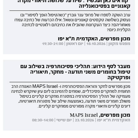
"קוראים כאן ועכשיו": שיח על שלושה תיאורי מקרה
קאנוניים בפסיכואנליזה
ערב השקה לספרו של פרופ' ענר גוברין "כשהטיפול הופך לסיפור" ובו
נעסוק בשלושה טקסטים קאנוניים ונשאל: אילו הכרעות של כתיבה עמדו
מאחוריהם? כיצד העקרונות שהובילו את כתיבתם רלוונטיים לכתיבה
הקלינית כיום?
מכון מפרשים, האקדמית ת"א יפו
מפגש מקוון | 18.10.2026 | יום ראשון | 19:30-21:00
מעבר לסף הידוע: תהליכי פסיכותרפיה בשילוב עם
טיפול בחומרים משני תודעה - מחקר, תיאוריה
ופרקטיקה
מכון מפרשים לחקר והוראת הפסיכותרפיה ו- MAPS Israel האגודה הרב
תחומית למחקרים פסיכדליים, שמחים להזמינכם ליום עיון שיוקדש לבחינה
מעמיקה של תהליך הפסיכותרפיה במסגרת מחקרים קליניים בטיפול
משולב חומרים משני תודעה, באמצעות שילוב של מסגרות תיאורטיות,
דיונים קליניים ותיאורי מקרה מפורטים ממחקרים קליניים.
מכון מפרשים, MAPS Israel
האקדמית ת"א יפו | 23.10.2026 | יום שישי | 08:30-14:00