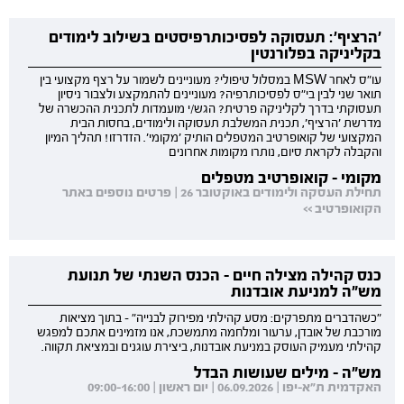
'הרציף': תעסוקה לפסיכותרפיסטים בשילוב לימודים
בקליניקה בפלורנטין
עו"ס לאחר MSW במסלול טיפולי? מעוניינים לשמור על רצף מקצועי בין
תואר שני לבין בי"ס לפסיכותרפיה? מעוניינים להתמקצע ולצבור ניסיון
תעסוקתי בדרך לקליניקה פרטית? הגש/י מועמדות לתכנית ההכשרה של
מדרשת 'הרציף', תכנית המשלבת תעסוקה ולימודים, בחסות הבית
המקצועי של קואופרטיב המטפלים הותיק 'מקומי'. הזדרזו! תהליך המיון
והקבלה לקראת סיום, נותרו מקומות אחרונים
מקומי - קואופרטיב מטפלים
תחילת העסקה ולימודים באוקטובר 26 | פרטים נוספים באתר
הקואופרטיב >>
כנס קהילה מצילה חיים - הכנס השנתי של תנועת
מש"ה למניעת אובדנות
"כשהדברים מתפרקים: מסע קהילתי מפירוק לבנייה" - בתוך מציאות
מורכבת של אובדן, ערעור ומלחמה מתמשכת, אנו מזמינים אתכם למפגש
קהילתי מעמיק העוסק במניעת אובדנות, ביצירת עוגנים ובמציאת תקווה.
מש"ה - מילים שעושות הבדל
האקדמית ת"א-יפו | 06.09.2026 | יום ראשון | 09:00-16:00