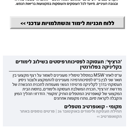
ללוח תכניות לימוד והשתלמויות עדכני >>
'הרציף': תעסוקה לפסיכותרפיסטים בשילוב לימודים
בקליניקה בפלורנטין
עו"ס לאחר MSW במסלול טיפולי? מעוניינים לשמור על רצף מקצועי בין
תואר שני לבין בי"ס לפסיכותרפיה? מעוניינים להתמקצע ולצבור ניסיון
תעסוקתי בדרך לקליניקה פרטית? הגש/י מועמדות לתכנית ההכשרה של
מדרשת 'הרציף', תכנית המשלבת תעסוקה ולימודים, בחסות הבית
המקצועי של קואופרטיב המטפלים הותיק 'מקומי'. הזדרזו! תהליך המיון
והקבלה לקראת סיום, נותרו מקומות אחרונים
מקומי - קואופרטיב מטפלים
תחילת העסקה ולימודים באוקטובר 26 | פרטים נוספים באתר
הקואופרטיב >>