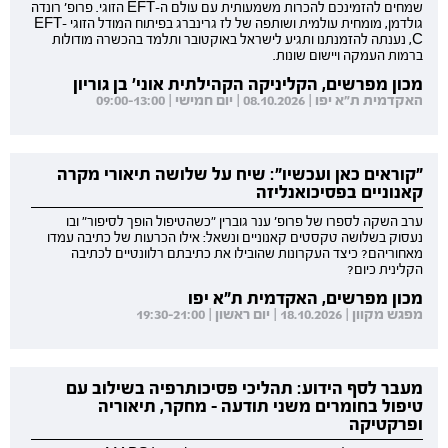
שמחים להזמינכם להכרות משמעותית עם עולם ה-EFT הזוגי. פרופ' רונדה
גולדמן, מומחית עולמית ושותפה של לז גרינברג בפיתוח המודל הזוגי EFT-
C, נענתה להזמנתנו ותגיע לישראל באוקטובר ותלמד בהכשרה מודולות
ברמות העמקה ויישום שונות.
מכון מפרשים, הקליניקה הקהילתית אוני' בן גוריון
האקדמית ת"א יפו | 08.10.2026 | יום חמישי | 09:00-13:00
"קוראים כאן ועכשיו": שיח על שלושה תיאורי מקרה
קאנוניים בפסיכואנליזה
ערב השקה לספרו של פרופ' ענר גוברין "כשהטיפול הופך לסיפור" ובו
נעסוק בשלושה טקסטים קאנוניים ונשאל: אילו הכרעות של כתיבה עמדו
מאחוריהם? כיצד העקרונות שהובילו את כתיבתם רלוונטיים לכתיבה
הקלינית כיום?
מכון מפרשים, האקדמית ת"א יפו
מפגש מקוון | 18.10.2026 | יום ראשון | 19:30-21:00
מעבר לסף הידוע: תהליכי פסיכותרפיה בשילוב עם
טיפול בחומרים משני תודעה - מחקר, תיאוריה
ופרקטיקה