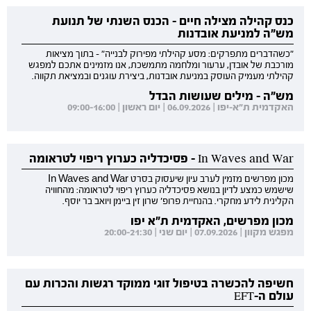
כנס קהילה מצילה חיים - הכנס השנתי של תנועת
מש"ה למניעת אובדנות
"כשהדברים מתפרקים: מסע קהילתי מפירוק לבנייה" - בתוך מציאות
מורכבת של אובדן, ערעור ומלחמה מתמשכת, אנו מזמינים אתכם למפגש
קהילתי מעמיק העוסק במניעת אובדנות, ביצירת עוגנים ובמציאת תקווה.
מש"ה - מילים שעושות הבדל
האקדמית ת"א-יפו | 06.09.2026 | יום ראשון | 09:00-16:00
In Waves and War - פסיכדליה כערוץ ריפוי לטראומה
מכון מפרשים מזמין לערב עיון שיעסוק בסרט In Waves and War
שישמש כמצע לדיון בנושא פסיכדליה כערוץ ריפוי לטראומה: מהחוויה
הקלינית לידע מחקרי. בהנחיית פרופ' שרון זין ביימן ויואב בר יוסף.
מכון מפרשים, האקדמית ת"א יפו
מפגש מקוון | 07.09.2026 | יום שני | 20:00-21:30
חשיפה להכשרה בטיפול זוגי ממוקד רגשות והכרות עם
עולם ה-EFT