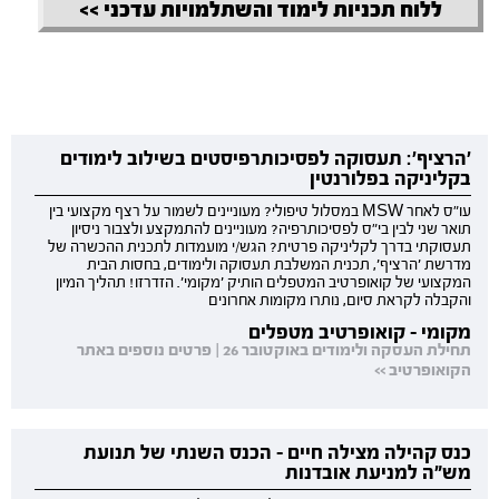
ללוח תכניות לימוד והשתלמויות עדכני >>
'הרציף': תעסוקה לפסיכותרפיסטים בשילוב לימודים
בקליניקה בפלורנטין
עו"ס לאחר MSW במסלול טיפולי? מעוניינים לשמור על רצף מקצועי בין
תואר שני לבין בי"ס לפסיכותרפיה? מעוניינים להתמקצע ולצבור ניסיון
תעסוקתי בדרך לקליניקה פרטית? הגש/י מועמדות לתכנית ההכשרה של
מדרשת 'הרציף', תכנית המשלבת תעסוקה ולימודים, בחסות הבית
המקצועי של קואופרטיב המטפלים הותיק 'מקומי'. הזדרזו! תהליך המיון
והקבלה לקראת סיום, נותרו מקומות אחרונים
מקומי - קואופרטיב מטפלים
תחילת העסקה ולימודים באוקטובר 26 | פרטים נוספים באתר
הקואופרטיב >>
כנס קהילה מצילה חיים - הכנס השנתי של תנועת
מש"ה למניעת אובדנות