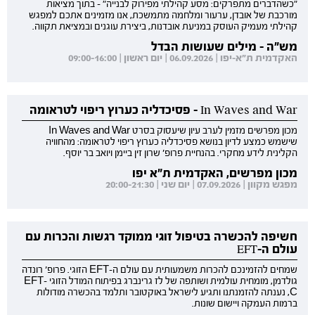
"כשהדברים מתפרקים: מסע קהילתי מפירוק לבנייה" - בתוך מציאות
מורכבת של אובדן, ערעור ומלחמה מתמשכת, אנו מזמינים אתכם למפגש
קהילתי מעמיק העוסק במניעת אובדנות, ביצירת עוגנים ובמציאת תקווה.
מש"ה - מילים שעושות הבדל
האקדמית ת"א-יפו | 06.09.2026 | יום ראשון | 09:00-16:00
In Waves and War - פסיכדליה כערוץ ריפוי לטראומה
מכון מפרשים מזמין לערב עיון שיעסוק בסרט In Waves and War
שישמש כמצע לדיון בנושא פסיכדליה כערוץ ריפוי לטראומה: מהחוויה
הקלינית לידע מחקרי. בהנחיית פרופ' שרון זין ביימן ויואב בר יוסף.
מכון מפרשים, האקדמית ת"א יפו
מפגש מקוון | 07.09.2026 | יום שני | 20:00-21:30
חשיפה להכשרה בטיפול זוגי ממוקד רגשות והכרות עם
עולם ה-EFT
שמחים להזמינכם להכרות משמעותית עם עולם ה-EFT הזוגי. פרופ' רונדה
גולדמן, מומחית עולמית ושותפה של לז גרינברג בפיתוח המודל הזוגי EFT-
C, נענתה להזמנתנו ותגיע לישראל באוקטובר ותלמד בהכשרה מודולות
ברמות העמקה ויישום שונות.