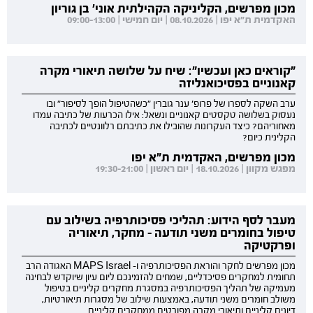
מכון מפרשים, הקליניקה הקהילתית אוני' בן גוריון
האקדמית ת"א יפו | 08.10.2026 | יום חמישי | 09:00-13:00
"קוראים כאן ועכשיו": שיח על שלושה תיאורי מקרה
קאנוניים בפסיכואנליזה
ערב השקה לספרו של פרופ' ענר גוברין "כשהטיפול הופך לסיפור" ובו
נעסוק בשלושה טקסטים קאנוניים ונשאל: אילו הכרעות של כתיבה עמדו
מאחוריהם? כיצד העקרונות שהובילו את כתיבתם רלוונטיים לכתיבה
הקלינית כיום?
מכון מפרשים, האקדמית ת"א יפו
מפגש מקוון | 18.10.2026 | יום ראשון | 19:30-21:00
מעבר לסף הידוע: תהליכי פסיכותרפיה בשילוב עם
טיפול בחומרים משני תודעה - מחקר, תיאוריה
ופרקטיקה
מכון מפרשים לחקר והוראת הפסיכותרפיה ו- MAPS Israel האגודה הרב
תחומית למחקרים פסיכדליים, שמחים להזמינכם ליום עיון שיוקדש לבחינה
מעמיקה של תהליך הפסיכותרפיה במסגרת מחקרים קליניים בטיפול
משולב חומרים משני תודעה, באמצעות שילוב של מסגרות תיאורטיות,
דיונים קליניים ותיאורי מקרה מפורטים ממחקרים קליניים.