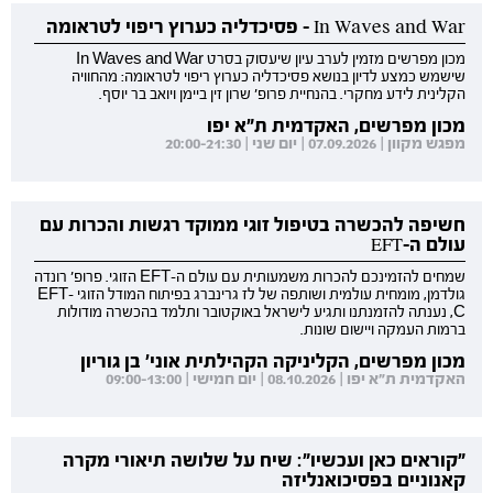
In Waves and War - פסיכדליה כערוץ ריפוי לטראומה
מכון מפרשים מזמין לערב עיון שיעסוק בסרט In Waves and War
שישמש כמצע לדיון בנושא פסיכדליה כערוץ ריפוי לטראומה: מהחוויה
הקלינית לידע מחקרי. בהנחיית פרופ' שרון זין ביימן ויואב בר יוסף.
מכון מפרשים, האקדמית ת"א יפו
מפגש מקוון | 07.09.2026 | יום שני | 20:00-21:30
חשיפה להכשרה בטיפול זוגי ממוקד רגשות והכרות עם
עולם ה-EFT
שמחים להזמינכם להכרות משמעותית עם עולם ה-EFT הזוגי. פרופ' רונדה
גולדמן, מומחית עולמית ושותפה של לז גרינברג בפיתוח המודל הזוגי EFT-
C, נענתה להזמנתנו ותגיע לישראל באוקטובר ותלמד בהכשרה מודולות
ברמות העמקה ויישום שונות.
מכון מפרשים, הקליניקה הקהילתית אוני' בן גוריון
האקדמית ת"א יפו | 08.10.2026 | יום חמישי | 09:00-13:00
"קוראים כאן ועכשיו": שיח על שלושה תיאורי מקרה
קאנוניים בפסיכואנליזה