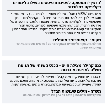
'הרציף': תעסוקה לפסיכותרפיסטים בשילוב לימודים
בקליניקה בפלורנטין
עו"ס לאחר MSW במסלול טיפולי? מעוניינים לשמור על רצף מקצועי בין
תואר שני לבין בי"ס לפסיכותרפיה? מעוניינים להתמקצע ולצבור ניסיון
תעסוקתי בדרך לקליניקה פרטית? הגש/י מועמדות לתכנית ההכשרה של
מדרשת 'הרציף', תכנית המשלבת תעסוקה ולימודים, בחסות הבית
המקצועי של קואופרטיב המטפלים הותיק 'מקומי'. הזדרזו! תהליך המיון
והקבלה לקראת סיום, נותרו מקומות אחרונים
מקומי - קואופרטיב מטפלים
תחילת העסקה ולימודים באוקטובר 26 | פרטים נוספים באתר
הקואופרטיב >>
כנס קהילה מצילה חיים - הכנס השנתי של תנועת
מש"ה למניעת אובדנות
"כשהדברים מתפרקים: מסע קהילתי מפירוק לבנייה" - בתוך מציאות
מורכבת של אובדן, ערעור ומלחמה מתמשכת, אנו מזמינים אתכם למפגש
קהילתי מעמיק העוסק במניעת אובדנות, ביצירת עוגנים ובמציאת תקווה.
מש"ה - מילים שעושות הבדל
האקדמית ת"א-יפו | 06.09.2026 | יום ראשון | 09:00-16:00