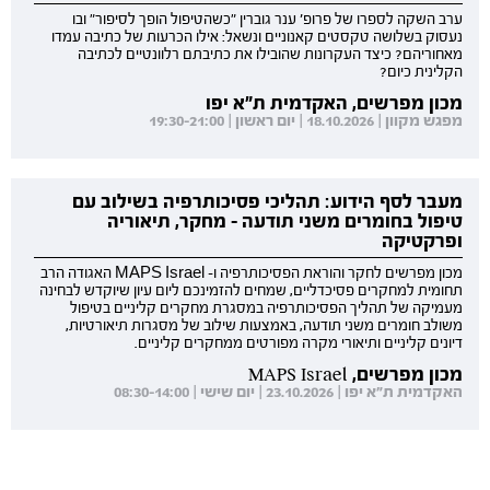
ערב השקה לספרו של פרופ' ענר גוברין "כשהטיפול הופך לסיפור" ובו
נעסוק בשלושה טקסטים קאנוניים ונשאל: אילו הכרעות של כתיבה עמדו
מאחוריהם? כיצד העקרונות שהובילו את כתיבתם רלוונטיים לכתיבה
הקלינית כיום?
מכון מפרשים, האקדמית ת"א יפו
מפגש מקוון | 18.10.2026 | יום ראשון | 19:30-21:00
מעבר לסף הידוע: תהליכי פסיכותרפיה בשילוב עם
טיפול בחומרים משני תודעה - מחקר, תיאוריה
ופרקטיקה
מכון מפרשים לחקר והוראת הפסיכותרפיה ו- MAPS Israel האגודה הרב
תחומית למחקרים פסיכדליים, שמחים להזמינכם ליום עיון שיוקדש לבחינה
מעמיקה של תהליך הפסיכותרפיה במסגרת מחקרים קליניים בטיפול
משולב חומרים משני תודעה, באמצעות שילוב של מסגרות תיאורטיות,
דיונים קליניים ותיאורי מקרה מפורטים ממחקרים קליניים.
מכון מפרשים, MAPS Israel
האקדמית ת"א יפו | 23.10.2026 | יום שישי | 08:30-14:00