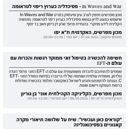
In Waves and War - פסיכדליה כערוץ ריפוי לטראומה
מכון מפרשים מזמין לערב עיון שיעסוק בסרט In Waves and War
שישמש כמצע לדיון בנושא פסיכדליה כערוץ ריפוי לטראומה: מהחוויה
הקלינית לידע מחקרי. בהנחיית פרופ' שרון זין ביימן ויואב בר יוסף.
מכון מפרשים, האקדמית ת"א יפו
מפגש מקוון | 07.09.2026 | יום שני | 20:00-21:30
חשיפה להכשרה בטיפול זוגי ממוקד רגשות והכרות עם
עולם ה-EFT
שמחים להזמינכם להכרות משמעותית עם עולם ה-EFT הזוגי. פרופ' רונדה
גולדמן, מומחית עולמית ושותפה של לז גרינברג בפיתוח המודל הזוגי EFT-
C, נענתה להזמנתנו ותגיע לישראל באוקטובר ותלמד בהכשרה מודולות
ברמות העמקה ויישום שונות.
מכון מפרשים, הקליניקה הקהילתית אוני' בן גוריון
האקדמית ת"א יפו | 08.10.2026 | יום חמישי | 09:00-13:00
"קוראים כאן ועכשיו": שיח על שלושה תיאורי מקרה
קאנוניים בפסיכואנליזה