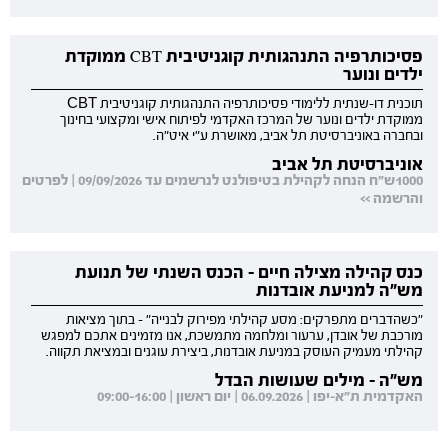
פסיכותרפיה התנהגותית קוגניטיבית CBT ממוקדת
ילדים ונוער
תוכנית דו-שנתית ללימודי פסיכותרפיה התנהגותית קוגניטיבית CBT
ממוקדת ילדים ונוער של המרכז האקדמי לפיתוח אישי ומקצועי בחינוך
ובחברה באוניברסיטת תל אביב, מאושרת ע"י איט"ה.
אוניברסיטת תל אביב
1000ש"ח הנחה לקהילת בטיפולנט לנרשמים עד 09/09/2026 | לפרטים
והרשמה >>
כנס קהילה מצילה חיים - הכנס השנתי של תנועת
מש"ה למניעת אובדנות
"כשהדברים מתפרקים: מסע קהילתי מפירוק לבנייה" - בתוך מציאות
מורכבת של אובדן, ערעור ומלחמה מתמשכת, אנו מזמינים אתכם למפגש
קהילתי מעמיק העוסק במניעת אובדנות, ביצירת עוגנים ובמציאת תקווה.
מש"ה - מילים שעושות הבדל
האקדמית ת"א-יפו | 06.09.2026 | יום ראשון | 09:00-16:00