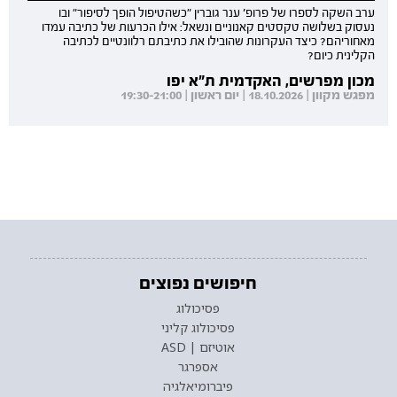
ערב השקה לספרו של פרופ' ענר גוברין "כשהטיפול הופך לסיפור" ובו
נעסוק בשלושה טקסטים קאנוניים ונשאל: אילו הכרעות של כתיבה עמדו
מאחוריהם? כיצד העקרונות שהובילו את כתיבתם רלוונטיים לכתיבה
הקלינית כיום?
מכון מפרשים, האקדמית ת"א יפו
מפגש מקוון | 18.10.2026 | יום ראשון | 19:30-21:00
חיפושים נפוצים
פסיכולוג
פסיכולוג קליני
אוטיזם | ASD
אספרגר
פיברומיאלגיה