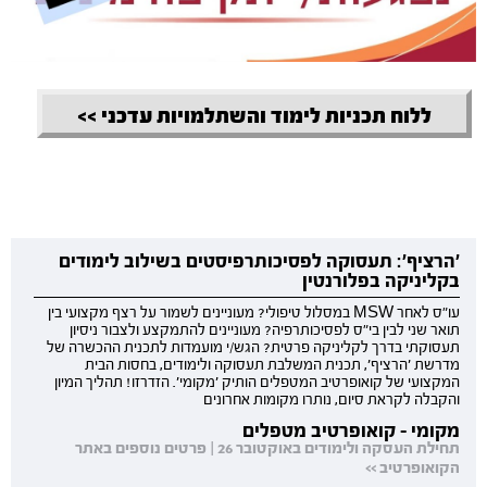
ללוח תכניות לימוד והשתלמויות עדכני >>
'הרציף': תעסוקה לפסיכותרפיסטים בשילוב לימודים
בקליניקה בפלורנטין
עו"ס לאחר MSW במסלול טיפולי? מעוניינים לשמור על רצף מקצועי בין
תואר שני לבין בי"ס לפסיכותרפיה? מעוניינים להתמקצע ולצבור ניסיון
תעסוקתי בדרך לקליניקה פרטית? הגש/י מועמדות לתכנית ההכשרה של
מדרשת 'הרציף', תכנית המשלבת תעסוקה ולימודים, בחסות הבית
המקצועי של קואופרטיב המטפלים הותיק 'מקומי'. הזדרזו! תהליך המיון
והקבלה לקראת סיום, נותרו מקומות אחרונים
מקומי - קואופרטיב מטפלים
תחילת העסקה ולימודים באוקטובר 26 | פרטים נוספים באתר
הקואופרטיב >>