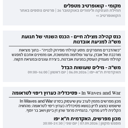
מקומי - קואופרטיב מטפלים
תחילת העסקה ולימודים באוקטובר 26 | פרטים נוספים באתר
הקואופרטיב >>
כנס קהילה מצילה חיים - הכנס השנתי של תנועת
מש"ה למניעת אובדנות
"כשהדברים מתפרקים: מסע קהילתי מפירוק לבנייה" - בתוך מציאות
מורכבת של אובדן, ערעור ומלחמה מתמשכת, אנו מזמינים אתכם למפגש
קהילתי מעמיק העוסק במניעת אובדנות, ביצירת עוגנים ובמציאת תקווה.
מש"ה - מילים שעושות הבדל
האקדמית ת"א-יפו | 06.09.2026 | יום ראשון | 09:00-16:00
In Waves and War - פסיכדליה כערוץ ריפוי לטראומה
מכון מפרשים מזמין לערב עיון שיעסוק בסרט In Waves and War
שישמש כמצע לדיון בנושא פסיכדליה כערוץ ריפוי לטראומה: מהחוויה
הקלינית לידע מחקרי. בהנחיית פרופ' שרון זין ביימן ויואב בר יוסף.
מכון מפרשים, האקדמית ת"א יפו
מפגש מקוון | 07.09.2026 | יום שני | 20:00-21:30