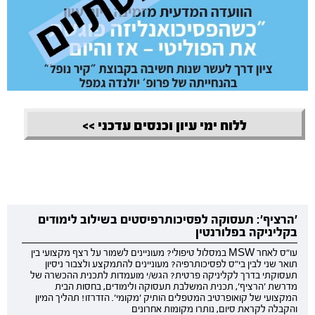
ללוח ימי עיון וכנסים עדכני >>
'הרציף': תעסוקה לפסיכותרפיסטים בשילוב לימודים
בקליניקה בפלורנטין
עו"ס לאחר MSW במסלול טיפולי? מעוניינים לשמור על רצף מקצועי בין
תואר שני לבין בי"ס לפסיכותרפיה? מעוניינים להתמקצע ולצבור ניסיון
תעסוקתי בדרך לקליניקה פרטית? הגש/י מועמדות לתכנית ההכשרה של
מדרשת 'הרציף', תכנית המשלבת תעסוקה ולימודים, בחסות הבית
המקצועי של קואופרטיב המטפלים הותיק 'מקומי'. הזדרזו! תהליך המיון
והקבלה לקראת סיום, נותרו מקומות אחרונים