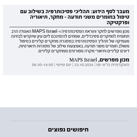
מעבר לסף הידוע: תהליכי פסיכותרפיה בשילוב עם
טיפול בחומרים משני תודעה - מחקר, תיאוריה
ופרקטיקה
מכון מפרשים לחקר והוראת הפסיכותרפיה ו- MAPS Israel האגודה הרב
תחומית למחקרים פסיכדליים, שמחים להזמינכם ליום עיון שיוקדש לבחינה
מעמיקה של תהליך הפסיכותרפיה במסגרת מחקרים קליניים בטיפול
משולב חומרים משני תודעה, באמצעות שילוב של מסגרות תיאורטיות,
דיונים קליניים ותיאורי מקרה מפורטים ממחקרים קליניים.
מכון מפרשים, MAPS Israel
האקדמית ת"א יפו | 23.10.2026 | יום שישי | 08:30-14:00
חיפושים נפוצים