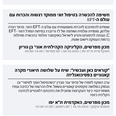
חשיפה להכשרה בטיפול זוגי ממוקד רגשות והכרות עם
עולם ה-EFT
שמחים להזמינכם להכרות משמעותית עם עולם ה-EFT הזוגי. פרופ' רונדה
גולדמן, מומחית עולמית ושותפה של לז גרינברג בפיתוח המודל הזוגי EFT-
C, נענתה להזמנתנו ותגיע לישראל באוקטובר ותלמד בהכשרה מודולות
ברמות העמקה ויישום שונות.
מכון מפרשים, הקליניקה הקהילתית אוני' בן גוריון
האקדמית ת"א יפו | 08.10.2026 | יום חמישי | 09:00-13:00
"קוראים כאן ועכשיו": שיח על שלושה תיאורי מקרה
קאנוניים בפסיכואנליזה
ערב השקה לספרו של פרופ' ענר גוברין "כשהטיפול הופך לסיפור" ובו
נעסוק בשלושה טקסטים קאנוניים ונשאל: אילו הכרעות של כתיבה עמדו
מאחוריהם? כיצד העקרונות שהובילו את כתיבתם רלוונטיים לכתיבה
הקלינית כיום?
מכון מפרשים, האקדמית ת"א יפו
מפגש מקוון | 18.10.2026 | יום ראשון | 19:30-21:00