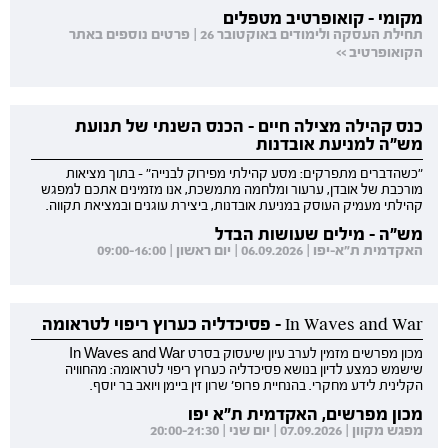
מקומי - קואופרטיב מטפלים
תחילת העסקה ולימודים באוקטובר 26 | פרטים נוספים באתר
הקואופרטיב >>
כנס קהילה מצילה חיים - הכנס השנתי של תנועת
מש"ה למניעת אובדנות
"כשהדברים מתפרקים: מסע קהילתי מפירוק לבנייה" - בתוך מציאות
מורכבת של אובדן, ערעור ומלחמה מתמשכת, אנו מזמינים אתכם למפגש
קהילתי מעמיק העוסק במניעת אובדנות, ביצירת עוגנים ובמציאת תקווה.
מש"ה - מילים שעושות הבדל
האקדמית ת"א-יפו | 06.09.2026 | יום ראשון | 09:00-16:00
In Waves and War - פסיכדליה כערוץ ריפוי לטראומה
מכון מפרשים מזמין לערב עיון שיעסוק בסרט In Waves and War
שישמש כמצע לדיון בנושא פסיכדליה כערוץ ריפוי לטראומה: מהחוויה
הקלינית לידע מחקרי. בהנחיית פרופ' שרון זין ביימן ויואב בר יוסף.
מכון מפרשים, האקדמית ת"א יפו
מפגש מקוון | 07.09.2026 | יום שני | 20:00-21:30