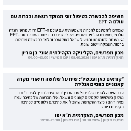
חשיפה להכשרה בטיפול זוגי ממוקד רגשות והכרות עם
עולם ה-EFT
שמחים להזמינכם להכרות משמעותית עם עולם ה-EFT הזוגי. פרופ' רונדה
גולדמן, מומחית עולמית ושותפה של לז גרינברג בפיתוח המודל הזוגי EFT-
C, נענתה להזמנתנו ותגיע לישראל באוקטובר ותלמד בהכשרה מודולות
ברמות העמקה ויישום שונות.
מכון מפרשים, הקליניקה הקהילתית אוני' בן גוריון
האקדמית ת"א יפו | 08.10.2026 | יום חמישי | 09:00-13:00
"קוראים כאן ועכשיו": שיח על שלושה תיאורי מקרה
קאנוניים בפסיכואנליזה
ערב השקה לספרו של פרופ' ענר גוברין "כשהטיפול הופך לסיפור" ובו
נעסוק בשלושה טקסטים קאנוניים ונשאל: אילו הכרעות של כתיבה עמדו
מאחוריהם? כיצד העקרונות שהובילו את כתיבתם רלוונטיים לכתיבה
הקלינית כיום?
מכון מפרשים, האקדמית ת"א יפו
מפגש מקוון | 18.10.2026 | יום ראשון | 19:30-21:00