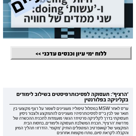
ללוח ימי עיון וכנסים עדכני >>
'הרציף': תעסוקה לפסיכותרפיסטים בשילוב לימודים
בקליניקה בפלורנטין
עו"ס לאחר MSW במסלול טיפולי? מעוניינים לשמור על רצף מקצועי בין
תואר שני לבין בי"ס לפסיכותרפיה? מעוניינים להתמקצע ולצבור ניסיון
תעסוקתי בדרך לקליניקה פרטית? הגש/י מועמדות לתכנית ההכשרה של
מדרשת 'הרציף', תכנית המשלבת תעסוקה ולימודים, בחסות הבית
המקצועי של קואופרטיב המטפלים הותיק 'מקומי'. הזדרזו! תהליך המיון
והקבלה לקראת סיום, נותרו מקומות אחרונים