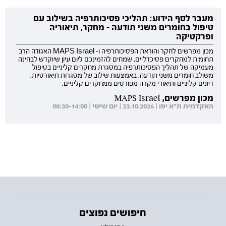
מעבר לסף הידוע: תהליכי פסיכותרפיה בשילוב עם
טיפול בחומרים משני תודעה - מחקר, תיאוריה
ופרקטיקה
מכון מפרשים לחקר והוראת הפסיכותרפיה ו- MAPS Israel האגודה הרב
תחומית למחקרים פסיכדליים, שמחים להזמינכם ליום עיון שיוקדש לבחינה
מעמיקה של תהליך הפסיכותרפיה במסגרת מחקרים קליניים בטיפול
משולב חומרים משני תודעה, באמצעות שילוב של מסגרות תיאורטיות,
דיונים קליניים ותיאורי מקרה מפורטים ממחקרים קליניים.
מכון מפרשים, MAPS Israel
האקדמית ת"א יפו | 23.10.2026 | יום שישי | 08:30-14:00
חיפושים נפוצים