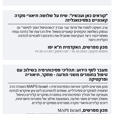
"קוראים כאן ועכשיו": שיח על שלושה תיאורי מקרה
קאנוניים בפסיכואנליזה
ערב השקה לספרו של פרופ' ענר גוברין "כשהטיפול הופך לסיפור" ובו
נעסוק בשלושה טקסטים קאנוניים ונשאל: אילו הכרעות של כתיבה עמדו
מאחוריהם? כיצד העקרונות שהובילו את כתיבתם רלוונטיים לכתיבה
הקלינית כיום?
מכון מפרשים, האקדמית ת"א יפו
מפגש מקוון | 18.10.2026 | יום ראשון | 19:30-21:00
מעבר לסף הידוע: תהליכי פסיכותרפיה בשילוב עם
טיפול בחומרים משני תודעה - מחקר, תיאוריה
ופרקטיקה
מכון מפרשים לחקר והוראת הפסיכותרפיה ו- MAPS Israel האגודה הרב
תחומית למחקרים פסיכדליים, שמחים להזמינכם ליום עיון שיוקדש לבחינה
מעמיקה של תהליך הפסיכותרפיה במסגרת מחקרים קליניים בטיפול
משולב חומרים משני תודעה, באמצעות שילוב של מסגרות תיאורטיות,
דיונים קליניים ותיאורי מקרה מפורטים ממחקרים קליניים.
מכון מפרשים, MAPS Israel