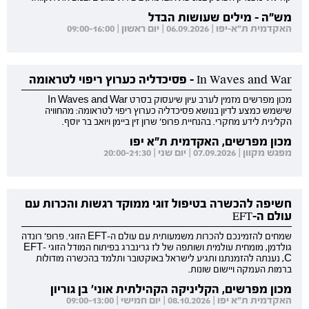
מש"ה - מילים שעושות הבדל
האקדמית ת"א-יפו | 06.09.2026 | יום ראשון | 09:00-16:00
In Waves and War - פסיכדליה כערוץ ריפוי לטראומה
מכון מפרשים מזמין לערב עיון שיעסוק בסרט In Waves and War
שישמש כמצע לדיון בנושא פסיכדליה כערוץ ריפוי לטראומה: מהחוויה
הקלינית לידע מחקרי. בהנחיית פרופ' שרון זין ביימן ויואב בר יוסף.
מכון מפרשים, האקדמית ת"א יפו
מפגש מקוון | 07.09.2026 | יום שני | 20:00-21:30
חשיפה להכשרה בטיפול זוגי ממוקד רגשות והכרות עם
עולם ה-EFT
שמחים להזמינכם להכרות משמעותית עם עולם ה-EFT הזוגי. פרופ' רונדה
גולדמן, מומחית עולמית ושותפה של לז גרינברג בפיתוח המודל הזוגי EFT-
C, נענתה להזמנתנו ותגיע לישראל באוקטובר ותלמד בהכשרה מודולות
ברמות העמקה ויישום שונות.
מכון מפרשים, הקליניקה הקהילתית אוני' בן גוריון
האקדמית ת"א יפו | 08.10.2026 | יום חמישי | 09:00-13:00