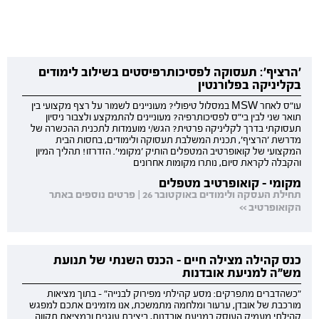
'הרציף': תעסוקה לפסיכותרפיסטים בשילוב לימודים
בקליניקה בפלורנטין
עו"ס לאחר MSW במסלול טיפולי? מעוניינים לשמור על רצף מקצועי בין
תואר שני לבין בי"ס לפסיכותרפיה? מעוניינים להתמקצע ולצבור ניסיון
תעסוקתי בדרך לקליניקה פרטית? הגש/י מועמדות לתכנית ההכשרה של
מדרשת 'הרציף', תכנית המשלבת תעסוקה ולימודים, בחסות הבית
המקצועי של קואופרטיב המטפלים הותיק 'מקומי'. הזדרזו! תהליך המיון
והקבלה לקראת סיום, נותרו מקומות אחרונים
מקומי - קואופרטיב מטפלים
תחילת העסקה ולימודים באוקטובר 26 | פרטים נוספים באתר
הקואופרטיב >>
כנס קהילה מצילה חיים - הכנס השנתי של תנועת
מש"ה למניעת אובדנות
"כשהדברים מתפרקים: מסע קהילתי מפירוק לבנייה" - בתוך מציאות
מורכבת של אובדן, ערעור ומלחמה מתמשכת, אנו מזמינים אתכם למפגש
קהילתי מעמיק העוסק במניעת אובדנות, ביצירת עוגנים ובמציאת תקווה.