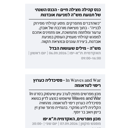
כנס קהילה מצילה חיים - הכנס השנתי
של תנועת מש"ה למניעת אובדנות
"כשהדברים מתפרקים: מסע קהילתי מפירוק
לבנייה" - בתוך מציאות מורכבת של אובדן,
ערעור ומלחמה מתמשכת, אנו מזמינים אתכם
למפגש קהילתי מעמיק העוסק במניעת
אובדנות, ביצירת עוגנים ובמציאת תקווה.
מש"ה - מילים שעושות הבדל
האקדמית ת"א-יפו | 06.09.2026 | יום ראשון |
09:00-16:00
In Waves and War - פסיכדליה כערוץ
ריפוי לטראומה
מכון מפרשים מזמין לערב עיון שיעסוק בסרט In
Waves and War שישמש כמצע לדיון בנושא
פסיכדליה כערוץ ריפוי לטראומה: מהחוויה
הקלינית לידע מחקרי. בהנחיית פרופ' שרון זין
ביימן ויואב בר יוסף.
מכון מפרשים, האקדמית ת"א יפו
מפגש מקוון | 07.09.2026 | יום שני | 20:00-