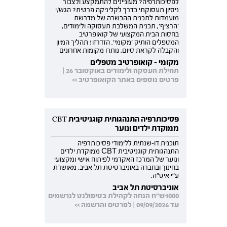
לפסיכותרפיה? מעוניינים להתמקצע ולצבור
ניסיון תעסוקתי בדרך לקליניקה פרטית? הגש/י
מועמדות לתכנית ההכשרה של מדרשת
'הרציף', תכנית המשלבת תעסוקה ולימודים,
בחסות הבית המקצועי של קואופרטיב
המטפלים הותיק 'מקומי'. הזדרזו! תהליך המיון
והקבלה לקראת סיום, נותרו מקומות אחרונים
מקומי - קואופרטיב מטפלים
תחילת העסקה ולימודים באוקטובר 26 |
פרטים נוספים באתר הקואופרטיב >>
פסיכותרפיה התנהגותית קוגניטיבית CBT
ממוקדת ילדים ונוער
תוכנית דו-שנתית ללימודי פסיכותרפיה
התנהגותית קוגניטיבית CBT ממוקדת ילדים
ונוער של המרכז האקדמי לפיתוח אישי ומקצועי
בחינוך ובחברה באוניברסיטת תל אביב, מאושרת
ע"י איט"ה.
אוניברסיטת תל אביב
1000ש"ח הנחה לקהילת בטיפולנט לנרשמים
עד 09/09/2026 | לפרטים והרשמה >>