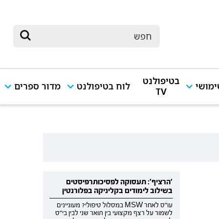
בטיפולנט
מושי
לוח בטיפולנט
מדור ספרים
TV
'הרציף': תעסוקה לפסיכותרפיסטים
בשילוב לימודים בקליניקה בפלורנטין
עו"ס לאחר MSW במסלול טיפולי? מעוניינים
לשמור על רצף מקצועי בין תואר שני לבין בי"ס