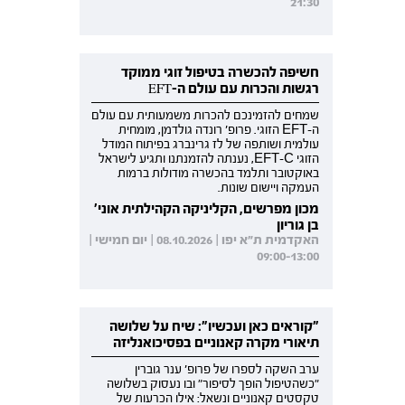
21:30
חשיפה להכשרה בטיפול זוגי ממוקד
רגשות והכרות עם עולם ה-EFT
שמחים להזמינכם להכרות משמעותית עם עולם
ה-EFT הזוגי. פרופ' רונדה גולדמן, מומחית
עולמית ושותפה של לז גרינברג בפיתוח המודל
הזוגי EFT-C, נענתה להזמנתנו ותגיע לישראל
באוקטובר ותלמד בהכשרה מודולות ברמות
העמקה ויישום שונות.
מכון מפרשים, הקליניקה הקהילתית אוני'
בן גוריון
האקדמית ת"א יפו | 08.10.2026 | יום חמישי |
09:00-13:00
"קוראים כאן ועכשיו": שיח על שלושה
תיאורי מקרה קאנוניים בפסיכואנליזה
ערב השקה לספרו של פרופ' ענר גוברין
"כשהטיפול הופך לסיפור" ובו נעסוק בשלושה
טקסטים קאנוניים ונשאל: אילו הכרעות של