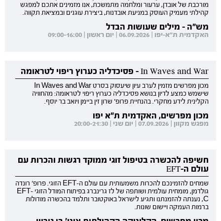
מורכבת של אובדן, ערעור ומלחמה מתמשכת, אנו מזמינים אתכם למפגש
קהילתי מעמיק העוסק במניעת אובדנות, ביצירת עוגנים ובמציאת תקווה.
מש"ה - מילים שעושות הבדל
האקדמית ת"א-יפו | 06.09.2026 | יום ראשון | 09:00-16:00
In Waves and War - פסיכדליה כערוץ ריפוי לטראומה
מכון מפרשים מזמין לערב עיון שיעסוק בסרט In Waves and War
שישמש כמצע לדיון בנושא פסיכדליה כערוץ ריפוי לטראומה: מהחוויה
הקלינית לידע מחקרי. בהנחיית פרופ' שרון זין ביימן ויואב בר יוסף.
מכון מפרשים, האקדמית ת"א יפו
מפגש מקוון | 07.09.2026 | יום שני | 20:00-21:30
חשיפה להכשרה בטיפול זוגי ממוקד רגשות והכרות עם
עולם ה-EFT
שמחים להזמינכם להכרות משמעותית עם עולם ה-EFT הזוגי. פרופ' רונדה
גולדמן, מומחית עולמית ושותפה של לז גרינברג בפיתוח המודל הזוגי EFT-
C, נענתה להזמנתנו ותגיע לישראל באוקטובר ותלמד בהכשרה מודולות
ברמות העמקה ויישום שונות.
מכון מפרשים, הקליניקה הקהילתית אוני' בן גוריון