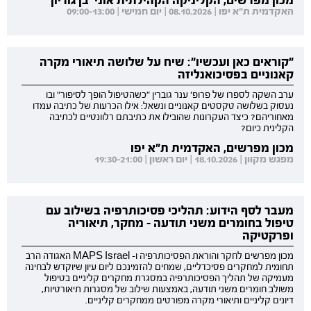
האקדמית ת"א יפו | 08.10.2026 | יום חמישי | 09:00-13:00
"קוראים כאן ועכשיו": שיח על שלושה תיאורי מקרה
קאנוניים בפסיכואנליזה
ערב השקה לספרו של פרופ' ענר גוברין "כשהטיפול הופך לסיפור" ובו
נעסוק בשלושה טקסטים קאנוניים ונשאל: אילו הכרעות של כתיבה עמדו
מאחוריהם? כיצד העקרונות שהובילו את כתיבתם רלוונטיים לכתיבה
הקלינית כיום?
מכון מפרשים, האקדמית ת"א יפו
מפגש מקוון | 18.10.2026 | יום ראשון | 19:30-21:00
מעבר לסף הידוע: תהליכי פסיכותרפיה בשילוב עם
טיפול בחומרים משני תודעה - מחקר, תיאוריה
ופרקטיקה
מכון מפרשים לחקר והוראת הפסיכותרפיה ו- MAPS Israel האגודה הרב
תחומית למחקרים פסיכדליים, שמחים להזמינכם ליום עיון שיוקדש לבחינה
מעמיקה של תהליך הפסיכותרפיה במסגרת מחקרים קליניים בטיפול
משולב חומרים משני תודעה, באמצעות שילוב של מסגרות תיאורטיות,
דיונים קליניים ותיאורי מקרה מפורטים ממחקרים קליניים.