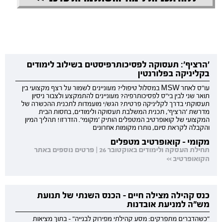
'הרציף': תעסוקה לפסיכותרפיסטים בשילוב לימודים
בקליניקה בפלורנטין
עו"ס לאחר MSW במסלול טיפולי? מעוניינים לשמור על רצף מקצועי בין
תואר שני לבין בי"ס לפסיכותרפיה? מעוניינים להתמקצע ולצבור ניסיון
תעסוקתי בדרך לקליניקה פרטית? הגש/י מועמדות לתכנית ההכשרה של
מדרשת 'הרציף', תכנית המשלבת תעסוקה ולימודים, בחסות הבית
המקצועי של קואופרטיב המטפלים הותיק 'מקומי'. הזדרזו! תהליך המיון
והקבלה לקראת סיום, נותרו מקומות אחרונים
מקומי - קואופרטיב מטפלים
תחילת העסקה ולימודים באוקטובר 26 | פרטים נוספים באתר
הקואופרטיב >>
כנס קהילה מצילה חיים - הכנס השנתי של תנועת
מש"ה למניעת אובדנות
"כשהדברים מתפרקים: מסע קהילתי מפירוק לבנייה" - בתוך מציאות