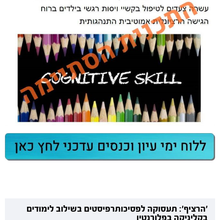
'הרציף': תעסוקה לפסיכותרפיסטים בשילוב לימודים
בקליניקה בפלורנטין