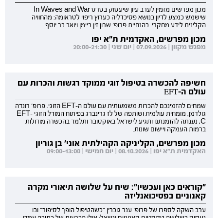
מכון מפרשים מזמין לערב עיון שיעסוק בסרט In Waves and War
שישמש כמצע לדיון בנושא פסיכדליה כערוץ ריפוי לטראומה: מהחוויה
הקלינית לידע מחקרי. בהנחיית פרופ' שרון זין ביימן ויואב בר יוסף.
מכון מפרשים, האקדמית ת"א יפו
מפגש מקוון | 07.09.2026 | יום שני | 20:00-21:30
חשיפה להכשרה בטיפול זוגי ממוקד רגשות והכרות עם
עולם ה-EFT
שמחים להזמינכם להכרות משמעותית עם עולם ה-EFT הזוגי. פרופ' רונדה
גולדמן, מומחית עולמית ושותפה של לז גרינברג בפיתוח המודל הזוגי EFT-
C, נענתה להזמנתנו ותגיע לישראל באוקטובר ותלמד בהכשרה מודולות
ברמות העמקה ויישום שונות.
מכון מפרשים, הקליניקה הקהילתית אוני' בן גוריון
האקדמית ת"א יפו | 08.10.2026 | יום חמישי | 09:00-13:00
"קוראים כאן ועכשיו": שיח על שלושה תיאורי מקרה
קאנוניים בפסיכואנליזה
ערב השקה לספרו של פרופ' ענר גוברין "כשהטיפול הופך לסיפור" ובו