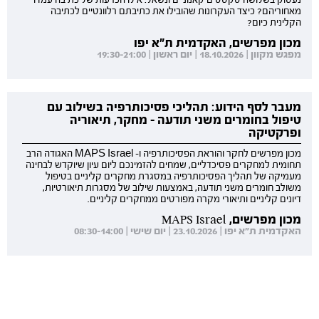
נעסוק בשלושה טקסטים קאנוניים ונשאל: אילו הכרעות של כתיבה עמדו
מאחוריהם? כיצד העקרונות שהובילו את כתיבתם רלוונטיים לכתיבה
הקלינית כיום?
מכון מפרשים, האקדמית ת"א יפו
מפגש מקוון | 18.10.2026 | יום ראשון | 19:30-21:00
מעבר לסף הידוע: תהליכי פסיכותרפיה בשילוב עם
טיפול בחומרים משני תודעה - מחקר, תיאוריה
ופרקטיקה
מכון מפרשים לחקר והוראת הפסיכותרפיה ו- MAPS Israel האגודה הרב
תחומית למחקרים פסיכדליים, שמחים להזמינכם ליום עיון שיוקדש לבחינה
מעמיקה של תהליך הפסיכותרפיה במסגרת מחקרים קליניים בטיפול
משולב חומרים משני תודעה, באמצעות שילוב של מסגרות תיאורטיות,
דיונים קליניים ותיאורי מקרה מפורטים ממחקרים קליניים.
מכון מפרשים, MAPS Israel
האקדמית ת"א יפו | 23.10.2026 | יום שישי | 08:30-14:00