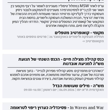
עו"ס לאחר MSW במסלול טיפולי? מעוניינים לשמור על רצף מקצועי בין
תואר שני לבין בי"ס לפסיכותרפיה? מעוניינים להתמקצע ולצבור ניסיון
תעסוקתי בדרך לקליניקה פרטית? הגש/י מועמדות לתכנית ההכשרה של
מדרשת 'הרציף', תכנית המשלבת תעסוקה ולימודים, בחסות הבית
המקצועי של קואופרטיב המטפלים הותיק 'מקומי'. הזדרזו! תהליך המיון
והקבלה לקראת סיום, נותרו מקומות אחרונים
מקומי - קואופרטיב מטפלים
תחילת העסקה ולימודים באוקטובר 26 | פרטים נוספים באתר
הקואופרטיב >>
כנס קהילה מצילה חיים - הכנס השנתי של תנועת
מש"ה למניעת אובדנות
"כשהדברים מתפרקים: מסע קהילתי מפירוק לבנייה" - בתוך מציאות
מורכבת של אובדן, ערעור ומלחמה מתמשכת, אנו מזמינים אתכם למפגש
קהילתי מעמיק העוסק במניעת אובדנות, ביצירת עוגנים ובמציאת תקווה.
מש"ה - מילים שעושות הבדל
האקדמית ת"א-יפו | 06.09.2026 | יום ראשון | 09:00-16:00
In Waves and War - פסיכדליה כערוץ ריפוי לטראומה