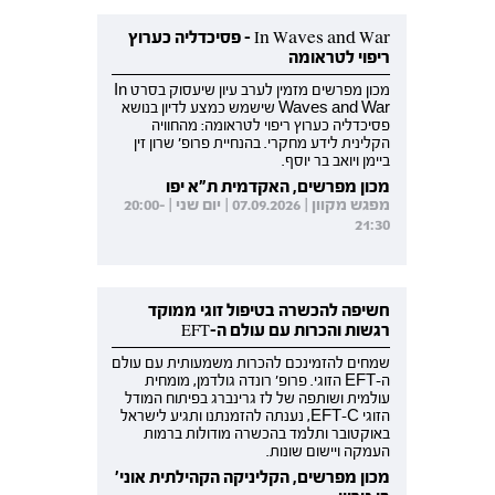
In Waves and War - פסיכדליה כערוץ
ריפוי לטראומה
מכון מפרשים מזמין לערב עיון שיעסוק בסרט In
Waves and War שישמש כמצע לדיון בנושא
פסיכדליה כערוץ ריפוי לטראומה: מהחוויה
הקלינית לידע מחקרי. בהנחיית פרופ' שרון זין
ביימן ויואב בר יוסף.
מכון מפרשים, האקדמית ת"א יפו
מפגש מקוון | 07.09.2026 | יום שני | 20:00-
21:30
חשיפה להכשרה בטיפול זוגי ממוקד
רגשות והכרות עם עולם ה-EFT
שמחים להזמינכם להכרות משמעותית עם עולם
ה-EFT הזוגי. פרופ' רונדה גולדמן, מומחית
עולמית ושותפה של לז גרינברג בפיתוח המודל
הזוגי EFT-C, נענתה להזמנתנו ותגיע לישראל
באוקטובר ותלמד בהכשרה מודולות ברמות
העמקה ויישום שונות.
מכון מפרשים, הקליניקה הקהילתית אוני'