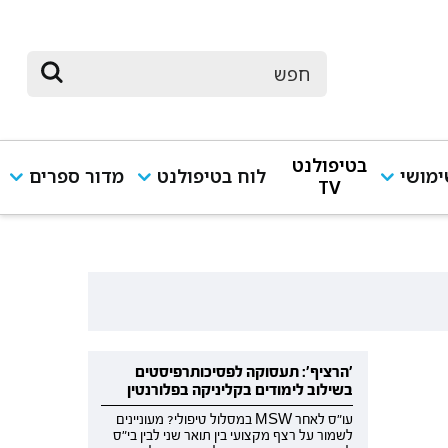
בטיפולנט
מושי
לוח בטיפולנט
מדור ספרים
TV
'הרציף': תעסוקה לפסיכותרפיסטים
בשילוב לימודים בקליניקה בפלורנטין
עו"ס לאחר MSW במסלול טיפולי? מעוניינים
לשמור על רצף מקצועי בין תואר שני לבין בי"ס