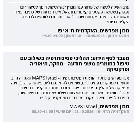
ערב השקה לספרו של פרופ' ענר גוברין "כשהטיפול הופך לסיפור" ובו
נעסוק בשלושה טקסטים קאנוניים ונשאל: אילו הכרעות של כתיבה עמדו
מאחוריהם? כיצד העקרונות שהובילו את כתיבתם רלוונטיים לכתיבה
הקלינית כיום?
מכון מפרשים, האקדמית ת"א יפו
מפגש מקוון | 18.10.2026 | יום ראשון | 19:30-21:00
מעבר לסף הידוע: תהליכי פסיכותרפיה בשילוב עם
טיפול בחומרים משני תודעה - מחקר, תיאוריה
ופרקטיקה
מכון מפרשים לחקר והוראת הפסיכותרפיה ו- MAPS Israel האגודה הרב
תחומית למחקרים פסיכדליים, שמחים להזמינכם ליום עיון שיוקדש לבחינה
מעמיקה של תהליך הפסיכותרפיה במסגרת מחקרים קליניים בטיפול
משולב חומרים משני תודעה, באמצעות שילוב של מסגרות תיאורטיות,
דיונים קליניים ותיאורי מקרה מפורטים ממחקרים קליניים.
מכון מפרשים, MAPS Israel
האקדמית ת"א יפו | 23.10.2026 | יום שישי | 08:30-14:00