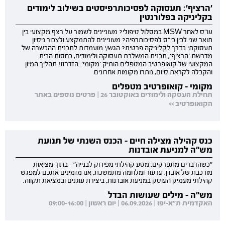
'הרציף': תעסוקה לפסיכותרפיסטים בשילוב לימודים
בקליניקה בפלורנטין
עו"ס לאחר MSW במסלול טיפולי? מעוניינים לשמור על רצף מקצועי בין
תואר שני לבין בי"ס לפסיכותרפיה? מעוניינים להתמקצע ולצבור ניסיון
תעסוקתי בדרך לקליניקה פרטית? הגש/י מועמדות לתכנית ההכשרה של
מדרשת 'הרציף', תכנית המשלבת תעסוקה ולימודים, בחסות הבית
המקצועי של קואופרטיב המטפלים הותיק 'מקומי'. הזדרזו! תהליך המיון
והקבלה לקראת סיום, נותרו מקומות אחרונים
מקומי - קואופרטיב מטפלים
תחילת העסקה ולימודים באוקטובר 26 | פרטים נוספים באתר
הקואופרטיב >>
כנס קהילה מצילה חיים - הכנס השנתי של תנועת
מש"ה למניעת אובדנות
"כשהדברים מתפרקים: מסע קהילתי מפירוק לבנייה" - בתוך מציאות
מורכבת של אובדן, ערעור ומלחמה מתמשכת, אנו מזמינים אתכם למפגש
קהילתי מעמיק העוסק במניעת אובדנות, ביצירת עוגנים ובמציאת תקווה.
מש"ה - מילים שעושות הבדל
האקדמית ת"א-יפו | 06.09.2026 | יום ראשון | 09:00-16:00