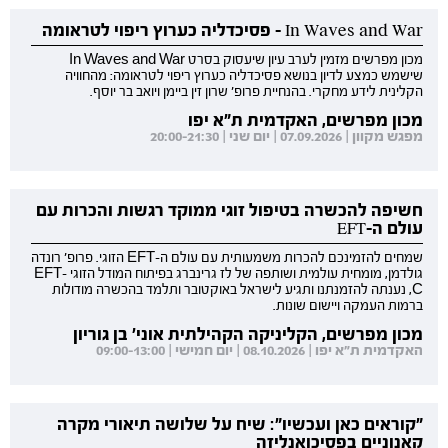
In Waves and War - פסיכדליה כערוץ ריפוי לטראומה
מכון מפרשים מזמין לערב עיון שיעסוק בסרט In Waves and War
שישמש כמצע לדיון בנושא פסיכדליה כערוץ ריפוי לטראומה: מהחוויה
הקלינית לידע מחקרי. בהנחיית פרופ' שרון זין ביימן ויואב בר יוסף.
מכון מפרשים, האקדמית ת"א יפו
מפגש מקוון | 07.09.2026 | יום שני | 20:00-21:30
חשיפה להכשרה בטיפול זוגי ממוקד רגשות והכרות עם
עולם ה-EFT
שמחים להזמינכם להכרות משמעותית עם עולם ה-EFT הזוגי. פרופ' רונדה
גולדמן, מומחית עולמית ושותפה של לז גרינברג בפיתוח המודל הזוגי EFT-
C, נענתה להזמנתנו ותגיע לישראל באוקטובר ותלמד בהכשרה מודולות
ברמות העמקה ויישום שונות.
מכון מפרשים, הקליניקה הקהילתית אוני' בן גוריון
האקדמית ת"א יפו | 08.10.2026 | יום חמישי | 09:00-13:00
"קוראים כאן ועכשיו": שיח על שלושה תיאורי מקרה
קאנוניים בפסיכואנליזה