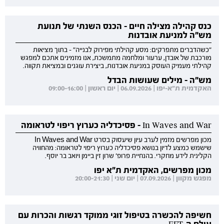
כנס קהילה מצילה חיים - הכנס השנתי של תנועת
מש"ה למניעת אובדנות
"כשהדברים מתפרקים: מסע קהילתי מפירוק לבנייה" - בתוך מציאות
מורכבת של אובדן, ערעור ומלחמה מתמשכת, אנו מזמינים אתכם למפגש
קהילתי מעמיק העוסק במניעת אובדנות, ביצירת עוגנים ובמציאת תקווה.
מש"ה - מילים שעושות הבדל
האקדמית ת"א-יפו | 06.09.2026 | יום ראשון | 09:00-16:00
In Waves and War - פסיכדליה כערוץ ריפוי לטראומה
מכון מפרשים מזמין לערב עיון שיעסוק בסרט In Waves and War
שישמש כמצע לדיון בנושא פסיכדליה כערוץ ריפוי לטראומה: מהחוויה
הקלינית לידע מחקרי. בהנחיית פרופ' שרון זין ביימן ויואב בר יוסף.
מכון מפרשים, האקדמית ת"א יפו
מפגש מקוון | 07.09.2026 | יום שני | 20:00-21:30
חשיפה להכשרה בטיפול זוגי ממוקד רגשות והכרות עם
עולם ה-EFT