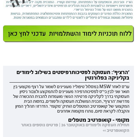
'הרציף': תעסוקה לפסיכותרפיסטים בשילוב לימודים
בקליניקה בפלורנטין
עו"ס לאחר MSW במסלול טיפולי? מעוניינים לשמור על רצף מקצועי בין
תואר שני לבין בי"ס לפסיכותרפיה? מעוניינים להתמקצע ולצבור ניסיון
תעסוקתי בדרך לקליניקה פרטית? הגש/י מועמדות לתכנית ההכשרה של
מדרשת 'הרציף', תכנית המשלבת תעסוקה ולימודים, בחסות הבית
המקצועי של קואופרטיב המטפלים הותיק 'מקומי'. הזדרזו! תהליך המיון
והקבלה לקראת סיום, נותרו מקומות אחרונים
מקומי - קואופרטיב מטפלים
תחילת העסקה ולימודים באוקטובר 26 | פרטים נוספים באתר
הקואופרטיב >>