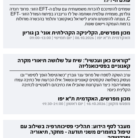
שמחים להזמינכם להכרות משמעותית עם עולם ה-EFT הזוגי. פרופ' רונדה
גולדמן, מומחית עולמית ושותפה של לז גרינברג בפיתוח המודל הזוגי EFT-
C, נענתה להזמנתנו ותגיע לישראל באוקטובר ותלמד בהכשרה מודולות
ברמות העמקה ויישום שונות.
מכון מפרשים, הקליניקה הקהילתית אוני' בן גוריון
האקדמית ת"א יפו | 08.10.2026 | יום חמישי | 09:00-13:00
"קוראים כאן ועכשיו": שיח על שלושה תיאורי מקרה
קאנוניים בפסיכואנליזה
ערב השקה לספרו של פרופ' ענר גוברין "כשהטיפול הופך לסיפור" ובו
נעסוק בשלושה טקסטים קאנוניים ונשאל: אילו הכרעות של כתיבה עמדו
מאחוריהם? כיצד העקרונות שהובילו את כתיבתם רלוונטיים לכתיבה
הקלינית כיום?
מכון מפרשים, האקדמית ת"א יפו
מפגש מקוון | 18.10.2026 | יום ראשון | 19:30-21:00
מעבר לסף הידוע: תהליכי פסיכותרפיה בשילוב עם
טיפול בחומרים משני תודעה - מחקר, תיאוריה
ופרקטיקה