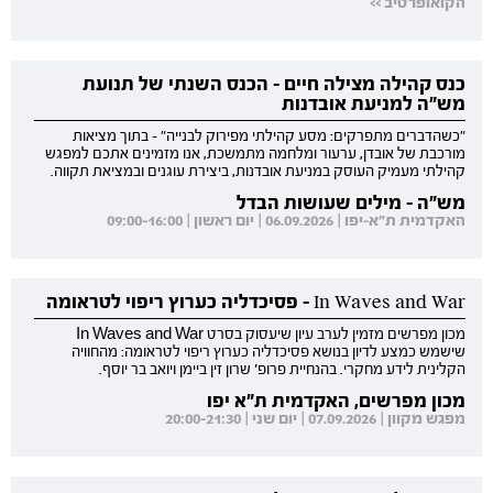
הקואופרטיב >>
כנס קהילה מצילה חיים - הכנס השנתי של תנועת
מש"ה למניעת אובדנות
"כשהדברים מתפרקים: מסע קהילתי מפירוק לבנייה" - בתוך מציאות
מורכבת של אובדן, ערעור ומלחמה מתמשכת, אנו מזמינים אתכם למפגש
קהילתי מעמיק העוסק במניעת אובדנות, ביצירת עוגנים ובמציאת תקווה.
מש"ה - מילים שעושות הבדל
האקדמית ת"א-יפו | 06.09.2026 | יום ראשון | 09:00-16:00
In Waves and War - פסיכדליה כערוץ ריפוי לטראומה
מכון מפרשים מזמין לערב עיון שיעסוק בסרט In Waves and War
שישמש כמצע לדיון בנושא פסיכדליה כערוץ ריפוי לטראומה: מהחוויה
הקלינית לידע מחקרי. בהנחיית פרופ' שרון זין ביימן ויואב בר יוסף.
מכון מפרשים, האקדמית ת"א יפו
מפגש מקוון | 07.09.2026 | יום שני | 20:00-21:30