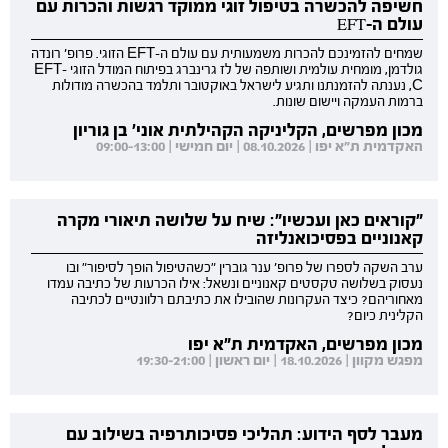
חשיפה להכשרה בטיפול זוגי ממוקד רגשות והכרות עם
עולם ה-EFT
שמחים להזמינכם להכרות משמעותית עם עולם ה-EFT הזוגי. פרופ' רונדה
גולדמן, מומחית עולמית ושותפה של לז גרינברג בפיתוח המודל הזוגי EFT-
C, נענתה להזמנתנו ותגיע לישראל באוקטובר ותלמד בהכשרה מודולות
ברמות העמקה ויישום שונות.
מכון מפרשים, הקליניקה הקהילתית אוני' בן גוריון
האקדמית ת"א יפו | 08.10.2026 | יום חמישי | 09:00-13:00
"קוראים כאן ועכשיו": שיח על שלושה תיאורי מקרה
קאנוניים בפסיכואנליזה
ערב השקה לספרו של פרופ' ענר גוברין "כשהטיפול הופך לסיפור" ובו
נעסוק בשלושה טקסטים קאנוניים ונשאל: אילו הכרעות של כתיבה עמדו
מאחוריהם? כיצד העקרונות שהובילו את כתיבתם רלוונטיים לכתיבה
הקלינית כיום?
מכון מפרשים, האקדמית ת"א יפו
מפגש מקוון | 18.10.2026 | יום ראשון | 19:30-21:00
מעבר לסף הידוע: תהליכי פסיכותרפיה בשילוב עם