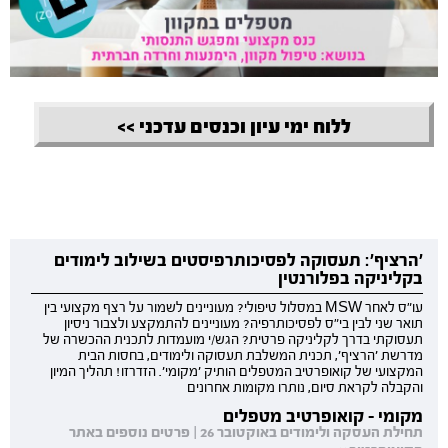
ללוח ימי עיון וכנסים עדכני >>
'הרציף': תעסוקה לפסיכותרפיסטים בשילוב לימודים
בקליניקה בפלורנטין
עו"ס לאחר MSW במסלול טיפולי? מעוניינים לשמור על רצף מקצועי בין
תואר שני לבין בי"ס לפסיכותרפיה? מעוניינים להתמקצע ולצבור ניסיון
תעסוקתי בדרך לקליניקה פרטית? הגש/י מועמדות לתכנית ההכשרה של
מדרשת 'הרציף', תכנית המשלבת תעסוקה ולימודים, בחסות הבית
המקצועי של קואופרטיב המטפלים הותיק 'מקומי'. הזדרזו! תהליך המיון
והקבלה לקראת סיום, נותרו מקומות אחרונים
מקומי - קואופרטיב מטפלים
תחילת העסקה ולימודים באוקטובר 26 | פרטים נוספים באתר