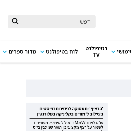
בטיפולנט
מושי
לוח בטיפולנט
מדור ספרים
TV
'הרציף': תעסוקה לפסיכותרפיסטים
בשילוב לימודים בקליניקה בפלורנטין
עו"ס לאחר MSW במסלול טיפולי? מעוניינים
לשמור על רצף מקצועי בין תואר שני לבין בי"ס