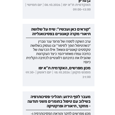
בן גוריון
האקדמית ת"א יפו | 08.10.2026 | יום חמישי |
09:00-13:00
"קוראים כאן ועכשיו": שיח על שלושה
תיאורי מקרה קאנוניים בפסיכואנליזה
ערב השקה לספרו של פרופ' ענר גוברין
"כשהטיפול הופך לסיפור" ובו נעסוק בשלושה
טקסטים קאנוניים ונשאל: אילו הכרעות של
כתיבה עמדו מאחוריהם? כיצד העקרונות
שהובילו את כתיבתם רלוונטיים לכתיבה הקלינית
כיום?
מכון מפרשים, האקדמית ת"א יפו
מפגש מקוון | 18.10.2026 | יום ראשון | 19:30-
21:00
מעבר לסף הידוע: תהליכי פסיכותרפיה
בשילוב עם טיפול בחומרים משני תודעה
- מחקר, תיאוריה ופרקטיקה
מכון מפרשים לחקר והוראת הפסיכותרפיה ו-