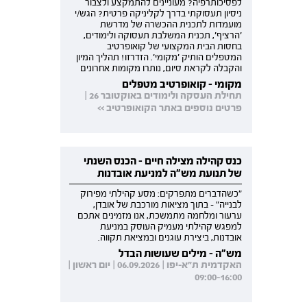
לפסיכותרפיה? מעוניינים להתמקצע ולצבור
ניסיון תעסוקתי בדרך לקליניקה פרטית? הגש/י
מועמדות לתכנית ההכשרה של מדרשת
'הרציף', תכנית המשלבת תעסוקה ולימודים,
בחסות הבית המקצועי של קואופרטיב
המטפלים הותיק 'מקומי'. הזדרזו! תהליך המיון
והקבלה לקראת סיום, נותרו מקומות אחרונים
מקומי - קואופרטיב מטפלים
תחילת העסקה ולימודים באוקטובר 26 |
פרטים נוספים באתר הקואופרטיב >>
כנס קהילה מצילה חיים - הכנס השנתי
של תנועת מש"ה למניעת אובדנות
"כשהדברים מתפרקים: מסע קהילתי מפירוק
לבנייה" - בתוך מציאות מורכבת של אובדן,
ערעור ומלחמה מתמשכת, אנו מזמינים אתכם
למפגש קהילתי מעמיק העוסק במניעת
אובדנות, ביצירת עוגנים ובמציאת תקווה.
מש"ה - מילים שעושות הבדל
האקדמית ת"א-יפו | 06.09.2026 | יום ראשון |
09:00-16:00