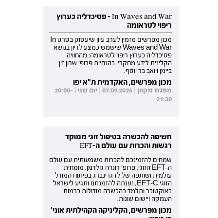
In Waves and War - פסיכדליה כערוץ
ריפוי לטראומה
מכון מפרשים מזמין לערב עיון שיעסוק בסרט In
Waves and War שישמש כמצע לדיון בנושא
פסיכדליה כערוץ ריפוי לטראומה: מהחוויה
הקלינית לידע מחקרי. בהנחיית פרופ' שרון זין
ביימן ויואב בר יוסף.
מכון מפרשים, האקדמית ת"א יפו
מפגש מקוון | 07.09.2026 | יום שני | 20:00-
21:30
חשיפה להכשרה בטיפול זוגי ממוקד
רגשות והכרות עם עולם ה-EFT
שמחים להזמינכם להכרות משמעותית עם עולם
ה-EFT הזוגי. פרופ' רונדה גולדמן, מומחית
עולמית ושותפה של לז גרינברג בפיתוח המודל
הזוגי EFT-C, נענתה להזמנתנו ותגיע לישראל
באוקטובר ותלמד בהכשרה מודולות ברמות
העמקה ויישום שונות.
מכון מפרשים, הקליניקה הקהילתית אוני'