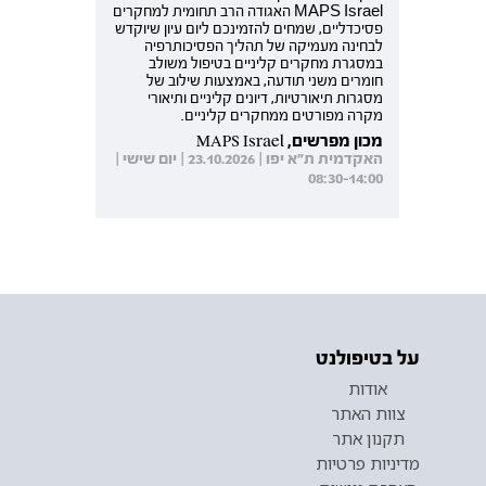
MAPS Israel האגודה הרב תחומית למחקרים
פסיכדליים, שמחים להזמינכם ליום עיון שיוקדש
לבחינה מעמיקה של תהליך הפסיכותרפיה
במסגרת מחקרים קליניים בטיפול משולב
חומרים משני תודעה, באמצעות שילוב של
מסגרות תיאורטיות, דיונים קליניים ותיאורי
מקרה מפורטים ממחקרים קליניים.
מכון מפרשים, MAPS Israel
האקדמית ת"א יפו | 23.10.2026 | יום שישי |
08:30-14:00
על בטיפולנט
אודות
צוות האתר
תקנון אתר
מדיניות פרטיות