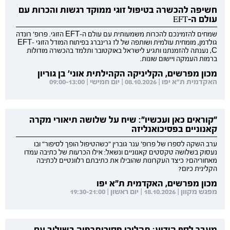
חשיפה להכשרה בטיפול זוגי ממוקד רגשות והכרות עם
עולם ה-EFT
שמחים להזמינכם להכרות משמעותית עם עולם ה-EFT הזוגי. פרופ' רונדה
גולדמן, מומחית עולמית ושותפה של לז גרינברג בפיתוח המודל הזוגי EFT-
C, נענתה להזמנתנו ותגיע לישראל באוקטובר ותלמד בהכשרה מודולות
ברמות העמקה ויישום שונות.
מכון מפרשים, הקליניקה הקהילתית אוני' בן גוריון
האקדמית ת"א יפו | 08.10.2026 | יום חמישי | 09:00-13:00
"קוראים כאן ועכשיו": שיח על שלושה תיאורי מקרה
קאנוניים בפסיכואנליזה
ערב השקה לספרו של פרופ' ענר גוברין "כשהטיפול הופך לסיפור" ובו
נעסוק בשלושה טקסטים קאנוניים ונשאל: אילו הכרעות של כתיבה עמדו
מאחוריהם? כיצד העקרונות שהובילו את כתיבתם רלוונטיים לכתיבה
הקלינית כיום?
מכון מפרשים, האקדמית ת"א יפו
מפגש מקוון | 18.10.2026 | יום ראשון | 19:30-21:00
מעבר לסף הידוע: תהליכי פסיכותרפיה בשילוב עם