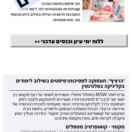
ללוח ימי עיון וכנסים עדכני >>
'הרציף': תעסוקה לפסיכותרפיסטים בשילוב לימודים
בקליניקה בפלורנטין
עו"ס לאחר MSW במסלול טיפולי? מעוניינים לשמור על רצף מקצועי בין
תואר שני לבין בי"ס לפסיכותרפיה? מעוניינים להתמקצע ולצבור ניסיון
תעסוקתי בדרך לקליניקה פרטית? הגש/י מועמדות לתכנית ההכשרה של
מדרשת 'הרציף', תכנית המשלבת תעסוקה ולימודים, בחסות הבית
המקצועי של קואופרטיב המטפלים הותיק 'מקומי'. הזדרזו! תהליך המיון
והקבלה לקראת סיום, נותרו מקומות אחרונים
מקומי - קואופרטיב מטפלים
תחילת העסקה ולימודים באוקטובר 26 | פרטים נוספים באתר