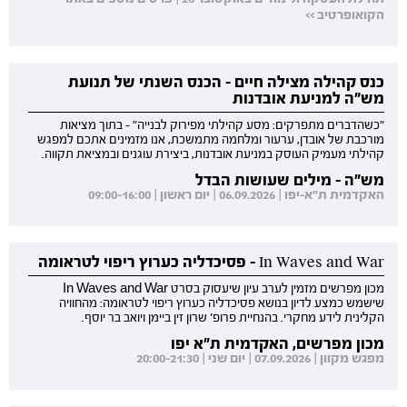
הקואופרטיב >>
כנס קהילה מצילה חיים - הכנס השנתי של תנועת
מש"ה למניעת אובדנות
"כשהדברים מתפרקים: מסע קהילתי מפירוק לבנייה" - בתוך מציאות
מורכבת של אובדן, ערעור ומלחמה מתמשכת, אנו מזמינים אתכם למפגש
קהילתי מעמיק העוסק במניעת אובדנות, ביצירת עוגנים ובמציאת תקווה.
מש"ה - מילים שעושות הבדל
האקדמית ת"א-יפו | 06.09.2026 | יום ראשון | 09:00-16:00
In Waves and War - פסיכדליה כערוץ ריפוי לטראומה
מכון מפרשים מזמין לערב עיון שיעסוק בסרט In Waves and War
שישמש כמצע לדיון בנושא פסיכדליה כערוץ ריפוי לטראומה: מהחוויה
הקלינית לידע מחקרי. בהנחיית פרופ' שרון זין ביימן ויואב בר יוסף.
מכון מפרשים, האקדמית ת"א יפו
מפגש מקוון | 07.09.2026 | יום שני | 20:00-21:30