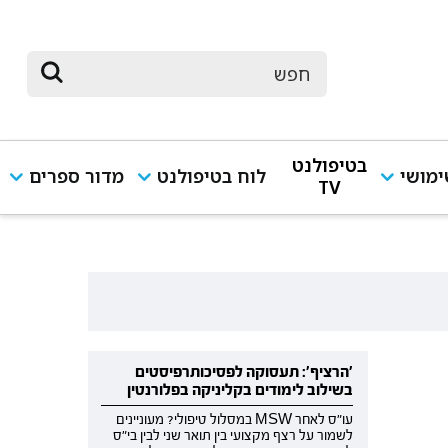
בטיפולנט
מושי
לוח בטיפולנט
מדור ספרים
TV
'הרציף': תעסוקה לפסיכותרפיסטים
בשילוב לימודים בקליניקה בפלורנטין
עו"ס לאחר MSW במסלול טיפולי? מעוניינים
לשמור על רצף מקצועי בין תואר שני לבין בי"ס