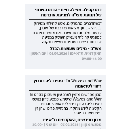
כנס קהילה מצילה חיים - הכנס השנתי
של תנועת מש"ה למניעת אובדנות
"כשהדברים מתפרקים: מסע קהילתי מפירוק
לבנייה" - בתוך מציאות מורכבת של אובדן,
ערעור ומלחמה מתמשכת, אנו מזמינים אתכם
למפגש קהילתי מעמיק העוסק במניעת
אובדנות, ביצירת עוגנים ובמציאת תקווה.
מש"ה - מילים שעושות הבדל
האקדמית ת"א-יפו | 06.09.2026 | יום ראשון |
09:00-16:00
In Waves and War - פסיכדליה כערוץ
ריפוי לטראומה
מכון מפרשים מזמין לערב עיון שיעסוק בסרט In
Waves and War שישמש כמצע לדיון בנושא
פסיכדליה כערוץ ריפוי לטראומה: מהחוויה
הקלינית לידע מחקרי. בהנחיית פרופ' שרון זין
ביימן ויואב בר יוסף.
מכון מפרשים, האקדמית ת"א יפו
מפגש מקוון | 07.09.2026 | יום שני | 20:00-