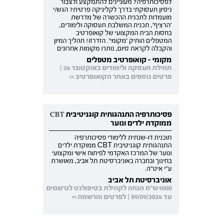
לפסיכותרפיה? מעוניינים להתמקצע ולצבור
ניסיון תעסוקתי בדרך לקליניקה פרטית? הגש/י
מועמדות לתכנית ההכשרה של מדרשת
'הרציף', תכנית המשלבת תעסוקה ולימודים,
בחסות הבית המקצועי של קואופרטיב
המטפלים הותיק 'מקומי'. הזדרזו! תהליך המיון
והקבלה לקראת סיום, נותרו מקומות אחרונים
מקומי - קואופרטיב מטפלים
תחילת העסקה ולימודים באוקטובר 26 |
פרטים נוספים באתר הקואופרטיב >>
פסיכותרפיה התנהגותית קוגניטיבית CBT
ממוקדת ילדים ונוער
תוכנית דו-שנתית ללימודי פסיכותרפיה
התנהגותית קוגניטיבית CBT ממוקדת ילדים
ונוער של המרכז האקדמי לפיתוח אישי ומקצועי
בחינוך ובחברה באוניברסיטת תל אביב, מאושרת
ע"י איט"ה.
אוניברסיטת תל אביב
1000ש"ח הנחה לקהילת בטיפולנט לנרשמים
עד 09/09/2026 | לפרטים והרשמה >>