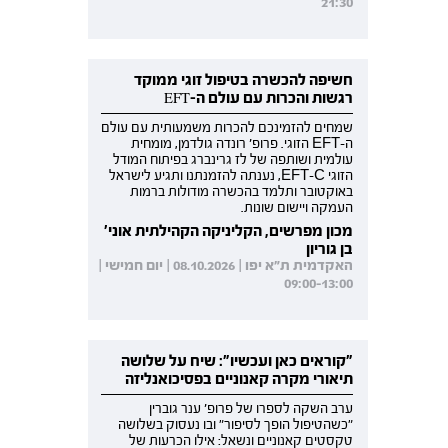
21:30
חשיפה להכשרה בטיפול זוגי ממוקד
רגשות והכרות עם עולם ה-EFT
שמחים להזמינכם להכרות משמעותית עם עולם
ה-EFT הזוגי. פרופ' רונדה גולדמן, מומחית
עולמית ושותפה של לז גרינברג בפיתוח המודל
הזוגי EFT-C, נענתה להזמנתנו ותגיע לישראל
באוקטובר ותלמד בהכשרה מודולות ברמות
העמקה ויישום שונות.
מכון מפרשים, הקליניקה הקהילתית אוני'
בן גוריון
האקדמית ת"א יפו | 08.10.2026 | יום חמישי |
09:00-13:00
"קוראים כאן ועכשיו": שיח על שלושה
תיאורי מקרה קאנוניים בפסיכואנליזה
ערב השקה לספרו של פרופ' ענר גוברין
"כשהטיפול הופך לסיפור" ובו נעסוק בשלושה
טקסטים קאנוניים ונשאל: אילו הכרעות של