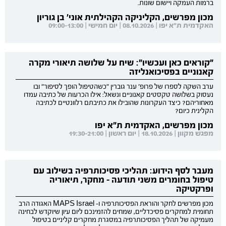
ברמות העמקה ויישום שונות.
מכון מפרשים, הקליניקה הקהילתית אוני' בן גוריון
האקדמית ת"א יפו | 08.10.2026 | יום חמישי | 09:00-13:00
"קוראים כאן ועכשיו": שיח על שלושה תיאורי מקרה
קאנוניים בפסיכואנליזה
ערב השקה לספרו של פרופ' ענר גוברין "כשהטיפול הופך לסיפור" ובו
נעסוק בשלושה טקסטים קאנוניים ונשאל: אילו הכרעות של כתיבה עמדו
מאחוריהם? כיצד העקרונות שהובילו את כתיבתם רלוונטיים לכתיבה
הקלינית כיום?
מכון מפרשים, האקדמית ת"א יפו
מפגש מקוון | 18.10.2026 | יום ראשון | 19:30-21:00
מעבר לסף הידוע: תהליכי פסיכותרפיה בשילוב עם
טיפול בחומרים משני תודעה - מחקר, תיאוריה
ופרקטיקה
מכון מפרשים לחקר והוראת הפסיכותרפיה ו- MAPS Israel האגודה הרב
תחומית למחקרים פסיכדליים, שמחים להזמינכם ליום עיון שיוקדש לבחינה
מעמיקה של תהליך הפסיכותרפיה במסגרת מחקרים קליניים בטיפול