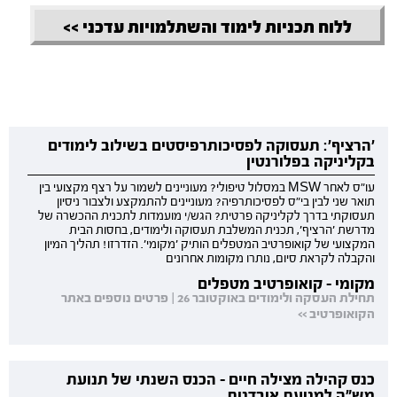
ללוח תכניות לימוד והשתלמויות עדכני >>
'הרציף': תעסוקה לפסיכותרפיסטים בשילוב לימודים
בקליניקה בפלורנטין
עו"ס לאחר MSW במסלול טיפולי? מעוניינים לשמור על רצף מקצועי בין
תואר שני לבין בי"ס לפסיכותרפיה? מעוניינים להתמקצע ולצבור ניסיון
תעסוקתי בדרך לקליניקה פרטית? הגש/י מועמדות לתכנית ההכשרה של
מדרשת 'הרציף', תכנית המשלבת תעסוקה ולימודים, בחסות הבית
המקצועי של קואופרטיב המטפלים הותיק 'מקומי'. הזדרזו! תהליך המיון
והקבלה לקראת סיום, נותרו מקומות אחרונים
מקומי - קואופרטיב מטפלים
תחילת העסקה ולימודים באוקטובר 26 | פרטים נוספים באתר
הקואופרטיב >>
כנס קהילה מצילה חיים - הכנס השנתי של תנועת
מש"ה למניעת אובדנות