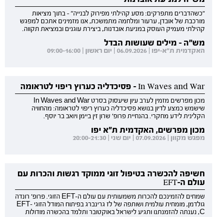
"כשהדברים מתפרקים: מסע קהילתי מפירוק לבנייה" - בתוך מציאות
מורכבת של אובדן, ערעור ומלחמה מתמשכת, אנו מזמינים אתכם למפגש
קהילתי מעמיק העוסק במניעת אובדנות, ביצירת עוגנים ובמציאת תקווה.
מש"ה - מילים שעושות הבדל
האקדמית ת"א-יפו | 06.09.2026 | יום ראשון | 09:00-16:00
In Waves and War - פסיכדליה כערוץ ריפוי לטראומה
מכון מפרשים מזמין לערב עיון שיעסוק בסרט In Waves and War
שישמש כמצע לדיון בנושא פסיכדליה כערוץ ריפוי לטראומה: מהחוויה
הקלינית לידע מחקרי. בהנחיית פרופ' שרון זין ביימן ויואב בר יוסף.
מכון מפרשים, האקדמית ת"א יפו
מפגש מקוון | 07.09.2026 | יום שני | 20:00-21:30
חשיפה להכשרה בטיפול זוגי ממוקד רגשות והכרות עם
עולם ה-EFT
שמחים להזמינכם להכרות משמעותית עם עולם ה-EFT הזוגי. פרופ' רונדה
גולדמן, מומחית עולמית ושותפה של לז גרינברג בפיתוח המודל הזוגי EFT-
C, נענתה להזמנתנו ותגיע לישראל באוקטובר ותלמד בהכשרה מודולות