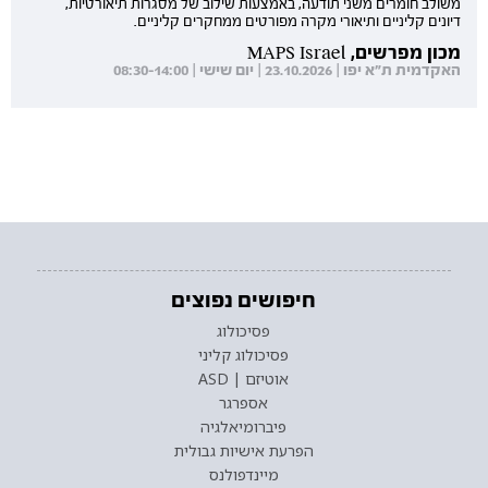
משולב חומרים משני תודעה, באמצעות שילוב של מסגרות תיאורטיות,
דיונים קליניים ותיאורי מקרה מפורטים ממחקרים קליניים.
מכון מפרשים, MAPS Israel
האקדמית ת"א יפו | 23.10.2026 | יום שישי | 08:30-14:00
חיפושים נפוצים
פסיכולוג
פסיכולוג קליני
אוטיזם | ASD
אספרגר
פיברומיאלגיה
הפרעת אישיות גבולית
מיינדפולנס