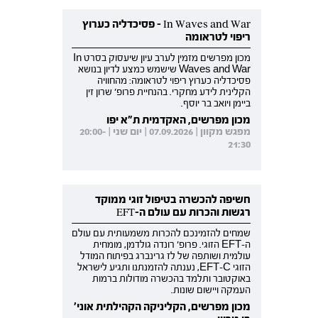
In Waves and War - פסיכדליה כערוץ
ריפוי לטראומה
מכון מפרשים מזמין לערב עיון שיעסוק בסרט In
Waves and War שישמש כמצע לדיון בנושא
פסיכדליה כערוץ ריפוי לטראומה: מהחוויה
הקלינית לידע מחקרי. בהנחיית פרופ' שרון זין
ביימן ויואב בר יוסף.
מכון מפרשים, האקדמית ת"א יפו
מפגש מקוון | 07.09.2026 | יום שני | 20:00-
21:30
חשיפה להכשרה בטיפול זוגי ממוקד
רגשות והכרות עם עולם ה-EFT
שמחים להזמינכם להכרות משמעותית עם עולם
ה-EFT הזוגי. פרופ' רונדה גולדמן, מומחית
עולמית ושותפה של לז גרינברג בפיתוח המודל
הזוגי EFT-C, נענתה להזמנתנו ותגיע לישראל
באוקטובר ותלמד בהכשרה מודולות ברמות
העמקה ויישום שונות.
מכון מפרשים, הקליניקה הקהילתית אוני'