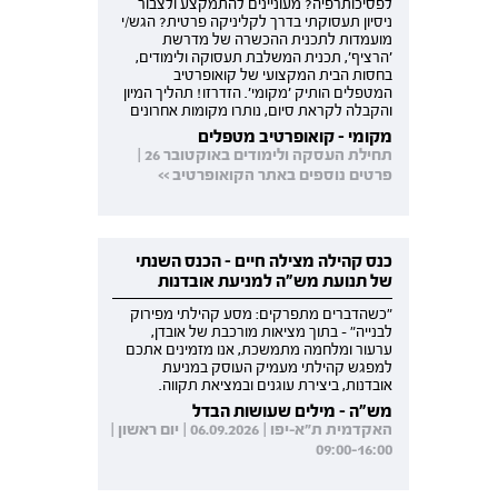
לפסיכותרפיה? מעוניינים להתמקצע ולצבור
ניסיון תעסוקתי בדרך לקליניקה פרטית? הגש/י
מועמדות לתכנית ההכשרה של מדרשת
'הרציף', תכנית המשלבת תעסוקה ולימודים,
בחסות הבית המקצועי של קואופרטיב
המטפלים הותיק 'מקומי'. הזדרזו! תהליך המיון
והקבלה לקראת סיום, נותרו מקומות אחרונים
מקומי - קואופרטיב מטפלים
תחילת העסקה ולימודים באוקטובר 26 |
פרטים נוספים באתר הקואופרטיב >>
כנס קהילה מצילה חיים - הכנס השנתי
של תנועת מש"ה למניעת אובדנות
"כשהדברים מתפרקים: מסע קהילתי מפירוק
לבנייה" - בתוך מציאות מורכבת של אובדן,
ערעור ומלחמה מתמשכת, אנו מזמינים אתכם
למפגש קהילתי מעמיק העוסק במניעת
אובדנות, ביצירת עוגנים ובמציאת תקווה.
מש"ה - מילים שעושות הבדל
האקדמית ת"א-יפו | 06.09.2026 | יום ראשון |
09:00-16:00