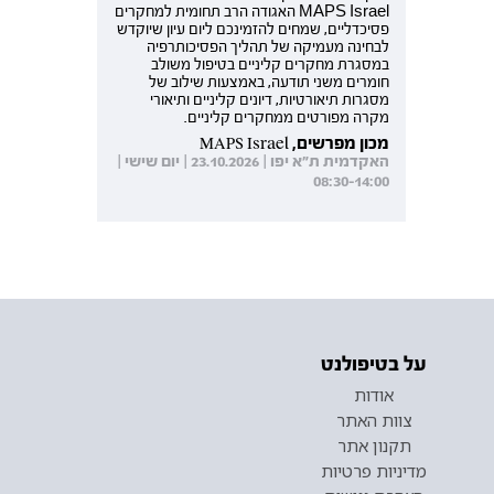
MAPS Israel האגודה הרב תחומית למחקרים
פסיכדליים, שמחים להזמינכם ליום עיון שיוקדש
לבחינה מעמיקה של תהליך הפסיכותרפיה
במסגרת מחקרים קליניים בטיפול משולב
חומרים משני תודעה, באמצעות שילוב של
מסגרות תיאורטיות, דיונים קליניים ותיאורי
מקרה מפורטים ממחקרים קליניים.
מכון מפרשים, MAPS Israel
האקדמית ת"א יפו | 23.10.2026 | יום שישי |
08:30-14:00
על בטיפולנט
אודות
צוות האתר
תקנון אתר
מדיניות פרטיות