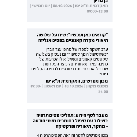
בן גוריון
האקדמית ת"א יפו | 08.10.2026 | יום חמישי |
09:00-13:00
"קוראים כאן ועכשיו": שיח על שלושה
תיאורי מקרה קאנוניים בפסיכואנליזה
ערב השקה לספרו של פרופ' ענר גוברין
"כשהטיפול הופך לסיפור" ובו נעסוק בשלושה
טקסטים קאנוניים ונשאל: אילו הכרעות של
כתיבה עמדו מאחוריהם? כיצד העקרונות
שהובילו את כתיבתם רלוונטיים לכתיבה הקלינית
כיום?
מכון מפרשים, האקדמית ת"א יפו
מפגש מקוון | 18.10.2026 | יום ראשון | 19:30-
21:00
מעבר לסף הידוע: תהליכי פסיכותרפיה
בשילוב עם טיפול בחומרים משני תודעה
- מחקר, תיאוריה ופרקטיקה
מכון מפרשים לחקר והוראת הפסיכותרפיה ו-