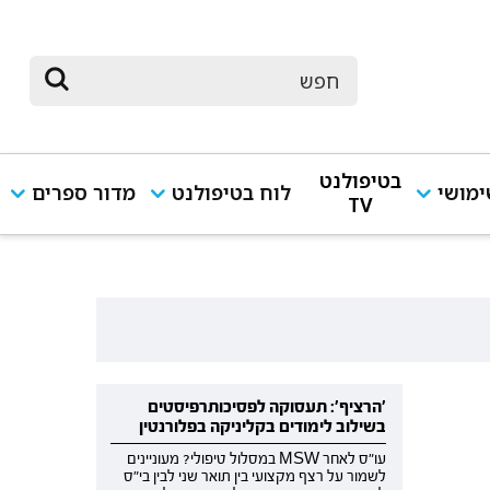
בטיפולנט
מושי
לוח בטיפולנט
מדור ספרים
TV
'הרציף': תעסוקה לפסיכותרפיסטים
בשילוב לימודים בקליניקה בפלורנטין
עו"ס לאחר MSW במסלול טיפולי? מעוניינים
לשמור על רצף מקצועי בין תואר שני לבין בי"ס