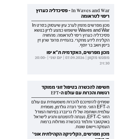
In Waves and War - פסיכדליה כערוץ
ריפוי לטראומה
מכון מפרשים מזמין לערב עיון שיעסוק בסרט In
Waves and War שישמש כמצע לדיון בנושא
פסיכדליה כערוץ ריפוי לטראומה: מהחוויה
הקלינית לידע מחקרי. בהנחיית פרופ' שרון זין
ביימן ויואב בר יוסף.
מכון מפרשים, האקדמית ת"א יפו
מפגש מקוון | 07.09.2026 | יום שני | 20:00-
21:30
חשיפה להכשרה בטיפול זוגי ממוקד
רגשות והכרות עם עולם ה-EFT
שמחים להזמינכם להכרות משמעותית עם עולם
ה-EFT הזוגי. פרופ' רונדה גולדמן, מומחית
עולמית ושותפה של לז גרינברג בפיתוח המודל
הזוגי EFT-C, נענתה להזמנתנו ותגיע לישראל
באוקטובר ותלמד בהכשרה מודולות ברמות
העמקה ויישום שונות.
מכון מפרשים, הקליניקה הקהילתית אוני'