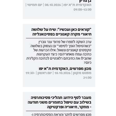
בן גוריון
האקדמית ת"א יפו | 08.10.2026 | יום חמישי |
09:00-13:00
"קוראים כאן ועכשיו": שיח על שלושה
תיאורי מקרה קאנוניים בפסיכואנליזה
ערב השקה לספרו של פרופ' ענר גוברין
"כשהטיפול הופך לסיפור" ובו נעסוק בשלושה
טקסטים קאנוניים ונשאל: אילו הכרעות של
כתיבה עמדו מאחוריהם? כיצד העקרונות
שהובילו את כתיבתם רלוונטיים לכתיבה הקלינית
כיום?
מכון מפרשים, האקדמית ת"א יפו
מפגש מקוון | 18.10.2026 | יום ראשון | 19:30-
21:00
מעבר לסף הידוע: תהליכי פסיכותרפיה
בשילוב עם טיפול בחומרים משני תודעה
- מחקר, תיאוריה ופרקטיקה
מכון מפרשים לחקר והוראת הפסיכותרפיה ו-