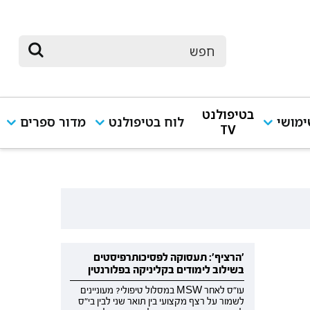
בטיפולנט
מושי
לוח בטיפולנט
מדור ספרים
TV
'הרציף': תעסוקה לפסיכותרפיסטים
בשילוב לימודים בקליניקה בפלורנטין
עו"ס לאחר MSW במסלול טיפולי? מעוניינים
לשמור על רצף מקצועי בין תואר שני לבין בי"ס