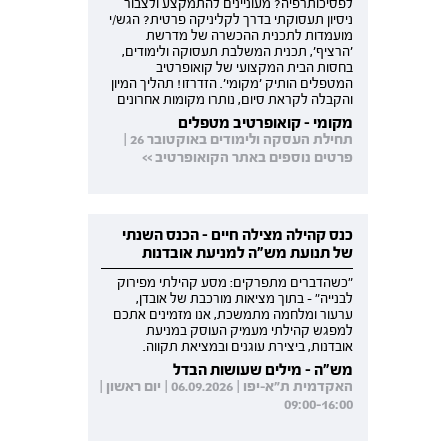
לפסיכותרפיה? מעוניינים להתמקצע ולצבור
ניסיון תעסוקתי בדרך לקליניקה פרטית? הגש/י
מועמדות לתכנית ההכשרה של מדרשת
'הרציף', תכנית המשלבת תעסוקה ולימודים,
בחסות הבית המקצועי של קואופרטיב
המטפלים הותיק 'מקומי'. הזדרזו! תהליך המיון
והקבלה לקראת סיום, נותרו מקומות אחרונים
מקומי - קואופרטיב מטפלים
תחילת העסקה ולימודים באוקטובר 26 |
פרטים נוספים באתר הקואופרטיב >>
כנס קהילה מצילה חיים - הכנס השנתי
של תנועת מש"ה למניעת אובדנות
"כשהדברים מתפרקים: מסע קהילתי מפירוק
לבנייה" - בתוך מציאות מורכבת של אובדן,
ערעור ומלחמה מתמשכת, אנו מזמינים אתכם
למפגש קהילתי מעמיק העוסק במניעת
אובדנות, ביצירת עוגנים ובמציאת תקווה.
מש"ה - מילים שעושות הבדל
האקדמית ת"א-יפו | 06.09.2026 | יום ראשון |
09:00-16:00