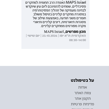
MAPS Israel האגודה הרב תחומית למחקרים
פסיכדליים, שמחים להזמינכם ליום עיון שיוקדש
לבחינה מעמיקה של תהליך הפסיכותרפיה
במסגרת מחקרים קליניים בטיפול משולב
חומרים משני תודעה, באמצעות שילוב של
מסגרות תיאורטיות, דיונים קליניים ותיאורי
מקרה מפורטים ממחקרים קליניים.
מכון מפרשים, MAPS Israel
האקדמית ת"א יפו | 23.10.2026 | יום שישי |
08:30-14:00
על בטיפולנט
אודות
צוות האתר
תקנון אתר
מדיניות פרטיות