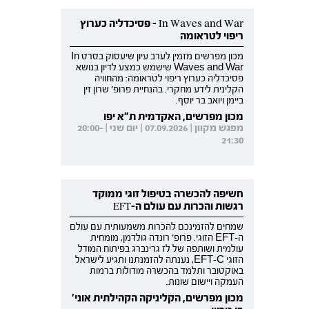
In Waves and War - פסיכדליה כערוץ
ריפוי לטראומה
מכון מפרשים מזמין לערב עיון שיעסוק בסרט In
Waves and War שישמש כמצע לדיון בנושא
פסיכדליה כערוץ ריפוי לטראומה: מהחוויה
הקלינית לידע מחקרי. בהנחיית פרופ' שרון זין
ביימן ויואב בר יוסף.
מכון מפרשים, האקדמית ת"א יפו
מפגש מקוון | 07.09.2026 | יום שני | 20:00-
21:30
חשיפה להכשרה בטיפול זוגי ממוקד
רגשות והכרות עם עולם ה-EFT
שמחים להזמינכם להכרות משמעותית עם עולם
ה-EFT הזוגי. פרופ' רונדה גולדמן, מומחית
עולמית ושותפה של לז גרינברג בפיתוח המודל
הזוגי EFT-C, נענתה להזמנתנו ותגיע לישראל
באוקטובר ותלמד בהכשרה מודולות ברמות
העמקה ויישום שונות.
מכון מפרשים, הקליניקה הקהילתית אוני'