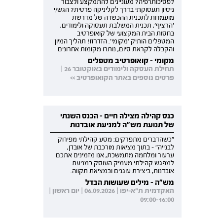
לפסיכותרפיה? מעוניינים להתמקצע ולצבור
ניסיון תעסוקתי בדרך לקליניקה פרטית? הגש/י
מועמדות לתכנית ההכשרה של מדרשת
'הרציף', תכנית המשלבת תעסוקה ולימודים,
בחסות הבית המקצועי של קואופרטיב
המטפלים הותיק 'מקומי'. הזדרזו! תהליך המיון
והקבלה לקראת סיום, נותרו מקומות אחרונים
מקומי - קואופרטיב מטפלים
תחילת העסקה ולימודים באוקטובר 26 |
פרטים נוספים באתר הקואופרטיב >>
כנס קהילה מצילה חיים - הכנס השנתי
של תנועת מש"ה למניעת אובדנות
"כשהדברים מתפרקים: מסע קהילתי מפירוק
לבנייה" - בתוך מציאות מורכבת של אובדן,
ערעור ומלחמה מתמשכת, אנו מזמינים אתכם
למפגש קהילתי מעמיק העוסק במניעת
אובדנות, ביצירת עוגנים ובמציאת תקווה.
מש"ה - מילים שעושות הבדל
האקדמית ת"א-יפו | 06.09.2026 | יום ראשון |
09:00-16:00