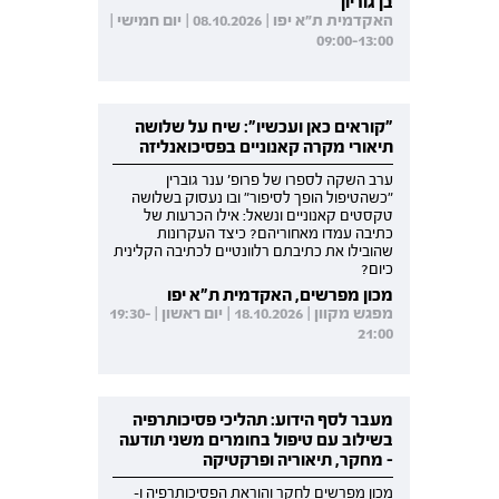
בן גוריון
האקדמית ת"א יפו | 08.10.2026 | יום חמישי |
09:00-13:00
"קוראים כאן ועכשיו": שיח על שלושה
תיאורי מקרה קאנוניים בפסיכואנליזה
ערב השקה לספרו של פרופ' ענר גוברין
"כשהטיפול הופך לסיפור" ובו נעסוק בשלושה
טקסטים קאנוניים ונשאל: אילו הכרעות של
כתיבה עמדו מאחוריהם? כיצד העקרונות
שהובילו את כתיבתם רלוונטיים לכתיבה הקלינית
כיום?
מכון מפרשים, האקדמית ת"א יפו
מפגש מקוון | 18.10.2026 | יום ראשון | 19:30-
21:00
מעבר לסף הידוע: תהליכי פסיכותרפיה
בשילוב עם טיפול בחומרים משני תודעה
- מחקר, תיאוריה ופרקטיקה
מכון מפרשים לחקר והוראת הפסיכותרפיה ו-