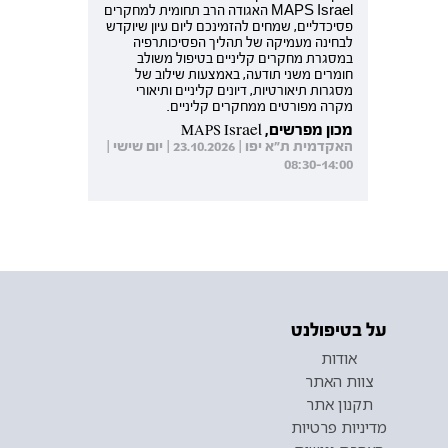
MAPS Israel האגודה הרב תחומית למחקרים
פסיכדליים, שמחים להזמינכם ליום עיון שיוקדש
לבחינה מעמיקה של תהליך הפסיכותרפיה
במסגרת מחקרים קליניים בטיפול משולב
חומרים משני תודעה, באמצעות שילוב של
מסגרות תיאורטיות, דיונים קליניים ותיאורי
מקרה מפורטים ממחקרים קליניים.
מכון מפרשים, MAPS Israel
האקדמית ת"א יפו | 23.10.2026 | יום שישי |
08:30-14:00
על בטיפולנט
אודות
צוות האתר
תקנון אתר
מדיניות פרטיות