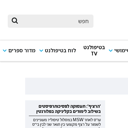
בטיפולנט
מושי
לוח בטיפולנט
מדור ספרים
TV
'הרציף': תעסוקה לפסיכותרפיסטים
בשילוב לימודים בקליניקה בפלורנטין
עו"ס לאחר MSW במסלול טיפולי? מעוניינים
לשמור על רצף מקצועי בין תואר שני לבין בי"ס