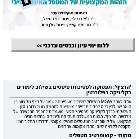
ללוח ימי עיון וכנסים עדכני >>
'הרציף': תעסוקה לפסיכותרפיסטים בשילוב לימודים
בקליניקה בפלורנטין
עו"ס לאחר MSW במסלול טיפולי? מעוניינים לשמור על רצף מקצועי בין
תואר שני לבין בי"ס לפסיכותרפיה? מעוניינים להתמקצע ולצבור ניסיון
תעסוקתי בדרך לקליניקה פרטית? הגש/י מועמדות לתכנית ההכשרה של
מדרשת 'הרציף', תכנית המשלבת תעסוקה ולימודים, בחסות הבית
המקצועי של קואופרטיב המטפלים הותיק 'מקומי'. הזדרזו! תהליך המיון
והקבלה לקראת סיום, נותרו מקומות אחרונים
מקומי - קואופרטיב מטפלים