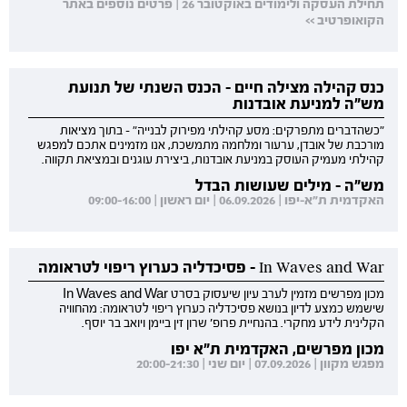
תחילת העסקה ולימודים באוקטובר 26 | פרטים נוספים באתר
הקואופרטיב >>
כנס קהילה מצילה חיים - הכנס השנתי של תנועת
מש"ה למניעת אובדנות
"כשהדברים מתפרקים: מסע קהילתי מפירוק לבנייה" - בתוך מציאות
מורכבת של אובדן, ערעור ומלחמה מתמשכת, אנו מזמינים אתכם למפגש
קהילתי מעמיק העוסק במניעת אובדנות, ביצירת עוגנים ובמציאת תקווה.
מש"ה - מילים שעושות הבדל
האקדמית ת"א-יפו | 06.09.2026 | יום ראשון | 09:00-16:00
In Waves and War - פסיכדליה כערוץ ריפוי לטראומה
מכון מפרשים מזמין לערב עיון שיעסוק בסרט In Waves and War
שישמש כמצע לדיון בנושא פסיכדליה כערוץ ריפוי לטראומה: מהחוויה
הקלינית לידע מחקרי. בהנחיית פרופ' שרון זין ביימן ויואב בר יוסף.
מכון מפרשים, האקדמית ת"א יפו
מפגש מקוון | 07.09.2026 | יום שני | 20:00-21:30