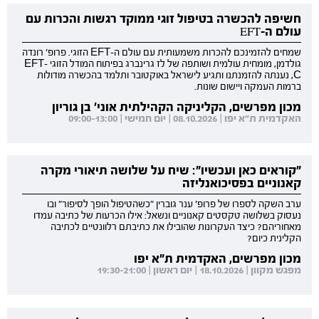
חשיפה להכשרה בטיפול זוגי ממוקד רגשות והכרות עם
עולם ה-EFT
שמחים להזמינכם להכרות משמעותית עם עולם ה-EFT הזוגי. פרופ' רונדה
גולדמן, מומחית עולמית ושותפה של לז גרינברג בפיתוח המודל הזוגי EFT-
C, נענתה להזמנתנו ותגיע לישראל באוקטובר ותלמד בהכשרה מודולות
ברמות העמקה ויישום שונות.
מכון מפרשים, הקליניקה הקהילתית אוני' בן גוריון
האקדמית ת"א יפו | 08.10.2026 | יום חמישי | 09:00-13:00
"קוראים כאן ועכשיו": שיח על שלושה תיאורי מקרה
קאנוניים בפסיכואנליזה
ערב השקה לספרו של פרופ' ענר גוברין "כשהטיפול הופך לסיפור" ובו
נעסוק בשלושה טקסטים קאנוניים ונשאל: אילו הכרעות של כתיבה עמדו
מאחוריהם? כיצד העקרונות שהובילו את כתיבתם רלוונטיים לכתיבה
הקלינית כיום?
מכון מפרשים, האקדמית ת"א יפו
מפגש מקוון | 18.10.2026 | יום ראשון | 19:30-21:00