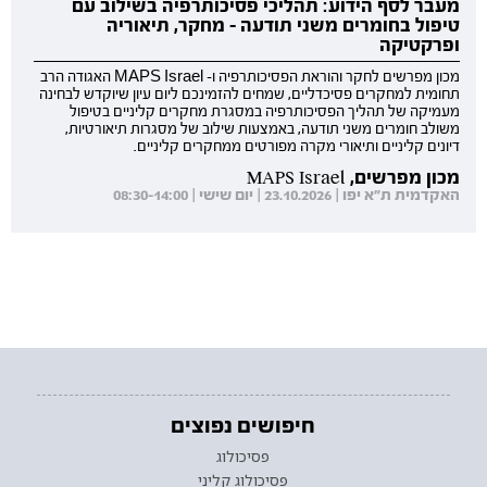
מעבר לסף הידוע: תהליכי פסיכותרפיה בשילוב עם
טיפול בחומרים משני תודעה - מחקר, תיאוריה
ופרקטיקה
מכון מפרשים לחקר והוראת הפסיכותרפיה ו- MAPS Israel האגודה הרב
תחומית למחקרים פסיכדליים, שמחים להזמינכם ליום עיון שיוקדש לבחינה
מעמיקה של תהליך הפסיכותרפיה במסגרת מחקרים קליניים בטיפול
משולב חומרים משני תודעה, באמצעות שילוב של מסגרות תיאורטיות,
דיונים קליניים ותיאורי מקרה מפורטים ממחקרים קליניים.
מכון מפרשים, MAPS Israel
האקדמית ת"א יפו | 23.10.2026 | יום שישי | 08:30-14:00
חיפושים נפוצים
פסיכולוג
פסיכולוג קליני