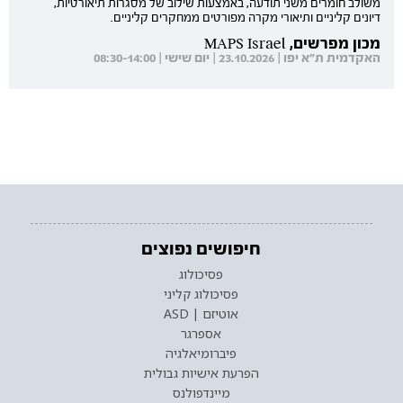
משולב חומרים משני תודעה, באמצעות שילוב של מסגרות תיאורטיות,
דיונים קליניים ותיאורי מקרה מפורטים ממחקרים קליניים.
מכון מפרשים, MAPS Israel
האקדמית ת"א יפו | 23.10.2026 | יום שישי | 08:30-14:00
חיפושים נפוצים
פסיכולוג
פסיכולוג קליני
אוטיזם | ASD
אספרגר
פיברומיאלגיה
הפרעת אישיות גבולית
מיינדפולנס