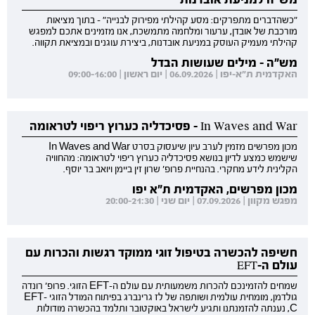
"כשהדברים מתפרקים: מסע קהילתי מפירוק לבנייה" - בתוך מציאות
מורכבת של אובדן, ערעור ומלחמה מתמשכת, אנו מזמינים אתכם למפגש
קהילתי מעמיק העוסק במניעת אובדנות, ביצירת עוגנים ובמציאת תקווה.
מש"ה - מילים שעושות הבדל
האקדמית ת"א-יפו | 06.09.2026 | יום ראשון | 09:00-16:00
In Waves and War - פסיכדליה כערוץ ריפוי לטראומה
מכון מפרשים מזמין לערב עיון שיעסוק בסרט In Waves and War
שישמש כמצע לדיון בנושא פסיכדליה כערוץ ריפוי לטראומה: מהחוויה
הקלינית לידע מחקרי. בהנחיית פרופ' שרון זין ביימן ויואב בר יוסף.
מכון מפרשים, האקדמית ת"א יפו
מפגש מקוון | 07.09.2026 | יום שני | 20:00-21:30
חשיפה להכשרה בטיפול זוגי ממוקד רגשות והכרות עם
עולם ה-EFT
שמחים להזמינכם להכרות משמעותית עם עולם ה-EFT הזוגי. פרופ' רונדה
גולדמן, מומחית עולמית ושותפה של לז גרינברג בפיתוח המודל הזוגי EFT-
C, נענתה להזמנתנו ותגיע לישראל באוקטובר ותלמד בהכשרה מודולות