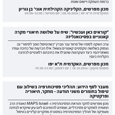
ברמות העמקה ויישום שונות.
מכון מפרשים, הקליניקה הקהילתית אוני' בן גוריון
האקדמית ת"א יפו | 08.10.2026 | יום חמישי | 09:00-13:00
"קוראים כאן ועכשיו": שיח על שלושה תיאורי מקרה
קאנוניים בפסיכואנליזה
ערב השקה לספרו של פרופ' ענר גוברין "כשהטיפול הופך לסיפור" ובו
נעסוק בשלושה טקסטים קאנוניים ונשאל: אילו הכרעות של כתיבה עמדו
מאחוריהם? כיצד העקרונות שהובילו את כתיבתם רלוונטיים לכתיבה
הקלינית כיום?
מכון מפרשים, האקדמית ת"א יפו
מפגש מקוון | 18.10.2026 | יום ראשון | 19:30-21:00
מעבר לסף הידוע: תהליכי פסיכותרפיה בשילוב עם
טיפול בחומרים משני תודעה - מחקר, תיאוריה
ופרקטיקה
מכון מפרשים לחקר והוראת הפסיכותרפיה ו- MAPS Israel האגודה הרב
תחומית למחקרים פסיכדליים, שמחים להזמינכם ליום עיון שיוקדש לבחינה
מעמיקה של תהליך הפסיכותרפיה במסגרת מחקרים קליניים בטיפול