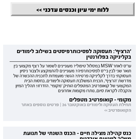
ללוח ימי עיון וכנסים עדכני >>
'הרציף': תעסוקה לפסיכותרפיסטים בשילוב לימודים
בקליניקה בפלורנטין
עו"ס לאחר MSW במסלול טיפולי? מעוניינים לשמור על רצף מקצועי בין
תואר שני לבין בי"ס לפסיכותרפיה? מעוניינים להתמקצע ולצבור ניסיון
תעסוקתי בדרך לקליניקה פרטית? הגש/י מועמדות לתכנית ההכשרה של
מדרשת 'הרציף', תכנית המשלבת תעסוקה ולימודים, בחסות הבית
המקצועי של קואופרטיב המטפלים הותיק 'מקומי'. הזדרזו! תהליך המיון
והקבלה לקראת סיום, נותרו מקומות אחרונים
מקומי - קואופרטיב מטפלים
תחילת העסקה ולימודים באוקטובר 26 | פרטים נוספים באתר
הקואופרטיב >>
כנס קהילה מצילה חיים - הכנס השנתי של תנועת
מש"ה למניעת אובדנות