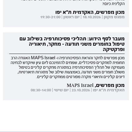
הקלינית כיום?
מכון מפרשים, האקדמית ת"א יפו
מפגש מקוון | 18.10.2026 | יום ראשון | 19:30-21:00
מעבר לסף הידוע: תהליכי פסיכותרפיה בשילוב עם
טיפול בחומרים משני תודעה - מחקר, תיאוריה
ופרקטיקה
מכון מפרשים לחקר והוראת הפסיכותרפיה ו- MAPS Israel האגודה הרב
תחומית למחקרים פסיכדליים, שמחים להזמינכם ליום עיון שיוקדש לבחינה
מעמיקה של תהליך הפסיכותרפיה במסגרת מחקרים קליניים בטיפול
משולב חומרים משני תודעה, באמצעות שילוב של מסגרות תיאורטיות,
דיונים קליניים ותיאורי מקרה מפורטים ממחקרים קליניים.
מכון מפרשים, MAPS Israel
האקדמית ת"א יפו | 23.10.2026 | יום שישי | 08:30-14:00