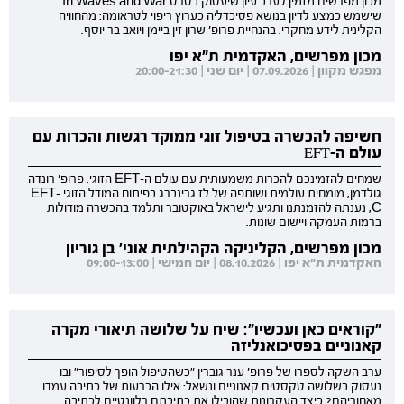
מכון מפרשים מזמין לערב עיון שיעסוק בסרט In Waves and War
שישמש כמצע לדיון בנושא פסיכדליה כערוץ ריפוי לטראומה: מהחוויה
הקלינית לידע מחקרי. בהנחיית פרופ' שרון זין ביימן ויואב בר יוסף.
מכון מפרשים, האקדמית ת"א יפו
מפגש מקוון | 07.09.2026 | יום שני | 20:00-21:30
חשיפה להכשרה בטיפול זוגי ממוקד רגשות והכרות עם
עולם ה-EFT
שמחים להזמינכם להכרות משמעותית עם עולם ה-EFT הזוגי. פרופ' רונדה
גולדמן, מומחית עולמית ושותפה של לז גרינברג בפיתוח המודל הזוגי EFT-
C, נענתה להזמנתנו ותגיע לישראל באוקטובר ותלמד בהכשרה מודולות
ברמות העמקה ויישום שונות.
מכון מפרשים, הקליניקה הקהילתית אוני' בן גוריון
האקדמית ת"א יפו | 08.10.2026 | יום חמישי | 09:00-13:00
"קוראים כאן ועכשיו": שיח על שלושה תיאורי מקרה
קאנוניים בפסיכואנליזה
ערב השקה לספרו של פרופ' ענר גוברין "כשהטיפול הופך לסיפור" ובו
נעסוק בשלושה טקסטים קאנוניים ונשאל: אילו הכרעות של כתיבה עמדו
מאחוריהם? כיצד העקרונות שהובילו את כתיבתם רלוונטיים לכתיבה