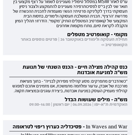
עו"ס לאחר MSW במסלול טיפולי? מעוניינים לשמור על רצף מקצועי בין
תואר שני לבין בי"ס לפסיכותרפיה? מעוניינים להתמקצע ולצבור ניסיון
תעסוקתי בדרך לקליניקה פרטית? הגש/י מועמדות לתכנית ההכשרה של
מדרשת 'הרציף', תכנית המשלבת תעסוקה ולימודים, בחסות הבית
המקצועי של קואופרטיב המטפלים הותיק 'מקומי'. הזדרזו! תהליך המיון
והקבלה לקראת סיום, נותרו מקומות אחרונים
מקומי - קואופרטיב מטפלים
תחילת העסקה ולימודים באוקטובר 26 | פרטים נוספים באתר
הקואופרטיב >>
כנס קהילה מצילה חיים - הכנס השנתי של תנועת
מש"ה למניעת אובדנות
"כשהדברים מתפרקים: מסע קהילתי מפירוק לבנייה" - בתוך מציאות
מורכבת של אובדן, ערעור ומלחמה מתמשכת, אנו מזמינים אתכם למפגש
קהילתי מעמיק העוסק במניעת אובדנות, ביצירת עוגנים ובמציאת תקווה.
מש"ה - מילים שעושות הבדל
האקדמית ת"א-יפו | 06.09.2026 | יום ראשון | 09:00-16:00
In Waves and War - פסיכדליה כערוץ ריפוי לטראומה