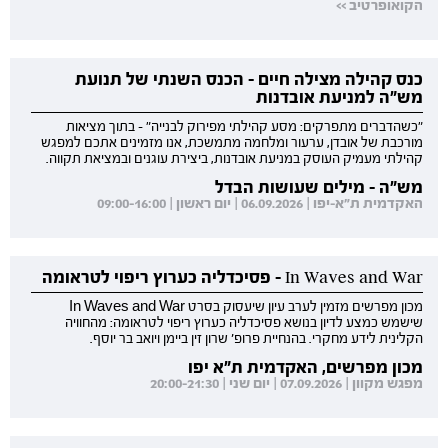
הקואופרטיב >>
כנס קהילה מצילה חיים - הכנס השנתי של תנועת
מש"ה למניעת אובדנות
"כשהדברים מתפרקים: מסע קהילתי מפירוק לבנייה" - בתוך מציאות
מורכבת של אובדן, ערעור ומלחמה מתמשכת, אנו מזמינים אתכם למפגש
קהילתי מעמיק העוסק במניעת אובדנות, ביצירת עוגנים ובמציאת תקווה.
מש"ה - מילים שעושות הבדל
האקדמית ת"א-יפו | 06.09.2026 | יום ראשון | 09:00-16:00
In Waves and War - פסיכדליה כערוץ ריפוי לטראומה
מכון מפרשים מזמין לערב עיון שיעסוק בסרט In Waves and War
שישמש כמצע לדיון בנושא פסיכדליה כערוץ ריפוי לטראומה: מהחוויה
הקלינית לידע מחקרי. בהנחיית פרופ' שרון זין ביימן ויואב בר יוסף.
מכון מפרשים, האקדמית ת"א יפו
מפגש מקוון | 07.09.2026 | יום שני | 20:00-21:30