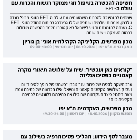
חשיפה להכשרה בטיפול זוגי ממוקד רגשות והכרות עם
עולם ה-EFT
שמחים להזמינכם להכרות משמעותית עם עולם ה-EFT הזוגי. פרופ' רונדה
גולדמן, מומחית עולמית ושותפה של לז גרינברג בפיתוח המודל הזוגי EFT-
C, נענתה להזמנתנו ותגיע לישראל באוקטובר ותלמד בהכשרה מודולות
ברמות העמקה ויישום שונות.
מכון מפרשים, הקליניקה הקהילתית אוני' בן גוריון
האקדמית ת"א יפו | 08.10.2026 | יום חמישי | 09:00-13:00
"קוראים כאן ועכשיו": שיח על שלושה תיאורי מקרה
קאנוניים בפסיכואנליזה
ערב השקה לספרו של פרופ' ענר גוברין "כשהטיפול הופך לסיפור" ובו
נעסוק בשלושה טקסטים קאנוניים ונשאל: אילו הכרעות של כתיבה עמדו
מאחוריהם? כיצד העקרונות שהובילו את כתיבתם רלוונטיים לכתיבה
הקלינית כיום?
מכון מפרשים, האקדמית ת"א יפו
מפגש מקוון | 18.10.2026 | יום ראשון | 19:30-21:00
מעבר לסף הידוע: תהליכי פסיכותרפיה בשילוב עם