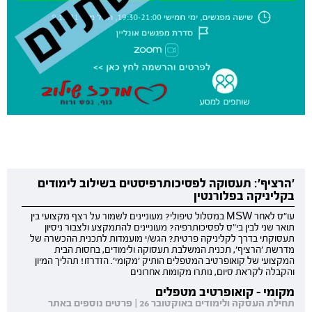
'הרציף': תעסוקה לפסיכותרפיסטים בשילוב לימודים
בקליניקה בפלורנטין
עו"ס לאחר MSW במסלול טיפולי? מעוניינים לשמור על רצף מקצועי בין
תואר שני לבין בי"ס לפסיכותרפיה? מעוניינים להתמקצע ולצבור ניסיון
תעסוקתי בדרך לקליניקה פרטית? הגש/י מועמדות לתכנית ההכשרה של
מדרשת 'הרציף', תכנית המשלבת תעסוקה ולימודים, בחסות הבית
המקצועי של קואופרטיב המטפלים הותיק 'מקומי'. הזדרזו! תהליך המיון
והקבלה לקראת סיום, נותרו מקומות אחרונים
מקומי - קואופרטיב מטפלים
תחילת העסקה ולימודים באוקטובר 26 | פרטים נוספים באתר