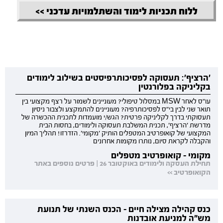
ללוח תכניות לימוד והשתלמויות עדכני >>
'הרציף': תעסוקה לפסיכותרפיסטים בשילוב לימודים
בקליניקה בפלורנטין
עו"ס לאחר MSW במסלול טיפולי? מעוניינים לשמור על רצף מקצועי בין
תואר שני לבין בי"ס לפסיכותרפיה? מעוניינים להתמקצע ולצבור ניסיון
תעסוקתי בדרך לקליניקה פרטית? הגש/י מועמדות לתכנית ההכשרה של
מדרשת 'הרציף', תכנית המשלבת תעסוקה ולימודים, בחסות הבית
המקצועי של קואופרטיב המטפלים הותיק 'מקומי'. הזדרזו! תהליך המיון
והקבלה לקראת סיום, נותרו מקומות אחרונים
מקומי - קואופרטיב מטפלים
תחילת העסקה ולימודים באוקטובר 26 | פרטים נוספים באתר
הקואופרטיב >>
כנס קהילה מצילה חיים - הכנס השנתי של תנועת
מש"ה למניעת אובדנות