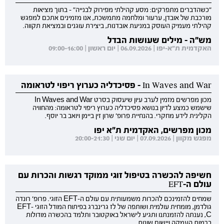
"כשהדברים מתפרקים: מסע קהילתי מפירוק לבנייה" - בתוך מציאות
מורכבת של אובדן, ערעור ומלחמה מתמשכת, אנו מזמינים אתכם למפגש
קהילתי מעמיק העוסק במניעת אובדנות, ביצירת עוגנים ובמציאת תקווה.
מש"ה - מילים שעושות הבדל
האקדמית ת"א-יפו | 06.09.2026 | יום ראשון | 09:00-16:00
In Waves and War - פסיכדליה כערוץ ריפוי לטראומה
מכון מפרשים מזמין לערב עיון שיעסוק בסרט In Waves and War
שישמש כמצע לדיון בנושא פסיכדליה כערוץ ריפוי לטראומה: מהחוויה
הקלינית לידע מחקרי. בהנחיית פרופ' שרון זין ביימן ויואב בר יוסף.
מכון מפרשים, האקדמית ת"א יפו
מפגש מקוון | 07.09.2026 | יום שני | 20:00-21:30
חשיפה להכשרה בטיפול זוגי ממוקד רגשות והכרות עם
עולם ה-EFT
שמחים להזמינכם להכרות משמעותית עם עולם ה-EFT הזוגי. פרופ' רונדה
גולדמן, מומחית עולמית ושותפה של לז גרינברג בפיתוח המודל הזוגי EFT-
C, נענתה להזמנתנו ותגיע לישראל באוקטובר ותלמד בהכשרה מודולות
ברמות העמקה ויישום שונות.