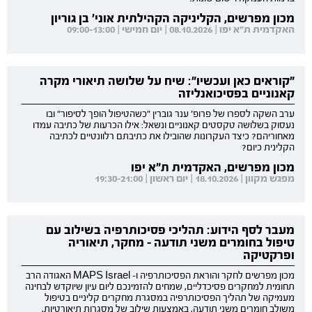
מכון מפרשים, הקליניקה הקהילתית אוני' בן גוריון
האקדמית ת"א יפו | 08.10.2026 | יום חמישי | 09:00-13:00
"קוראים כאן ועכשיו": שיח על שלושה תיאורי מקרה
קאנוניים בפסיכואנליזה
ערב השקה לספרו של פרופ' ענר גוברין "כשהטיפול הופך לסיפור" ובו
נעסוק בשלושה טקסטים קאנוניים ונשאל: אילו הכרעות של כתיבה עמדו
מאחוריהם? כיצד העקרונות שהובילו את כתיבתם רלוונטיים לכתיבה
הקלינית כיום?
מכון מפרשים, האקדמית ת"א יפו
מפגש מקוון | 18.10.2026 | יום ראשון | 19:30-21:00
מעבר לסף הידוע: תהליכי פסיכותרפיה בשילוב עם
טיפול בחומרים משני תודעה - מחקר, תיאוריה
ופרקטיקה
מכון מפרשים לחקר והוראת הפסיכותרפיה ו- MAPS Israel האגודה הרב
תחומית למחקרים פסיכדליים, שמחים להזמינכם ליום עיון שיוקדש לבחינה
מעמיקה של תהליך הפסיכותרפיה במסגרת מחקרים קליניים בטיפול
משולב חומרים משני תודעה, באמצעות שילוב של מסגרות תיאורטיות,