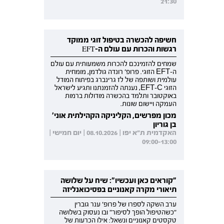
21:30
חשיפה להכשרה בטיפול זוגי ממוקד
רגשות והכרות עם עולם ה-EFT
שמחים להזמינכם להכרות משמעותית עם עולם
ה-EFT הזוגי. פרופ' רונדה גולדמן, מומחית
עולמית ושותפה של לז גרינברג בפיתוח המודל
הזוגי EFT-C, נענתה להזמנתנו ותגיע לישראל
באוקטובר ותלמד בהכשרה מודולות ברמות
העמקה ויישום שונות.
מכון מפרשים, הקליניקה הקהילתית אוני'
בן גוריון
האקדמית ת"א יפו | 08.10.2026 | יום חמישי |
09:00-13:00
"קוראים כאן ועכשיו": שיח על שלושה
תיאורי מקרה קאנוניים בפסיכואנליזה
ערב השקה לספרו של פרופ' ענר גוברין
"כשהטיפול הופך לסיפור" ובו נעסוק בשלושה
טקסטים קאנוניים ונשאל: אילו הכרעות של