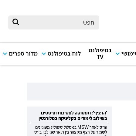
בטיפולנט
מושי
לוח בטיפולנט
מדור ספרים
TV
'הרציף': תעסוקה לפסיכותרפיסטים
בשילוב לימודים בקליניקה בפלורנטין
עו"ס לאחר MSW במסלול טיפולי? מעוניינים
לשמור על רצף מקצועי בין תואר שני לבין בי"ס