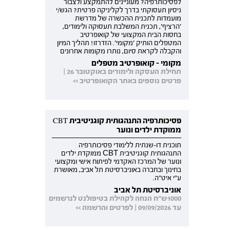
לפסיכותרפיה? מעוניינים להתמקצע ולצבור
ניסיון תעסוקתי בדרך לקליניקה פרטית? הגש/י
מועמדות לתכנית ההכשרה של מדרשת
'הרציף', תכנית המשלבת תעסוקה ולימודים,
בחסות הבית המקצועי של קואופרטיב
המטפלים הותיק 'מקומי'. הזדרזו! תהליך המיון
והקבלה לקראת סיום, נותרו מקומות אחרונים
מקומי - קואופרטיב מטפלים
תחילת העסקה ולימודים באוקטובר 26 |
פרטים נוספים באתר הקואופרטיב >>
פסיכותרפיה התנהגותית קוגניטיבית CBT
ממוקדת ילדים ונוער
תוכנית דו-שנתית ללימודי פסיכותרפיה
התנהגותית קוגניטיבית CBT ממוקדת ילדים
ונוער של המרכז האקדמי לפיתוח אישי ומקצועי
בחינוך ובחברה באוניברסיטת תל אביב, מאושרת
ע"י איט"ה.
אוניברסיטת תל אביב
1000ש"ח הנחה לקהילת בטיפולנט לנרשמים
עד 09/09/2026 | לפרטים והרשמה >>