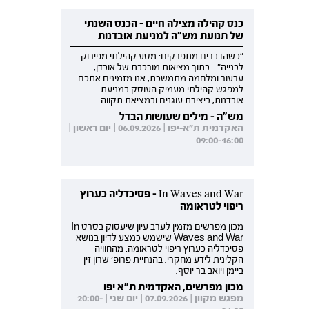
כנס קהילה מצילה חיים - הכנס השנתי
של תנועת מש"ה למניעת אובדנות
"כשהדברים מתפרקים: מסע קהילתי מפירוק
לבנייה" - בתוך מציאות מורכבת של אובדן,
ערעור ומלחמה מתמשכת, אנו מזמינים אתכם
למפגש קהילתי מעמיק העוסק במניעת
אובדנות, ביצירת עוגנים ובמציאת תקווה.
מש"ה - מילים שעושות הבדל
האקדמית ת"א-יפו | 06.09.2026 | יום ראשון |
09:00-16:00
In Waves and War - פסיכדליה כערוץ
ריפוי לטראומה
מכון מפרשים מזמין לערב עיון שיעסוק בסרט In
Waves and War שישמש כמצע לדיון בנושא
פסיכדליה כערוץ ריפוי לטראומה: מהחוויה
הקלינית לידע מחקרי. בהנחיית פרופ' שרון זין
ביימן ויואב בר יוסף.
מכון מפרשים, האקדמית ת"א יפו
מפגש מקוון | 07.09.2026 | יום שני | 20:00-