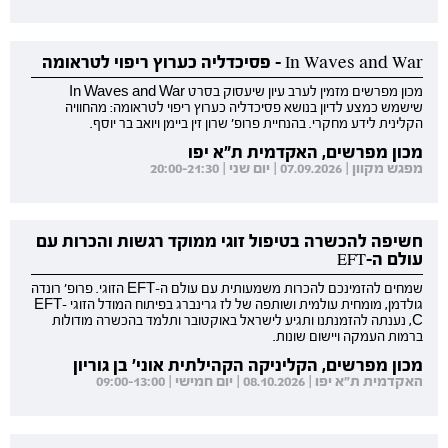
In Waves and War - פסיכדליה כערוץ ריפוי לטראומה
מכון מפרשים מזמין לערב עיון שיעסוק בסרט In Waves and War
שישמש כמצע לדיון בנושא פסיכדליה כערוץ ריפוי לטראומה: מהחוויה
הקלינית לידע מחקרי. בהנחיית פרופ' שרון זין ביימן ויואב בר יוסף.
מכון מפרשים, האקדמית ת"א יפו
מפגש מקוון | 07.09.2026 | יום שני | 20:00-21:30
חשיפה להכשרה בטיפול זוגי ממוקד רגשות והכרות עם
עולם ה-EFT
שמחים להזמינכם להכרות משמעותית עם עולם ה-EFT הזוגי. פרופ' רונדה
גולדמן, מומחית עולמית ושותפה של לז גרינברג בפיתוח המודל הזוגי EFT-
C, נענתה להזמנתנו ותגיע לישראל באוקטובר ותלמד בהכשרה מודולות
ברמות העמקה ויישום שונות.
מכון מפרשים, הקליניקה הקהילתית אוני' בן גוריון
האקדמית ת"א יפו | 08.10.2026 | יום חמישי | 09:00-13:00