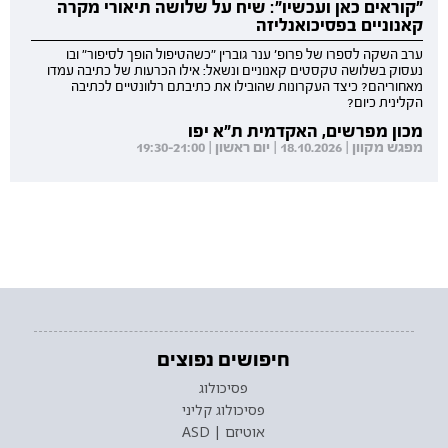
"קוראים כאן ועכשיו": שיח על שלושה תיאורי מקרה
קאנוניים בפסיכואנליזה
ערב השקה לספרו של פרופ' ענר גוברין "כשהטיפול הופך לסיפור" ובו
נעסוק בשלושה טקסטים קאנוניים ונשאל: אילו הכרעות של כתיבה עמדו
מאחוריהם? כיצד העקרונות שהובילו את כתיבתם רלוונטיים לכתיבה
הקלינית כיום?
מכון מפרשים, האקדמית ת"א יפו
מפגש מקוון | 18.10.2026 | יום ראשון | 19:30-21:00
חיפושים נפוצים
פסיכולוג
פסיכולוג קליני
אוטיזם | ASD