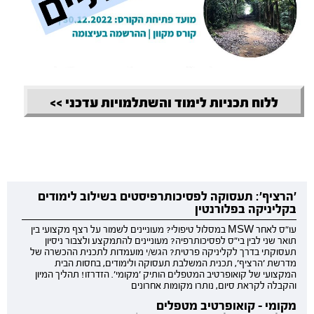
ללוח תכניות לימוד והשתלמויות עדכני >>
'הרציף': תעסוקה לפסיכותרפיסטים בשילוב לימודים
בקליניקה בפלורנטין
עו"ס לאחר MSW במסלול טיפולי? מעוניינים לשמור על רצף מקצועי בין
תואר שני לבין בי"ס לפסיכותרפיה? מעוניינים להתמקצע ולצבור ניסיון
תעסוקתי בדרך לקליניקה פרטית? הגש/י מועמדות לתכנית ההכשרה של
מדרשת 'הרציף', תכנית המשלבת תעסוקה ולימודים, בחסות הבית
המקצועי של קואופרטיב המטפלים הותיק 'מקומי'. הזדרזו! תהליך המיון
והקבלה לקראת סיום, נותרו מקומות אחרונים
מקומי - קואופרטיב מטפלים