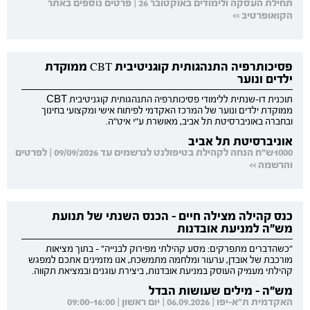
תחילת העסקה ולימודים באוקטובר 26 | פרטים נוספים באתר
הקואופרטיב >>
פסיכותרפיה התנהגותית קוגניטיבית CBT ממוקדת
ילדים ונוער
תוכנית דו-שנתית ללימודי פסיכותרפיה התנהגותית קוגניטיבית CBT
ממוקדת ילדים ונוער של המרכז האקדמי לפיתוח אישי ומקצועי בחינוך
ובחברה באוניברסיטת תל אביב, מאושרת ע"י איט"ה.
אוניברסיטת תל אביב
1000ש"ח הנחה לקהילת בטיפולנט לנרשמים עד 09/09/2026 | לפרטים
והרשמה >>
כנס קהילה מצילה חיים - הכנס השנתי של תנועת
מש"ה למניעת אובדנות
"כשהדברים מתפרקים: מסע קהילתי מפירוק לבנייה" - בתוך מציאות
מורכבת של אובדן, ערעור ומלחמה מתמשכת, אנו מזמינים אתכם למפגש
קהילתי מעמיק העוסק במניעת אובדנות, ביצירת עוגנים ובמציאת תקווה.
מש"ה - מילים שעושות הבדל
האקדמית ת"א-יפו | 06.09.2026 | יום ראשון | 09:00-16:00