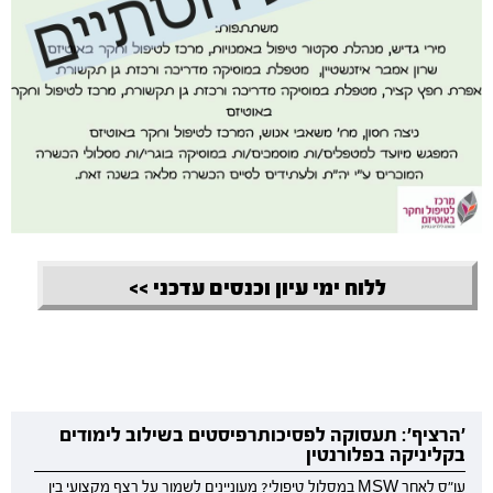
ללוח ימי עיון וכנסים עדכני >>
'הרציף': תעסוקה לפסיכותרפיסטים בשילוב לימודים
בקליניקה בפלורנטין
עו"ס לאחר MSW במסלול טיפולי? מעוניינים לשמור על רצף מקצועי בין