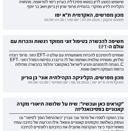
שישמש כמצע לדיון בנושא פסיכדליה כערוץ ריפוי לטראומה: מהחוויה
הקלינית לידע מחקרי. בהנחיית פרופ' שרון זין ביימן ויואב בר יוסף.
מכון מפרשים, האקדמית ת"א יפו
מפגש מקוון | 07.09.2026 | יום שני | 20:00-21:30
חשיפה להכשרה בטיפול זוגי ממוקד רגשות והכרות עם
עולם ה-EFT
שמחים להזמינכם להכרות משמעותית עם עולם ה-EFT הזוגי. פרופ' רונדה
גולדמן, מומחית עולמית ושותפה של לז גרינברג בפיתוח המודל הזוגי EFT-
C, נענתה להזמנתנו ותגיע לישראל באוקטובר ותלמד בהכשרה מודולות
ברמות העמקה ויישום שונות.
מכון מפרשים, הקליניקה הקהילתית אוני' בן גוריון
האקדמית ת"א יפו | 08.10.2026 | יום חמישי | 09:00-13:00
"קוראים כאן ועכשיו": שיח על שלושה תיאורי מקרה
קאנוניים בפסיכואנליזה
ערב השקה לספרו של פרופ' ענר גוברין "כשהטיפול הופך לסיפור" ובו
נעסוק בשלושה טקסטים קאנוניים ונשאל: אילו הכרעות של כתיבה עמדו
מאחוריהם? כיצד העקרונות שהובילו את כתיבתם רלוונטיים לכתיבה