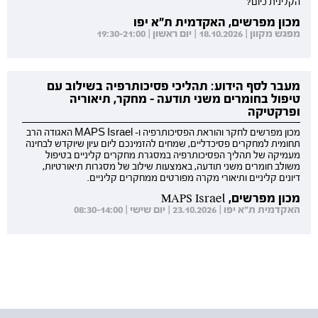
הקלינית כיום?
מכון מפרשים, האקדמית ת"א יפו
מפגש מקוון | 18.10.2026 | יום ראשון | 19:30-21:00
מעבר לסף הידוע: תהליכי פסיכותרפיה בשילוב עם
טיפול בחומרים משני תודעה - מחקר, תיאוריה
ופרקטיקה
מכון מפרשים לחקר והוראת הפסיכותרפיה ו- MAPS Israel האגודה הרב
תחומית למחקרים פסיכדליים, שמחים להזמינכם ליום עיון שיוקדש לבחינה
מעמיקה של תהליך הפסיכותרפיה במסגרת מחקרים קליניים בטיפול
משולב חומרים משני תודעה, באמצעות שילוב של מסגרות תיאורטיות,
דיונים קליניים ותיאורי מקרה מפורטים ממחקרים קליניים.
מכון מפרשים, MAPS Israel
האקדמית ת"א יפו | 23.10.2026 | יום שישי | 08:30-14:00