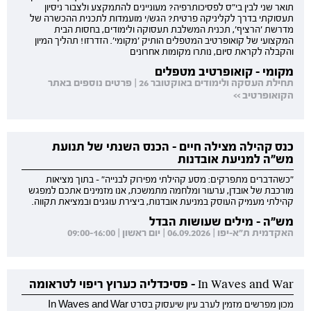
תואר שני לבין בי"ס לפסיכותרפיה? מעוניינים להתמקצע ולצבור ניסיון
תעסוקתי בדרך לקליניקה פרטית? הגש/י מועמדות לתכנית ההכשרה של
מדרשת 'הרציף', תכנית המשלבת תעסוקה ולימודים, בחסות הבית
המקצועי של קואופרטיב המטפלים הותיק 'מקומי'. הזדרזו! תהליך המיון
והקבלה לקראת סיום, נותרו מקומות אחרונים
מקומי - קואופרטיב מטפלים
תחילת העסקה ולימודים באוקטובר 26 | פרטים נוספים באתר
הקואופרטיב >>
כנס קהילה מצילה חיים - הכנס השנתי של תנועת
מש"ה למניעת אובדנות
"כשהדברים מתפרקים: מסע קהילתי מפירוק לבנייה" - בתוך מציאות
מורכבת של אובדן, ערעור ומלחמה מתמשכת, אנו מזמינים אתכם למפגש
קהילתי מעמיק העוסק במניעת אובדנות, ביצירת עוגנים ובמציאת תקווה.
מש"ה - מילים שעושות הבדל
האקדמית ת"א-יפו | 06.09.2026 | יום ראשון | 09:00-16:00
In Waves and War - פסיכדליה כערוץ ריפוי לטראומה
מכון מפרשים מזמין לערב עיון שיעסוק בסרט In Waves and War