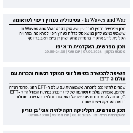
In Waves and War - פסיכדליה כערוץ ריפוי לטראומה
מכון מפרשים מזמין לערב עיון שיעסוק בסרט In Waves and War
שישמש כמצע לדיון בנושא פסיכדליה כערוץ ריפוי לטראומה: מהחוויה
הקלינית לידע מחקרי. בהנחיית פרופ' שרון זין ביימן ויואב בר יוסף.
מכון מפרשים, האקדמית ת"א יפו
מפגש מקוון | 07.09.2026 | יום שני | 20:00-21:30
חשיפה להכשרה בטיפול זוגי ממוקד רגשות והכרות עם
עולם ה-EFT
שמחים להזמינכם להכרות משמעותית עם עולם ה-EFT הזוגי. פרופ' רונדה
גולדמן, מומחית עולמית ושותפה של לז גרינברג בפיתוח המודל הזוגי EFT-
C, נענתה להזמנתנו ותגיע לישראל באוקטובר ותלמד בהכשרה מודולות
ברמות העמקה ויישום שונות.
מכון מפרשים, הקליניקה הקהילתית אוני' בן גוריון
האקדמית ת"א יפו | 08.10.2026 | יום חמישי | 09:00-13:00