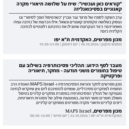
"קוראים כאן ועכשיו": שיח על שלושה תיאורי מקרה
קאנוניים בפסיכואנליזה
ערב השקה לספרו של פרופ' ענר גוברין "כשהטיפול הופך לסיפור" ובו
נעסוק בשלושה טקסטים קאנוניים ונשאל: אילו הכרעות של כתיבה עמדו
מאחוריהם? כיצד העקרונות שהובילו את כתיבתם רלוונטיים לכתיבה
הקלינית כיום?
מכון מפרשים, האקדמית ת"א יפו
מפגש מקוון | 18.10.2026 | יום ראשון | 19:30-21:00
מעבר לסף הידוע: תהליכי פסיכותרפיה בשילוב עם
טיפול בחומרים משני תודעה - מחקר, תיאוריה
ופרקטיקה
מכון מפרשים לחקר והוראת הפסיכותרפיה ו- MAPS Israel האגודה הרב
תחומית למחקרים פסיכדליים, שמחים להזמינכם ליום עיון שיוקדש לבחינה
מעמיקה של תהליך הפסיכותרפיה במסגרת מחקרים קליניים בטיפול
משולב חומרים משני תודעה, באמצעות שילוב של מסגרות תיאורטיות,
דיונים קליניים ותיאורי מקרה מפורטים ממחקרים קליניים.
מכון מפרשים, MAPS Israel
האקדמית ת"א יפו | 23.10.2026 | יום שישי | 08:30-14:00