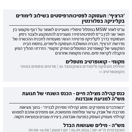
'הרציף': תעסוקה לפסיכותרפיסטים בשילוב לימודים
בקליניקה בפלורנטין
עו"ס לאחר MSW במסלול טיפולי? מעוניינים לשמור על רצף מקצועי בין
תואר שני לבין בי"ס לפסיכותרפיה? מעוניינים להתמקצע ולצבור ניסיון
תעסוקתי בדרך לקליניקה פרטית? הגש/י מועמדות לתכנית ההכשרה של
מדרשת 'הרציף', תכנית המשלבת תעסוקה ולימודים, בחסות הבית
המקצועי של קואופרטיב המטפלים הותיק 'מקומי'. הזדרזו! תהליך המיון
והקבלה לקראת סיום, נותרו מקומות אחרונים
מקומי - קואופרטיב מטפלים
תחילת העסקה ולימודים באוקטובר 26 | פרטים נוספים באתר
הקואופרטיב >>
כנס קהילה מצילה חיים - הכנס השנתי של תנועת
מש"ה למניעת אובדנות
"כשהדברים מתפרקים: מסע קהילתי מפירוק לבנייה" - בתוך מציאות
מורכבת של אובדן, ערעור ומלחמה מתמשכת, אנו מזמינים אתכם למפגש
קהילתי מעמיק העוסק במניעת אובדנות, ביצירת עוגנים ובמציאת תקווה.
מש"ה - מילים שעושות הבדל
האקדמית ת"א-יפו | 06.09.2026 | יום ראשון | 09:00-16:00