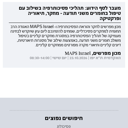
מעבר לסף הידוע: תהליכי פסיכותרפיה בשילוב עם
טיפול בחומרים משני תודעה - מחקר, תיאוריה
ופרקטיקה
מכון מפרשים לחקר והוראת הפסיכותרפיה ו- MAPS Israel האגודה הרב
תחומית למחקרים פסיכדליים, שמחים להזמינכם ליום עיון שיוקדש לבחינה
מעמיקה של תהליך הפסיכותרפיה במסגרת מחקרים קליניים בטיפול
משולב חומרים משני תודעה, באמצעות שילוב של מסגרות תיאורטיות,
דיונים קליניים ותיאורי מקרה מפורטים ממחקרים קליניים.
מכון מפרשים, MAPS Israel
האקדמית ת"א יפו | 23.10.2026 | יום שישי | 08:30-14:00
חיפושים נפוצים
פסיכולוג