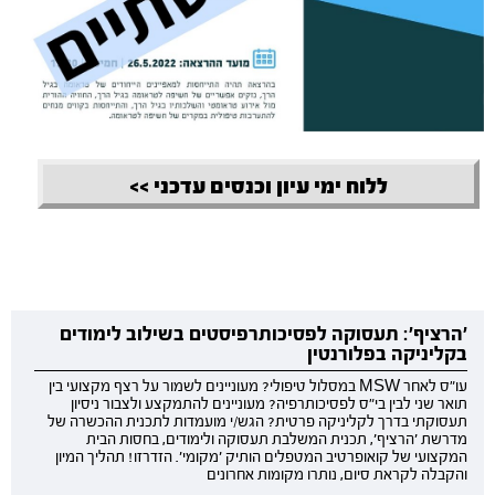
ללוח ימי עיון וכנסים עדכני >>
'הרציף': תעסוקה לפסיכותרפיסטים בשילוב לימודים
בקליניקה בפלורנטין
עו"ס לאחר MSW במסלול טיפולי? מעוניינים לשמור על רצף מקצועי בין
תואר שני לבין בי"ס לפסיכותרפיה? מעוניינים להתמקצע ולצבור ניסיון
תעסוקתי בדרך לקליניקה פרטית? הגש/י מועמדות לתכנית ההכשרה של
מדרשת 'הרציף', תכנית המשלבת תעסוקה ולימודים, בחסות הבית
המקצועי של קואופרטיב המטפלים הותיק 'מקומי'. הזדרזו! תהליך המיון
והקבלה לקראת סיום, נותרו מקומות אחרונים