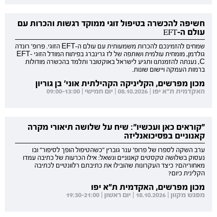
חשיפה להכשרה בטיפול זוגי ממוקד רגשות והכרות עם
עולם ה-EFT
שמחים להזמינכם להכרות משמעותית עם עולם ה-EFT הזוגי. פרופ' רונדה
גולדמן, מומחית עולמית ושותפה של לז גרינברג בפיתוח המודל הזוגי EFT-
C, נענתה להזמנתנו ותגיע לישראל באוקטובר ותלמד בהכשרה מודולות
ברמות העמקה ויישום שונות.
מכון מפרשים, הקליניקה הקהילתית אוני' בן גוריון
האקדמית ת"א יפו | 08.10.2026 | יום חמישי | 09:00-13:00
"קוראים כאן ועכשיו": שיח על שלושה תיאורי מקרה
קאנוניים בפסיכואנליזה
ערב השקה לספרו של פרופ' ענר גוברין "כשהטיפול הופך לסיפור" ובו
נעסוק בשלושה טקסטים קאנוניים ונשאל: אילו הכרעות של כתיבה עמדו
מאחוריהם? כיצד העקרונות שהובילו את כתיבתם רלוונטיים לכתיבה
הקלינית כיום?
מכון מפרשים, האקדמית ת"א יפו
מפגש מקוון | 18.10.2026 | יום ראשון | 19:30-21:00