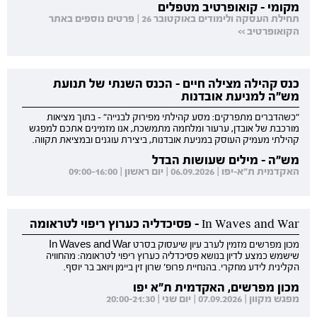
מקומי - קואופרטיב מטפלים
תחילת העסקה ולימודים באוקטובר 26 | פרטים נוספים באתר
הקואופרטיב >>
כנס קהילה מצילה חיים - הכנס השנתי של תנועת
מש"ה למניעת אובדנות
"כשהדברים מתפרקים: מסע קהילתי מפירוק לבנייה" - בתוך מציאות
מורכבת של אובדן, ערעור ומלחמה מתמשכת, אנו מזמינים אתכם למפגש
קהילתי מעמיק העוסק במניעת אובדנות, ביצירת עוגנים ובמציאת תקווה.
מש"ה - מילים שעושות הבדל
האקדמית ת"א-יפו | 06.09.2026 | יום ראשון | 09:00-16:00
In Waves and War - פסיכדליה כערוץ ריפוי לטראומה
מכון מפרשים מזמין לערב עיון שיעסוק בסרט In Waves and War
שישמש כמצע לדיון בנושא פסיכדליה כערוץ ריפוי לטראומה: מהחוויה
הקלינית לידע מחקרי. בהנחיית פרופ' שרון זין ביימן ויואב בר יוסף.
מכון מפרשים, האקדמית ת"א יפו
מפגש מקוון | 07.09.2026 | יום שני | 20:00-21:30