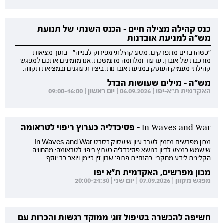
כנס קהילה מצילה חיים - הכנס השנתי של תנועת
מש"ה למניעת אובדנות
"כשהדברים מתפרקים: מסע קהילתי מפירוק לבנייה" - בתוך מציאות
מורכבת של אובדן, ערעור ומלחמה מתמשכת, אנו מזמינים אתכם למפגש
קהילתי מעמיק העוסק במניעת אובדנות, ביצירת עוגנים ובמציאת תקווה.
מש"ה - מילים שעושות הבדל
האקדמית ת"א-יפו | 06.09.2026 | יום ראשון | 09:00-16:00
In Waves and War - פסיכדליה כערוץ ריפוי לטראומה
מכון מפרשים מזמין לערב עיון שיעסוק בסרט In Waves and War
שישמש כמצע לדיון בנושא פסיכדליה כערוץ ריפוי לטראומה: מהחוויה
הקלינית לידע מחקרי. בהנחיית פרופ' שרון זין ביימן ויואב בר יוסף.
מכון מפרשים, האקדמית ת"א יפו
מפגש מקוון | 07.09.2026 | יום שני | 20:00-21:30
חשיפה להכשרה בטיפול זוגי ממוקד רגשות והכרות עם