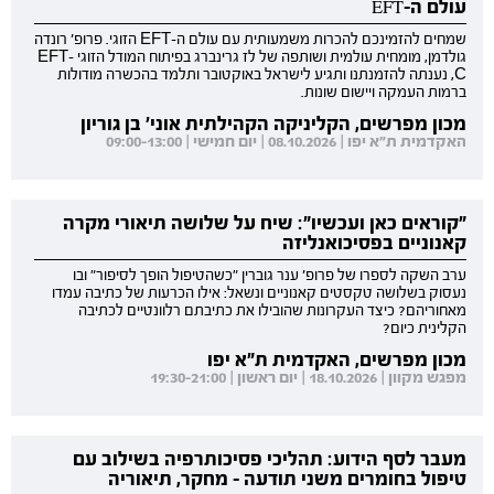
עולם ה-EFT
שמחים להזמינכם להכרות משמעותית עם עולם ה-EFT הזוגי. פרופ' רונדה
גולדמן, מומחית עולמית ושותפה של לז גרינברג בפיתוח המודל הזוגי EFT-
C, נענתה להזמנתנו ותגיע לישראל באוקטובר ותלמד בהכשרה מודולות
ברמות העמקה ויישום שונות.
מכון מפרשים, הקליניקה הקהילתית אוני' בן גוריון
האקדמית ת"א יפו | 08.10.2026 | יום חמישי | 09:00-13:00
"קוראים כאן ועכשיו": שיח על שלושה תיאורי מקרה
קאנוניים בפסיכואנליזה
ערב השקה לספרו של פרופ' ענר גוברין "כשהטיפול הופך לסיפור" ובו
נעסוק בשלושה טקסטים קאנוניים ונשאל: אילו הכרעות של כתיבה עמדו
מאחוריהם? כיצד העקרונות שהובילו את כתיבתם רלוונטיים לכתיבה
הקלינית כיום?
מכון מפרשים, האקדמית ת"א יפו
מפגש מקוון | 18.10.2026 | יום ראשון | 19:30-21:00
מעבר לסף הידוע: תהליכי פסיכותרפיה בשילוב עם
טיפול בחומרים משני תודעה - מחקר, תיאוריה