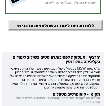
ללוח תכניות לימוד והשתלמויות עדכני >>
'הרציף': תעסוקה לפסיכותרפיסטים בשילוב לימודים
בקליניקה בפלורנטין
עו"ס לאחר MSW במסלול טיפולי? מעוניינים לשמור על רצף מקצועי בין
תואר שני לבין בי"ס לפסיכותרפיה? מעוניינים להתמקצע ולצבור ניסיון
תעסוקתי בדרך לקליניקה פרטית? הגש/י מועמדות לתכנית ההכשרה של
מדרשת 'הרציף', תכנית המשלבת תעסוקה ולימודים, בחסות הבית
המקצועי של קואופרטיב המטפלים הותיק 'מקומי'. הזדרזו! תהליך המיון
והקבלה לקראת סיום, נותרו מקומות אחרונים
מקומי - קואופרטיב מטפלים
תחילת העסקה ולימודים באוקטובר 26 | פרטים נוספים באתר
הקואופרטיב >>