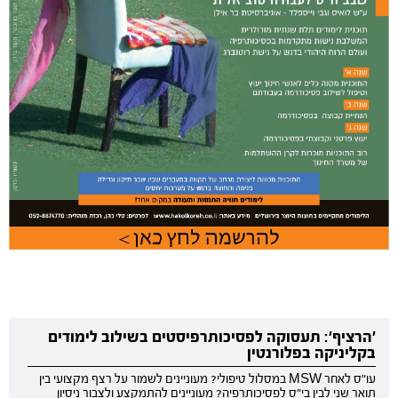
'הרציף': תעסוקה לפסיכותרפיסטים בשילוב לימודים
בקליניקה בפלורנטין
עו"ס לאחר MSW במסלול טיפולי? מעוניינים לשמור על רצף מקצועי בין
תואר שני לבין בי"ס לפסיכותרפיה? מעוניינים להתמקצע ולצבור ניסיון