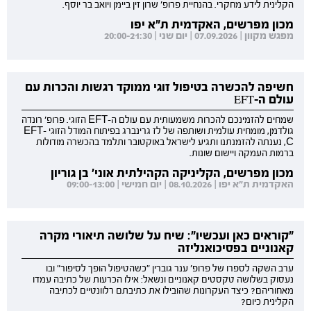
הקלינית לידע מחקרי. בהנחיית פרופ' שרון זין ביימן ויואב בר יוסף.
מכון מפרשים, האקדמית ת"א יפו
מפגש מקוון | 07.09.2026 | יום שני | 20:00-21:30
חשיפה להכשרה בטיפול זוגי ממוקד רגשות והכרות עם
עולם ה-EFT
שמחים להזמינכם להכרות משמעותית עם עולם ה-EFT הזוגי. פרופ' רונדה
גולדמן, מומחית עולמית ושותפה של לז גרינברג בפיתוח המודל הזוגי EFT-
C, נענתה להזמנתנו ותגיע לישראל באוקטובר ותלמד בהכשרה מודולות
ברמות העמקה ויישום שונות.
מכון מפרשים, הקליניקה הקהילתית אוני' בן גוריון
האקדמית ת"א יפו | 08.10.2026 | יום חמישי | 09:00-13:00
"קוראים כאן ועכשיו": שיח על שלושה תיאורי מקרה
קאנוניים בפסיכואנליזה
ערב השקה לספרו של פרופ' ענר גוברין "כשהטיפול הופך לסיפור" ובו
נעסוק בשלושה טקסטים קאנוניים ונשאל: אילו הכרעות של כתיבה עמדו
מאחוריהם? כיצד העקרונות שהובילו את כתיבתם רלוונטיים לכתיבה
הקלינית כיום?