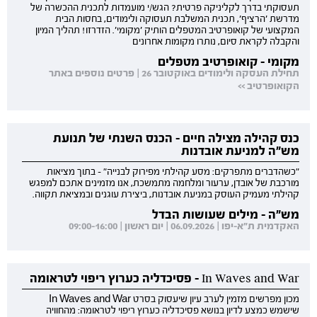
תעסוקתי בדרך לקליניקה פרטית? הגש/י מועמדות לתכנית ההכשרה של
מדרשת 'הרציף', תכנית המשלבת תעסוקה ולימודים, בחסות הבית
המקצועי של קואופרטיב המטפלים הותיק 'מקומי'. הזדרזו! תהליך המיון
והקבלה לקראת סיום, נותרו מקומות אחרונים
מקומי - קואופרטיב מטפלים
תחילת העסקה ולימודים באוקטובר 26 | פרטים נוספים באתר
הקואופרטיב >>
כנס קהילה מצילה חיים - הכנס השנתי של תנועת
מש"ה למניעת אובדנות
"כשהדברים מתפרקים: מסע קהילתי מפירוק לבנייה" - בתוך מציאות
מורכבת של אובדן, ערעור ומלחמה מתמשכת, אנו מזמינים אתכם למפגש
קהילתי מעמיק העוסק במניעת אובדנות, ביצירת עוגנים ובמציאת תקווה.
מש"ה - מילים שעושות הבדל
האקדמית ת"א-יפו | 06.09.2026 | יום ראשון | 09:00-16:00
In Waves and War - פסיכדליה כערוץ ריפוי לטראומה
מכון מפרשים מזמין לערב עיון שיעסוק בסרט In Waves and War
שישמש כמצע לדיון בנושא פסיכדליה כערוץ ריפוי לטראומה: מהחוויה