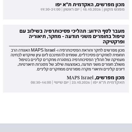
מכון מפרשים, האקדמית ת"א יפו
מפגש מקוון | 18.10.2026 | יום ראשון | 19:30-21:00
מעבר לסף הידוע: תהליכי פסיכותרפיה בשילוב עם
טיפול בחומרים משני תודעה - מחקר, תיאוריה
ופרקטיקה
מכון מפרשים לחקר והוראת הפסיכותרפיה ו- MAPS Israel האגודה הרב
תחומית למחקרים פסיכדליים, שמחים להזמינכם ליום עיון שיוקדש לבחינה
מעמיקה של תהליך הפסיכותרפיה במסגרת מחקרים קליניים בטיפול
משולב חומרים משני תודעה, באמצעות שילוב של מסגרות תיאורטיות,
דיונים קליניים ותיאורי מקרה מפורטים ממחקרים קליניים.
מכון מפרשים, MAPS Israel
האקדמית ת"א יפו | 23.10.2026 | יום שישי | 08:30-14:00