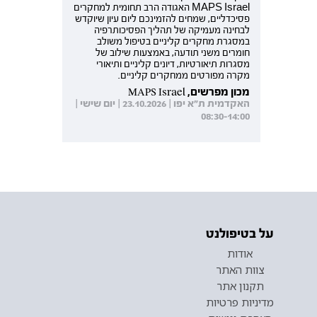
MAPS Israel האגודה הרב תחומית למחקרים
פסיכדליים, שמחים להזמינכם ליום עיון שיוקדש
לבחינה מעמיקה של תהליך הפסיכותרפיה
במסגרת מחקרים קליניים בטיפול משולב
חומרים משני תודעה, באמצעות שילוב של
מסגרות תיאורטיות, דיונים קליניים ותיאורי
מקרה מפורטים ממחקרים קליניים.
מכון מפרשים, MAPS Israel
האקדמית ת"א יפו | 23.10.2026 | יום שישי |
08:30-14:00
על בטיפולנט
אודות
צוות האתר
תקנון אתר
מדיניות פרטיות