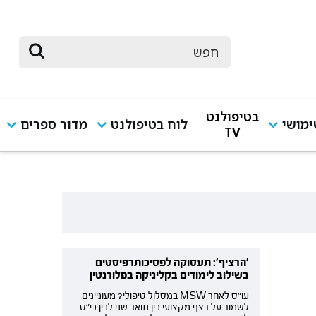
בטיפולנט
מושי
לוח בטיפולנט
מדור ספרים
TV
'הרציף': תעסוקה לפסיכותרפיסטים
בשילוב לימודים בקליניקה בפלורנטין
עו"ס לאחר MSW במסלול טיפולי? מעוניינים
לשמור על רצף מקצועי בין תואר שני לבין בי"ס