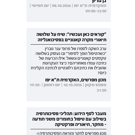
בן גוריון
האקדמית ת"א יפו | 08.10.2026 | יום חמישי |
09:00-13:00
"קוראים כאן ועכשיו": שיח על שלושה
תיאורי מקרה קאנוניים בפסיכואנליזה
ערב השקה לספרו של פרופ' ענר גוברין
"כשהטיפול הופך לסיפור" ובו נעסוק בשלושה
טקסטים קאנוניים ונשאל: אילו הכרעות של
כתיבה עמדו מאחוריהם? כיצד העקרונות
שהובילו את כתיבתם רלוונטיים לכתיבה הקלינית
כיום?
מכון מפרשים, האקדמית ת"א יפו
מפגש מקוון | 18.10.2026 | יום ראשון | 19:30-
21:00
מעבר לסף הידוע: תהליכי פסיכותרפיה
בשילוב עם טיפול בחומרים משני תודעה
- מחקר, תיאוריה ופרקטיקה
מכון מפרשים לחקר והוראת הפסיכותרפיה ו-