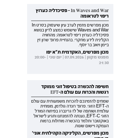
In Waves and War - פסיכדליה כערוץ
ריפוי לטראומה
מכון מפרשים מזמין לערב עיון שיעסוק בסרט In
Waves and War שישמש כמצע לדיון בנושא
פסיכדליה כערוץ ריפוי לטראומה: מהחוויה
הקלינית לידע מחקרי. בהנחיית פרופ' שרון זין
ביימן ויואב בר יוסף.
מכון מפרשים, האקדמית ת"א יפו
מפגש מקוון | 07.09.2026 | יום שני | 20:00-
21:30
חשיפה להכשרה בטיפול זוגי ממוקד
רגשות והכרות עם עולם ה-EFT
שמחים להזמינכם להכרות משמעותית עם עולם
ה-EFT הזוגי. פרופ' רונדה גולדמן, מומחית
עולמית ושותפה של לז גרינברג בפיתוח המודל
הזוגי EFT-C, נענתה להזמנתנו ותגיע לישראל
באוקטובר ותלמד בהכשרה מודולות ברמות
העמקה ויישום שונות.
מכון מפרשים, הקליניקה הקהילתית אוני'