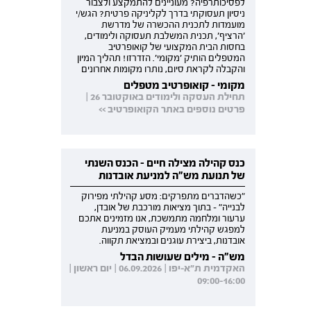
לפסיכותרפיה? מעוניינים להתמקצע ולצבור
ניסיון תעסוקתי בדרך לקליניקה פרטית? הגש/י
מועמדות לתכנית ההכשרה של מדרשת
'הרציף', תכנית המשלבת תעסוקה ולימודים,
בחסות הבית המקצועי של קואופרטיב
המטפלים הותיק 'מקומי'. הזדרזו! תהליך המיון
והקבלה לקראת סיום, נותרו מקומות אחרונים
מקומי - קואופרטיב מטפלים
תחילת העסקה ולימודים באוקטובר 26 |
פרטים נוספים באתר הקואופרטיב >>
כנס קהילה מצילה חיים - הכנס השנתי
של תנועת מש"ה למניעת אובדנות
"כשהדברים מתפרקים: מסע קהילתי מפירוק
לבנייה" - בתוך מציאות מורכבת של אובדן,
ערעור ומלחמה מתמשכת, אנו מזמינים אתכם
למפגש קהילתי מעמיק העוסק במניעת
אובדנות, ביצירת עוגנים ובמציאת תקווה.
מש"ה - מילים שעושות הבדל
האקדמית ת"א-יפו | 06.09.2026 | יום ראשון |
09:00-16:00