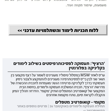
ללוח תכניות לימוד והשתלמויות עדכני >>
'הרציף': תעסוקה לפסיכותרפיסטים בשילוב לימודים
בקליניקה בפלורנטין
עו"ס לאחר MSW במסלול טיפולי? מעוניינים לשמור על רצף מקצועי בין
תואר שני לבין בי"ס לפסיכותרפיה? מעוניינים להתמקצע ולצבור ניסיון
תעסוקתי בדרך לקליניקה פרטית? הגש/י מועמדות לתכנית ההכשרה של
מדרשת 'הרציף', תכנית המשלבת תעסוקה ולימודים, בחסות הבית
המקצועי של קואופרטיב המטפלים הותיק 'מקומי'. הזדרזו! תהליך המיון
והקבלה לקראת סיום, נותרו מקומות אחרונים
מקומי - קואופרטיב מטפלים
תחילת העסקה ולימודים באוקטובר 26 | פרטים נוספים באתר
הקואופרטיב >>