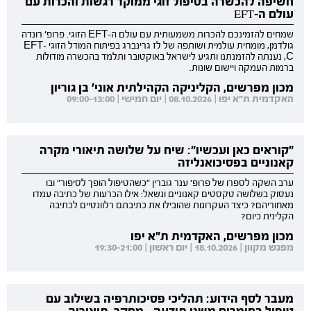
חשיפה להכשרה בטיפול זוגי ממוקד רגשות והכרות עם
עולם ה-EFT
שמחים להזמינכם להכרות משמעותית עם עולם ה-EFT הזוגי. פרופ' רונדה
גולדמן, מומחית עולמית ושותפה של לז גרינברג בפיתוח המודל הזוגי EFT-
C, נענתה להזמנתנו ותגיע לישראל באוקטובר ותלמד בהכשרה מודולות
ברמות העמקה ויישום שונות.
מכון מפרשים, הקליניקה הקהילתית אוני' בן גוריון
האקדמית ת"א יפו | 08.10.2026 | יום חמישי | 09:00-13:00
"קוראים כאן ועכשיו": שיח על שלושה תיאורי מקרה
קאנוניים בפסיכואנליזה
ערב השקה לספרו של פרופ' ענר גוברין "כשהטיפול הופך לסיפור" ובו
נעסוק בשלושה טקסטים קאנוניים ונשאל: אילו הכרעות של כתיבה עמדו
מאחוריהם? כיצד העקרונות שהובילו את כתיבתם רלוונטיים לכתיבה
הקלינית כיום?
מכון מפרשים, האקדמית ת"א יפו
מפגש מקוון | 18.10.2026 | יום ראשון | 19:30-21:00
מעבר לסף הידוע: תהליכי פסיכותרפיה בשילוב עם
טיפול בחומרים משני תודעה - מחקר, תיאוריה