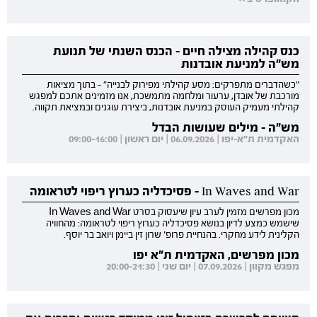
כנס קהילה מצילה חיים - הכנס השנתי של תנועת
מש"ה למניעת אובדנות
"כשהדברים מתפרקים: מסע קהילתי מפירוק לבנייה" - בתוך מציאות
מורכבת של אובדן, ערעור ומלחמה מתמשכת, אנו מזמינים אתכם למפגש
קהילתי מעמיק העוסק במניעת אובדנות, ביצירת עוגנים ובמציאת תקווה.
מש"ה - מילים שעושות הבדל
האקדמית ת"א-יפו | 06.09.2026 | יום ראשון | 09:00-16:00
In Waves and War - פסיכדליה כערוץ ריפוי לטראומה
מכון מפרשים מזמין לערב עיון שיעסוק בסרט In Waves and War
שישמש כמצע לדיון בנושא פסיכדליה כערוץ ריפוי לטראומה: מהחוויה
הקלינית לידע מחקרי. בהנחיית פרופ' שרון זין ביימן ויואב בר יוסף.
מכון מפרשים, האקדמית ת"א יפו
מפגש מקוון | 07.09.2026 | יום שני | 20:00-21:30