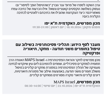
ערב השקה לספרו של פרופ' ענר גוברין "כשהטיפול הופך לסיפור" ובו
נעסוק בשלושה טקסטים קאנוניים ונשאל: אילו הכרעות של כתיבה עמדו
מאחוריהם? כיצד העקרונות שהובילו את כתיבתם רלוונטיים לכתיבה
הקלינית כיום?
מכון מפרשים, האקדמית ת"א יפו
מפגש מקוון | 18.10.2026 | יום ראשון | 19:30-21:00
מעבר לסף הידוע: תהליכי פסיכותרפיה בשילוב עם
טיפול בחומרים משני תודעה - מחקר, תיאוריה
ופרקטיקה
מכון מפרשים לחקר והוראת הפסיכותרפיה ו- MAPS Israel האגודה הרב
תחומית למחקרים פסיכדליים, שמחים להזמינכם ליום עיון שיוקדש לבחינה
מעמיקה של תהליך הפסיכותרפיה במסגרת מחקרים קליניים בטיפול
משולב חומרים משני תודעה, באמצעות שילוב של מסגרות תיאורטיות,
דיונים קליניים ותיאורי מקרה מפורטים ממחקרים קליניים.
מכון מפרשים, MAPS Israel
האקדמית ת"א יפו | 23.10.2026 | יום שישי | 08:30-14:00