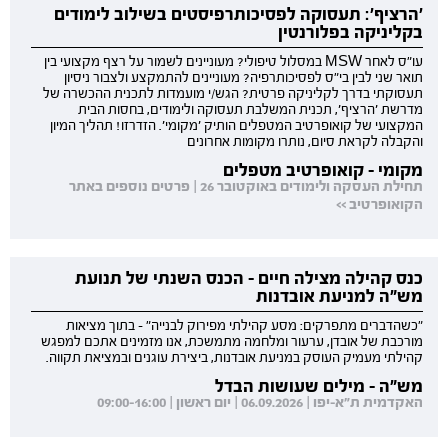
'הרציף': תעסוקה לפסיכותרפיסטים בשילוב לימודים
בקליניקה בפלורנטין
עו"ס לאחר MSW במסלול טיפולי? מעוניינים לשמור על רצף מקצועי בין
תואר שני לבין בי"ס לפסיכותרפיה? מעוניינים להתמקצע ולצבור ניסיון
תעסוקתי בדרך לקליניקה פרטית? הגש/י מועמדות לתכנית ההכשרה של
מדרשת 'הרציף', תכנית המשלבת תעסוקה ולימודים, בחסות הבית
המקצועי של קואופרטיב המטפלים הותיק 'מקומי'. הזדרזו! תהליך המיון
והקבלה לקראת סיום, נותרו מקומות אחרונים
מקומי - קואופרטיב מטפלים
תחילת העסקה ולימודים באוקטובר 26 | פרטים נוספים באתר
הקואופרטיב >>
כנס קהילה מצילה חיים - הכנס השנתי של תנועת
מש"ה למניעת אובדנות
"כשהדברים מתפרקים: מסע קהילתי מפירוק לבנייה" - בתוך מציאות
מורכבת של אובדן, ערעור ומלחמה מתמשכת, אנו מזמינים אתכם למפגש
קהילתי מעמיק העוסק במניעת אובדנות, ביצירת עוגנים ובמציאת תקווה.
מש"ה - מילים שעושות הבדל
האקדמית ת"א-יפו | 06.09.2026 | יום ראשון | 09:00-16:00