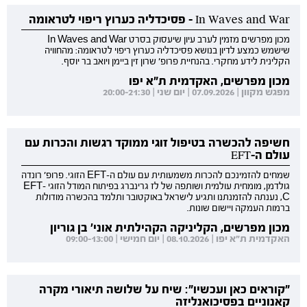
In Waves and War - פסיכדליה כערוץ ריפוי לטראומה
מכון מפרשים מזמין לערב עיון שיעסוק בסרט In Waves and War
שישמש כמצע לדיון בנושא פסיכדליה כערוץ ריפוי לטראומה: מהחוויה
הקלינית לידע מחקרי. בהנחיית פרופ' שרון זין ביימן ויואב בר יוסף.
מכון מפרשים, האקדמית ת"א יפו
מפגש מקוון | 07.09.2026 | יום שני | 20:00-21:30
חשיפה להכשרה בטיפול זוגי ממוקד רגשות והכרות עם
עולם ה-EFT
שמחים להזמינכם להכרות משמעותית עם עולם ה-EFT הזוגי. פרופ' רונדה
גולדמן, מומחית עולמית ושותפה של לז גרינברג בפיתוח המודל הזוגי EFT-
C, נענתה להזמנתנו ותגיע לישראל באוקטובר ותלמד בהכשרה מודולות
ברמות העמקה ויישום שונות.
מכון מפרשים, הקליניקה הקהילתית אוני' בן גוריון
האקדמית ת"א יפו | 08.10.2026 | יום חמישי | 09:00-13:00
"קוראים כאן ועכשיו": שיח על שלושה תיאורי מקרה
קאנוניים בפסיכואנליזה