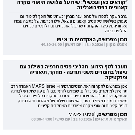
"קוראים כאן ועכשיו": שיח על שלושה תיאורי מקרה
קאנוניים בפסיכואנליזה
ערב השקה לספרו של פרופ' ענר גוברין "כשהטיפול הופך לסיפור" ובו
נעסוק בשלושה טקסטים קאנוניים ונשאל: אילו הכרעות של כתיבה עמדו
מאחוריהם? כיצד העקרונות שהובילו את כתיבתם רלוונטיים לכתיבה
הקלינית כיום?
מכון מפרשים, האקדמית ת"א יפו
מפגש מקוון | 18.10.2026 | יום ראשון | 19:30-21:00
מעבר לסף הידוע: תהליכי פסיכותרפיה בשילוב עם
טיפול בחומרים משני תודעה - מחקר, תיאוריה
ופרקטיקה
מכון מפרשים לחקר והוראת הפסיכותרפיה ו- MAPS Israel האגודה הרב
תחומית למחקרים פסיכדליים, שמחים להזמינכם ליום עיון שיוקדש לבחינה
מעמיקה של תהליך הפסיכותרפיה במסגרת מחקרים קליניים בטיפול
משולב חומרים משני תודעה, באמצעות שילוב של מסגרות תיאורטיות,
דיונים קליניים ותיאורי מקרה מפורטים ממחקרים קליניים.
מכון מפרשים, MAPS Israel
האקדמית ת"א יפו | 23.10.2026 | יום שישי | 08:30-14:00