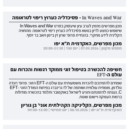
In Waves and War - פסיכדליה כערוץ ריפוי לטראומה
מכון מפרשים מזמין לערב עיון שיעסוק בסרט In Waves and War
שישמש כמצע לדיון בנושא פסיכדליה כערוץ ריפוי לטראומה: מהחוויה
הקלינית לידע מחקרי. בהנחיית פרופ' שרון זין ביימן ויואב בר יוסף.
מכון מפרשים, האקדמית ת"א יפו
מפגש מקוון | 07.09.2026 | יום שני | 20:00-21:30
חשיפה להכשרה בטיפול זוגי ממוקד רגשות והכרות עם
עולם ה-EFT
שמחים להזמינכם להכרות משמעותית עם עולם ה-EFT הזוגי. פרופ' רונדה
גולדמן, מומחית עולמית ושותפה של לז גרינברג בפיתוח המודל הזוגי EFT-
C, נענתה להזמנתנו ותגיע לישראל באוקטובר ותלמד בהכשרה מודולות
ברמות העמקה ויישום שונות.
מכון מפרשים, הקליניקה הקהילתית אוני' בן גוריון
האקדמית ת"א יפו | 08.10.2026 | יום חמישי | 09:00-13:00