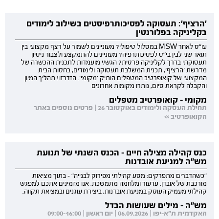
'הרציף': תעסוקה לפסיכותרפיסטים בשילוב לימודים
בקליניקה בפלורנטין
עו"ס לאחר MSW במסלול טיפולי? מעוניינים לשמור על רצף מקצועי בין
תואר שני לבין בי"ס לפסיכותרפיה? מעוניינים להתמקצע ולצבור ניסיון
תעסוקתי בדרך לקליניקה פרטית? הגש/י מועמדות לתכנית ההכשרה של
מדרשת 'הרציף', תכנית המשלבת תעסוקה ולימודים, בחסות הבית
המקצועי של קואופרטיב המטפלים הותיק 'מקומי'. הזדרזו! תהליך המיון
והקבלה לקראת סיום, נותרו מקומות אחרונים
מקומי - קואופרטיב מטפלים
תחילת העסקה ולימודים באוקטובר 26 | פרטים נוספים באתר
הקואופרטיב >>
כנס קהילה מצילה חיים - הכנס השנתי של תנועת
מש"ה למניעת אובדנות
"כשהדברים מתפרקים: מסע קהילתי מפירוק לבנייה" - בתוך מציאות
מורכבת של אובדן, ערעור ומלחמה מתמשכת, אנו מזמינים אתכם למפגש
קהילתי מעמיק העוסק במניעת אובדנות, ביצירת עוגנים ובמציאת תקווה.
מש"ה - מילים שעושות הבדל
האקדמית ת"א-יפו | 06.09.2026 | יום ראשון | 09:00-16:00