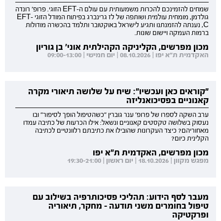
שמחים להזמינכם להכרות משמעותית עם עולם ה-EFT הזוגי. פרופ' רונדה
גולדמן, מומחית עולמית ושותפה של לז גרינברג בפיתוח המודל הזוגי EFT-
C, נענתה להזמנתנו ותגיע לישראל באוקטובר ותלמד בהכשרה מודולות
ברמות העמקה ויישום שונות.
מכון מפרשים, הקליניקה הקהילתית אוני' בן גוריון
האקדמית ת"א יפו | 08.10.2026 | יום חמישי | 09:00-13:00
"קוראים כאן ועכשיו": שיח על שלושה תיאורי מקרה
קאנוניים בפסיכואנליזה
ערב השקה לספרו של פרופ' ענר גוברין "כשהטיפול הופך לסיפור" ובו
נעסוק בשלושה טקסטים קאנוניים ונשאל: אילו הכרעות של כתיבה עמדו
מאחוריהם? כיצד העקרונות שהובילו את כתיבתם רלוונטיים לכתיבה
הקלינית כיום?
מכון מפרשים, האקדמית ת"א יפו
מפגש מקוון | 18.10.2026 | יום ראשון | 19:30-21:00
מעבר לסף הידוע: תהליכי פסיכותרפיה בשילוב עם
טיפול בחומרים משני תודעה - מחקר, תיאוריה
ופרקטיקה