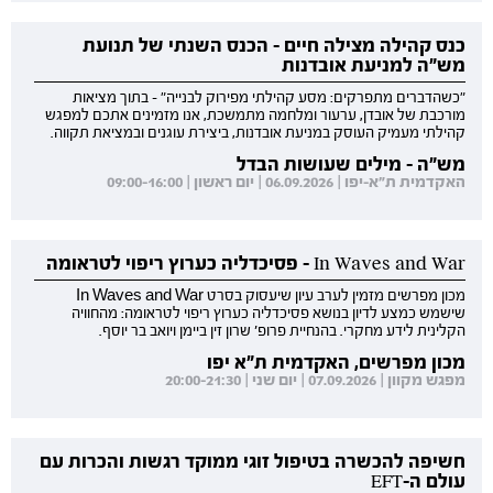
כנס קהילה מצילה חיים - הכנס השנתי של תנועת
מש"ה למניעת אובדנות
"כשהדברים מתפרקים: מסע קהילתי מפירוק לבנייה" - בתוך מציאות
מורכבת של אובדן, ערעור ומלחמה מתמשכת, אנו מזמינים אתכם למפגש
קהילתי מעמיק העוסק במניעת אובדנות, ביצירת עוגנים ובמציאת תקווה.
מש"ה - מילים שעושות הבדל
האקדמית ת"א-יפו | 06.09.2026 | יום ראשון | 09:00-16:00
In Waves and War - פסיכדליה כערוץ ריפוי לטראומה
מכון מפרשים מזמין לערב עיון שיעסוק בסרט In Waves and War
שישמש כמצע לדיון בנושא פסיכדליה כערוץ ריפוי לטראומה: מהחוויה
הקלינית לידע מחקרי. בהנחיית פרופ' שרון זין ביימן ויואב בר יוסף.
מכון מפרשים, האקדמית ת"א יפו
מפגש מקוון | 07.09.2026 | יום שני | 20:00-21:30
חשיפה להכשרה בטיפול זוגי ממוקד רגשות והכרות עם
עולם ה-EFT