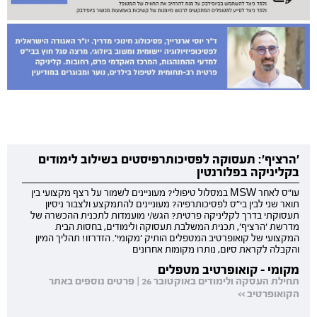
'הרציף': תעסוקה לפסיכותרפיסטים בשילוב לימודים
בקליניקה בפלורנטין
עו"ס לאחר MSW במסלול טיפולי? מעוניינים לשמור על רצף מקצועי בין
תואר שני לבין בי"ס לפסיכותרפיה? מעוניינים להתמקצע ולצבור ניסיון
תעסוקתי בדרך לקליניקה פרטית? הגש/י מועמדות לתכנית ההכשרה של
מדרשת 'הרציף', תכנית המשלבת תעסוקה ולימודים, בחסות הבית
המקצועי של קואופרטיב המטפלים הותיק 'מקומי'. הזדרזו! תהליך המיון
והקבלה לקראת סיום, נותרו מקומות אחרונים
מקומי - קואופרטיב מטפלים
תחילת העסקה ולימודים באוקטובר 26 | פרטים נוספים באתר
הקואופרטיב >>